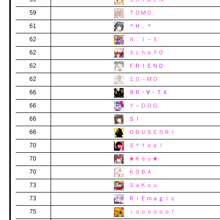
59
ＴＯＭＯ
61
＊Ｈ．＊
62
Ｎ．Ｉ－Ｘ
62
ＸｃｈｅＴＯ
62
ＦＲＩＥＮＤ
62
１０－ＭＯ
66
９Ｒ・∀・ＴＡ
66
Ｙ－ＤＯＧ
66
ＳＩ
66
ＯＢＵＳＥ５ＲＩ
70
Ｓ＊ｆｅｅｌ
70
★Ｋｅｙ★
70
ＫＯＢＡ
73
ＳａＫｏｕ
73
ＲｉＥｍａｇｉｃ
75
ｉｏｏｏｏｏｏ！