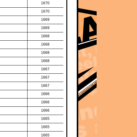
1670
1670
1669
1669
1668
1668
1668
1668
1667
1667
1667
1666
1666
1666
1665
1665
1665