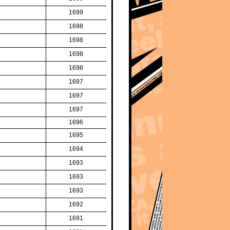
1699
1698
1698
1698
1698
1697
1697
1697
1696
1695
1694
1693
1693
1693
1692
1691