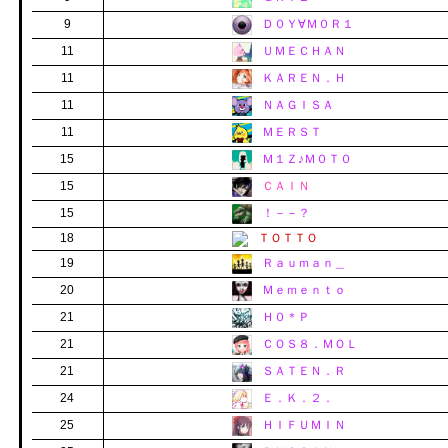
9
Ｄ０Ｙ∀Ｍ０Ｒ１
11
ＵＭＥＣＨＡＮ
11
ＫＡＲＥＮ．Ｈ
11
ＮＡＧＩＳＡ
11
ＭＥＲＳＴ
15
Ｍ１Ｚ♪Ｍ０Ｔ０
15
ＣＡＩＮ
15
！－－？
18
ＴＯＴＴＯ
19
Ｒａｕｍａｎ＿
20
Ｍｅｍｅｎｔｏ
21
Ｈ０＊Ｐ
21
ＣＯＳ８．ＭＯＬ
21
ＳＡＴＥＮ．Ｒ
24
Ｅ．Ｋ．２．
25
ＨＩＦＵＭＩＮ