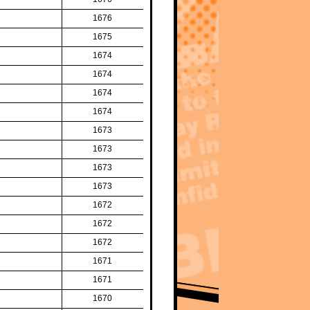
1676
1675
1674
1674
1674
1674
1673
1673
1673
1673
1672
1672
1672
1671
1671
1670