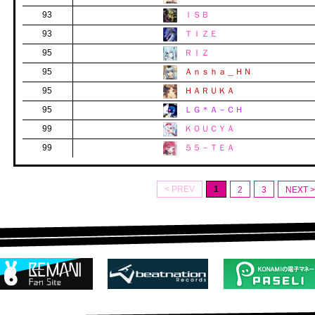
93
ＩＳＢ
93
ＴＩＺＥ
95
ＲＩＺ
95
Ａｎｓｈａ＿ＨＮ
95
ＨＡＲＵＫＡ
95
ＬＧ＊Ａ－ＣＨ
99
ＫＯＵＣＹＡ
99
５５－ＴＥＡ
< PREV
1
2
3
NEXT >