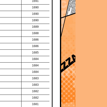
1691
1690
1690
1690
1689
1688
1686
1686
1685
1684
1684
1684
1683
1683
1682
1682
1681