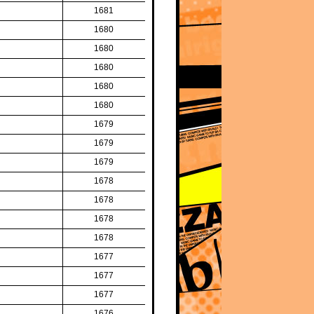
1681
1680
1680
1680
1680
1680
1679
1679
1679
1678
1678
1678
1678
1677
1677
1677
1676