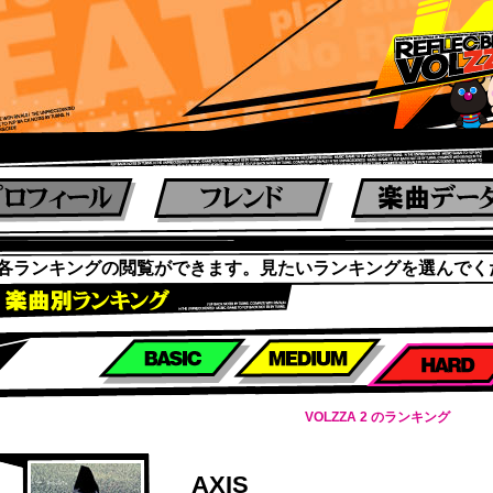
各ランキングの閲覧ができます。見たいランキングを選んでく
楽曲別スコアランキング
VOLZZA 2 のランキング
AXIS