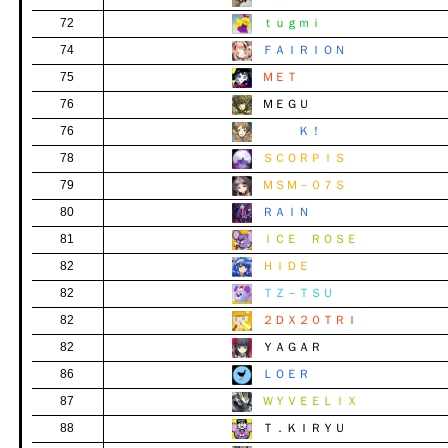
72
ｔｕｇｍｉ
74
ＦＡＩＲＩＯＮ
75
ＭＥＴ
76
ＭＥＧＵ
76
Ｋ！
78
ＳＣＯＲＰＩＳ
79
ＭＳＭ－０７Ｓ
80
ＲＡＩＮ
81
ＩＣＥ ＲＯＳＥ
82
ＨＩＤＥ
82
ＴＺ－ＴＳＵ
82
２ＤＸ２０ＴＲＩ
82
ＹＡＧＡＲ
86
ＬＯＥＲ
87
ＷＹＶＥＥＬＩＸ
88
Ｔ．ＫＩＲＹＵ