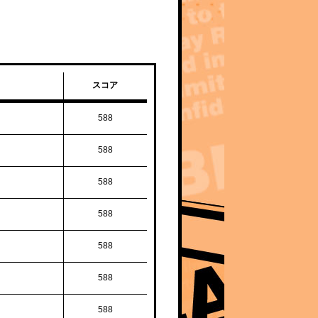
スコア
588
588
588
588
588
588
588