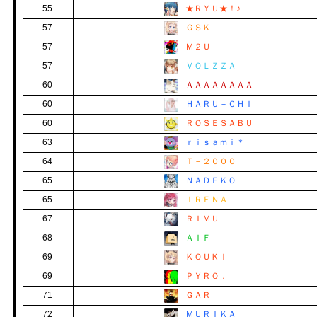
55
★ＲＹＵ★！♪
57
ＧＳＫ
57
Ｍ２Ｕ
57
ＶＯＬＺＺＡ
60
ＡＡＡＡＡＡＡＡ
60
ＨＡＲＵ－ＣＨＩ
60
ＲＯＳＥＳＡＢＵ
63
ｒｉｓａｍｉ＊
64
Ｔ－２０００
65
ＮＡＤＥＫＯ
65
ＩＲＥＮＡ
67
ＲＩＭＵ
68
ＡＩＦ
69
ＫＯＵＫＩ
69
ＰＹＲＯ．
71
ＧＡＲ
72
ＭＵＲＩＫＡ