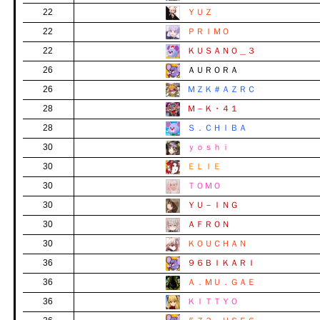
22
ＹＵＺ
22
ＰＲＩＭＯ
22
ＫＵＳＡＮＯ＿３
26
ＡＵＲＯＲＡ
26
ＭＺＫ＃ＡＺＲＣ
28
Ｍ－Ｋ・４１
28
Ｓ．ＣＨＩＢＡ
30
ｙｏｓｈｉ
30
ＥＬＩＥ
30
ＴＯＭＯ
30
ＹＵ－ＩＮＧ
30
ＡＦＲＯＮ
30
ＫＯＵＣＨＡＮ
36
９６ＢＩＫＡＲＩ
36
Ａ．ＭＵ．ＧＡＥ
36
ＫＩＴＴＹＯ