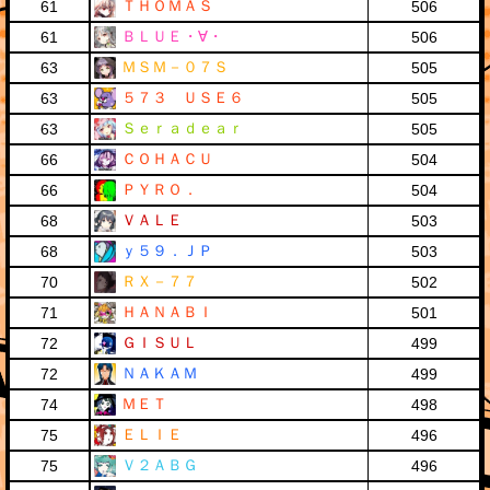
ＴＨＯＭＡＳ
61
506
ＢＬＵＥ・∀・
61
506
ＭＳＭ－０７Ｓ
63
505
５７３ ＵＳＥ６
63
505
Ｓｅｒａｄｅａｒ
63
505
ＣＯＨＡＣＵ
66
504
ＰＹＲＯ．
66
504
ＶＡＬＥ
68
503
ｙ５９．ＪＰ
68
503
ＲＸ－７７
70
502
ＨＡＮＡＢＩ
71
501
ＧＩＳＵＬ
72
499
ＮＡＫＡＭ
72
499
ＭＥＴ
74
498
ＥＬＩＥ
75
496
Ｖ２ＡＢＧ
75
496