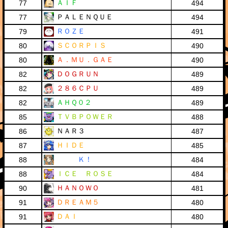
ＡＩＦ
77
494
ＰＡＬＥＮＱＵＥ
77
494
ＲＯＺＥ
79
491
ＳＣＯＲＰＩＳ
80
490
Ａ．ＭＵ．ＧＡＥ
80
490
ＤＯＧＲＵＮ
82
489
２８６ＣＰＵ
82
489
ＡＨＱ０２
82
489
ＴＶＢＰＯＷＥＲ
85
488
ＮＡＲ３
86
487
ＨＩＤＥ
87
485
Ｋ！
88
484
ＩＣＥ ＲＯＳＥ
88
484
ＨＡＮＯＷＯ
90
481
ＤＲＥＡＭ５
91
480
ＤＡＩ
91
480