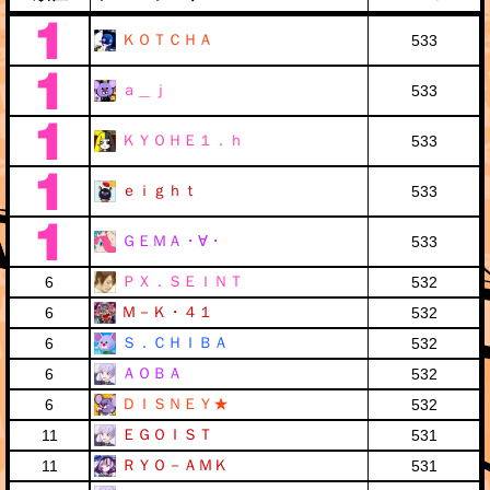
ＫＯＴＣＨＡ
533
ａ＿ｊ
533
ＫＹＯＨＥ１．ｈ
533
ｅｉｇｈｔ
533
ＧＥＭＡ・∀・
533
ＰＸ．ＳＥＩＮＴ
6
532
Ｍ－Ｋ・４１
6
532
Ｓ．ＣＨＩＢＡ
6
532
ＡＯＢＡ
6
532
ＤＩＳＮＥＹ★
6
532
ＥＧＯＩＳＴ
11
531
ＲＹＯ－ＡＭＫ
11
531