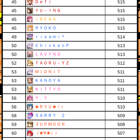
Ｄｅｆｉ
45
515
ＹＵ－ＩＮＧ
45
515
ＩＲＥＮＡ
45
515
ＲＹＯＫＯ
45
515
ｒｉｓａｍｉ＊
49
514
ＣｈｉｃｋｅｎＰ
50
513
ＬＡＶＹＮＯ
50
513
ＴＡＯＲＵ－ＹＺ
52
512
ＭＩＤＮＩＴ
53
511
ＫＡＮＯＹＡ
53
511
ＫＩＴＴＹＯ
53
511
Ｙ．Ｙ
56
510
★ＲＹＵ★！♪
56
510
ＳＡＲＲＹ ２
58
509
３ＵＰＭＯＯＮ
59
508
（★∀★）♪
60
507