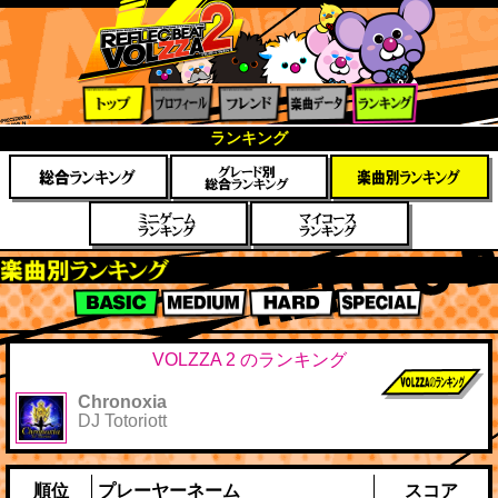
トップ
プロフ
フレン
楽曲デ
ランキ
ランキング
ィール
ド
ータ
ング
楽曲別スコアランキング
BASIC
MEDIUM
HARD
SPECIAL
VOLZZA 2 のランキング
Chronoxia
前作までのス
DJ Totoriott
コア
順位
プレーヤーネーム
スコア