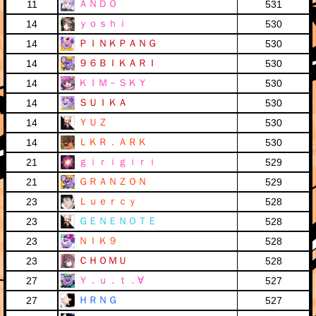
ＡＮＤＯ
11
531
ｙｏｓｈｉ
14
530
ＰＩＮＫＰＡＮＧ
14
530
９６ＢＩＫＡＲＩ
14
530
ＫＩＭ－ＳＫＹ
14
530
ＳＵＩＫＡ
14
530
ＹＵＺ
14
530
ＬＫＲ．ＡＲＫ
14
530
ｇｉｒｉｇｉｒｉ
21
529
ＧＲＡＮＺＯＮ
21
529
Ｌｕｅｒｃｙ
23
528
ＧＥＮＥＮＯＴＥ
23
528
ＮＩＫ９
23
528
ＣＨＯＭＵ
23
528
Ｙ．ｕ．ｔ．∀
27
527
ＨＲＮＧ
27
527