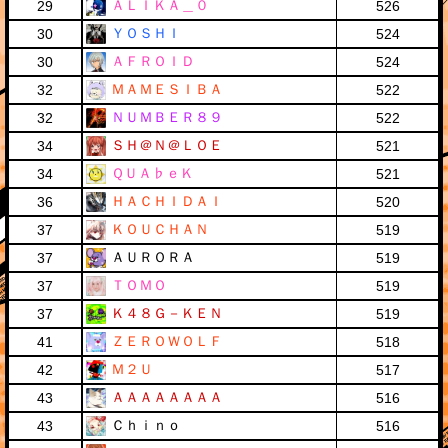
ＡＬＩＫＡ＿０
29
526
ＹＯＳＨＩ
30
524
ＡＦＲＯＩＤ
30
524
ＭＡＭＥＳＩＢＡ
32
522
ＮＵＭＢＥＲ８９
32
522
ＳＨ＠Ｎ＠ＬＯＥ
34
521
ＱＵＡ♭ｅＫ
34
521
ＨＡＣＨＩＤＡＩ
36
520
ＫＯＵＣＨＡＮ
37
519
ＡＵＲＯＲＡ
37
519
ＴＯＭＯ
37
519
Ｋ４８Ｇ－ＫＥＮ
37
519
ＺＥＲＯＷＯＬＦ
41
518
Ｍ２Ｕ
42
517
ＡＡＡＡＡＡＡＡ
43
516
Ｃｈｉｎｏ
43
516