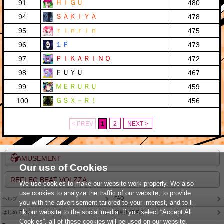
ＨＩＧＵ
91
480
ＳＡＫＩＹＡ
94
478
ｒｉｎｒｉｎ
95
475
１Ｐ
96
473
ＰＩＫＡＲＩＮＯ
97
472
ＦＵＹＵ
98
467
ＭＥＲＵＲＵ
99
459
ＧＳＸ－Ｒ！
100
456
< PREV
1
2
NEXT >
e-AMUSEMENT
Our use of Cookies
REFLEC BEAT VOLZZA
We use cookies to make our website work properly. We also
use cookies to analyze the traffic of our website, to provide
FAQ
ヘルプ
you with the advertisement tailored to your interest, and to li
nk our website to the social media. If you select “Accept All
はじめての方
利用推奨環境
Cookies”, all of these cookies will be used on our website.