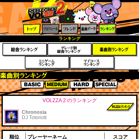
トップ
プロフ
フレン
楽曲デ
ランキ
ランキング
ィール
ド
ータ
ング
楽曲別スコアランキング
BASIC
MEDIUM
HARD
SPECIAL
VOLZZA 2 のランキング
Chronoxia
前作までのス
DJ Totoriott
コア
順位
プレーヤーネーム
スコア