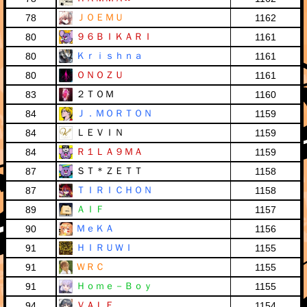
ＪＯＥＭＵ
78
1162
９６ＢＩＫＡＲＩ
80
1161
Ｋｒｉｓｈｎａ
80
1161
ＯＮＯＺＵ
80
1161
２ＴＯＭ
83
1160
Ｊ．ＭＯＲＴＯＮ
84
1159
ＬＥＶＩＮ
84
1159
Ｒ１ＬＡ９ＭＡ
84
1159
ＳＴ＊ＺＥＴＴ
87
1158
ＴＩＲＩＣＨＯＮ
87
1158
ＡＩＦ
89
1157
ＭｅＫＡ
90
1156
ＨＩＲＵＷＩ
91
1155
ＷＲＣ
91
1155
Ｈｏｍｅ－Ｂｏｙ
91
1155
ＶＡＬＥ
94
1154