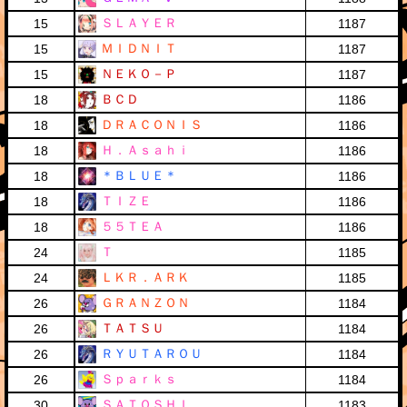
ＳＬＡＹＥＲ
15
1187
ＭＩＤＮＩＴ
15
1187
ＮＥＫＯ－Ｐ
15
1187
ＢＣＤ
18
1186
ＤＲＡＣＯＮＩＳ
18
1186
Ｈ．Ａｓａｈｉ
18
1186
＊ＢＬＵＥ＊
18
1186
ＴＩＺＥ
18
1186
５５ＴＥＡ
18
1186
Ｔ
24
1185
ＬＫＲ．ＡＲＫ
24
1185
ＧＲＡＮＺＯＮ
26
1184
ＴＡＴＳＵ
26
1184
ＲＹＵＴＡＲＯＵ
26
1184
Ｓｐａｒｋｓ
26
1184
ＳＡＴＯＳＨＩ
30
1183