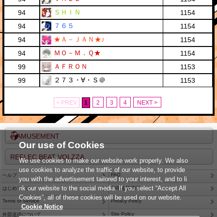
ＳＨＩＮ
94
1154
７６５
94
1154
★Ａ－ＪＡＮ★♪
94
1154
ＭＯ－Ｍ．Ｑ★
94
1154
ＡＦＲＯＮ
99
1153
２７３・∀・Ｓ＠
99
1153
< PREV
1
2
3
4
NEXT >
e-AMUSEMENT
Our use of Cookies
REFLEC BEAT VOLZZA
We use cookies to make our website work properly. We also
use cookies to analyze the traffic of our website, to provide
FAQ
ヘルプ
you with the advertisement tailored to your interest, and to li
nk our website to the social media. If you select “Accept All
はじめての方
利用推奨環境
Cookies”, all of these cookies will be used on our website.
Terms of Service
Privacy Policy
Cookie Notice
Site Policy
外部送信について