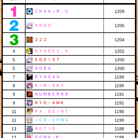
ＣＨＡＡ→Ｒ．Ｕ
1209
ＡＮＤＯ
1205
２２２
1204
ＫＹＯＨＥ１．ｈ
4
1202
ＥＧＯＩＳＴ
5
1200
ＡＯＢＡ
5
1200
ＲＹＯＳＡＮ
7
1199
ＫＩＭ－ＳＫＹ
8
1195
ＮＵＭＢＥＲ８９
9
1191
ＲＹＯ－ＡＭＫ
9
1191
ＰＸ．ＳＥＩＮＴ
11
1190
ＪＣＢ－ＥＰＭＧ
11
1190
ＮＯＴＩＯ
13
1188
ＧＥＭＡ・∀・
13
1188