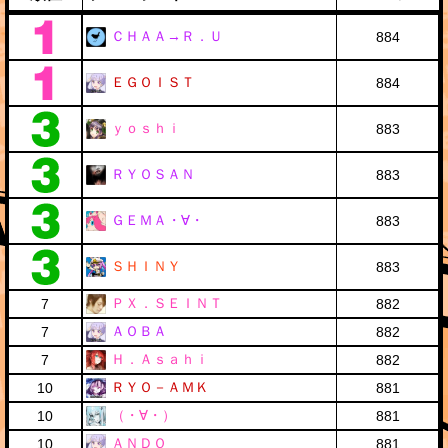
ＣＨＡＡ→Ｒ．Ｕ
884
ＥＧＯＩＳＴ
884
ｙｏｓｈｉ
883
ＲＹＯＳＡＮ
883
ＧＥＭＡ・∀・
883
ＳＨＩＮＹ
883
ＰＸ．ＳＥＩＮＴ
7
882
ＡＯＢＡ
7
882
Ｈ．Ａｓａｈｉ
7
882
ＲＹＯ－ＡＭＫ
10
881
（・∀・）
10
881
ＡＮＤＯ
10
881