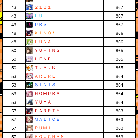
２１３１
43
867
ＬＵ
43
867
ＵＲＳ
43
867
ＫＩＮＯ＊
48
866
ＬＵＮＡ
48
866
ＹＵ－ＩＮＧ
50
865
ＬＥＮＥ
50
865
Ｔ．Ａ．Ｋ．
50
865
ＡＲＵＲＥ
53
864
８ＩＮＩ８
53
864
ＨＯＭＵＲＡ
53
864
ＹＵＹＡ
53
864
ＰＡＲＲＴＹ↑↑
57
863
ＭＡＬＩＣＥ
57
863
ＲＵＭＩ
57
863
ＫＯＵＣＨＡＮ
57
863