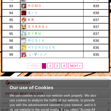
ＨＯＭＯ
93
839
Ｓ－Ｉ
94
838
ＫＫ
95
837
８３８８６１
95
837
ＥＩＲＵ
95
837
ＭＵＳＩＫ
98
836
ＨＹＤＲＯＧＥＮ
98
836
（・∀・）／
98
836
< PREV
1
2
3
4
NEXT >
e-AMUSEMENT
Our use of Cookies
REFLEC BEAT VOLZZA
We use cookies to make our website work properly. We also
use cookies to analyze the traffic of our website, to provide
FAQ
ヘルプ
you with the advertisement tailored to your interest, and to li
nk our website to the social media. If you select “Accept All
はじめての方
利用推奨環境