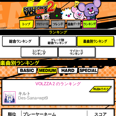
トップ
プロフ
フレン
楽曲デ
ランキ
ランキング
ィール
ド
ータ
ング
楽曲別スコアランキング
BASIC
MEDIUM
HARD
SPECIAL
VOLZZA 2 のランキング
キルト
前作までのス
Des-Sana+wpt9
コア
順位
プレーヤーネーム
スコア