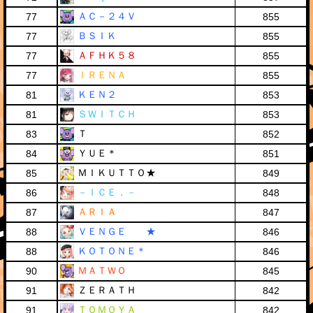
ＡＣ－２４Ｖ
77
855
ＢＳＩＫ
77
855
ＡＦＨＫ５８
77
855
ＩＲＥＮＡ
77
855
ＫＥＮ２
81
853
ＳＷＩＴＣＨ
81
853
Ｔ
83
852
ＹＵＥ＊
84
851
ＭＩＫＵＴＴＯ★
85
849
－ＩＣＥ．－
86
848
ＡＲＩＡ
87
847
ＶＥＮＧＥ ★
88
846
ＫＯＴＯＮＥ＊
88
846
ＭＡＴＷＯ
90
845
ＺＥＲＡＴＨ
91
842
ＴＯＭＯＹＡ
91
842