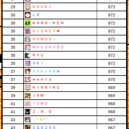
ＫＯＵＫＩ
29
873
ＬＲ
30
872
Ｋ４８Ｇ－ＫＥＮ
30
872
ＤＩＳＮＥＹ★
30
872
ＨＯＭＯＳＩ
30
872
ＭＯＣＯＫＵＢＯ
30
872
ＲＹＵ
30
872
ＡＫＩ．
30
872
ＳＡＫＵＲＡ★
37
870
ｗｅｅｔｓ
37
870
ＫＩＮＮＩＫＵ
39
869
ＪＡＭ
39
869
ＴＯＭＯ
41
868
Ｚ．Ｎ．Ｄ
41
868
（＊∀＊）
43
867
ＥＧＡ２５０
43
867