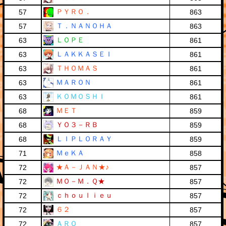
ＰＹＲＯ．
57
863
Ｔ．ＮＡＮＯＨＡ
57
863
ＬＯＰＥ
63
861
ＬＡＫＫＡＳＥＩ
63
861
ＴＨＯＭＡＳ
63
861
ＭＡＲＯＮ
63
861
ＫＯＭＯＳＨＩ
63
861
ＭＥＴ
68
859
ＹＯ３－ＲＢ
68
859
ＬＩＰＬＯＲＡＹ
68
859
ＭｅＫＡ
71
858
★Ａ－ＪＡＮ★♪
72
857
ＭＯ－Ｍ．Ｑ★
72
857
ｃｈｏｕｌｉｅｕ
72
857
６２
72
857
ＡＲＱ
72
857