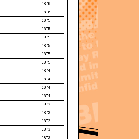
1876
1876
1875
1875
1875
1875
1875
1875
1874
1874
1874
1874
1873
1873
1873
1873
1873