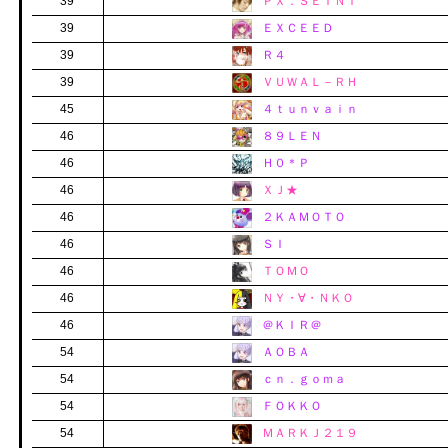
39
ＰＸ．ＳＥＩＮＴ
39
ＥＸＣＥＥＤ
39
Ｒ４
39
ＶＵＷＡＬ－ＲＨ
45
４ｔｕｎｖａｉｎ
46
８９ＬＥＮ
46
Ｈ０＊Ｐ
46
ＸＪ★
46
２ＫＡＭＯＴＯ
46
ＳＩ
46
ＴＯＭＯ
46
ＮＹ・∀・ＮＫＯ
46
＠ＫＩＲ＠
54
ＡＯＢＡ
54
ｃｎ．ｇｏｍａ
54
ＦＯＫＫＯ
54
ＭＡＲＫＪ２１９