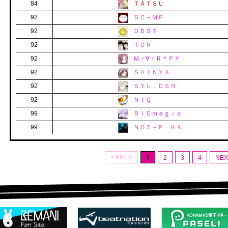
84
ＴＡＴＳＵ
92
ＳＣ－ＭＰ
92
ＤＢＳＴ
92
ＴＯＲ
92
Ｍ・∀・Ｒ＊ＰＹ
92
ＳＨＩＮＹＡ
92
ＳＹＵ．ＤＳＮ
92
ＮＩＱ
99
ＲｉＥｍａｇｉｃ
99
ＮＯ５－Ｐ．ＫＡ
< PREV
1
2
3
4
NEX