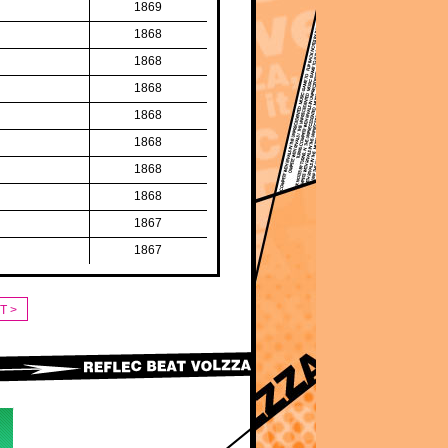
1869
1868
1868
1868
1868
1868
1868
1868
1867
1867
T >