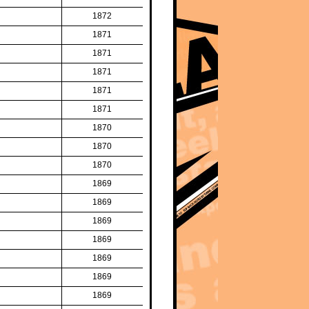
1872
1871
1871
1871
1871
1871
1870
1870
1870
1869
1869
1869
1869
1869
1869
1869