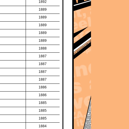
1892
1889
1889
1889
1889
1889
1888
1887
1887
1887
1887
1886
1886
1885
1885
1885
1884