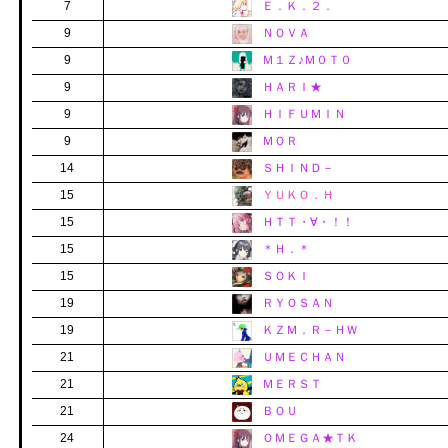
7
Ｅ．Ｋ．２．
9
ＮＯＶＡ
9
Ｍ１Ｚ♪Ｍ０Ｔ０
9
ＨＡＲＩ★
9
ＨＩＦＵＭＩＮ
9
ＭＯＲ
14
ＳＨＩＮＤ－
15
ＹＵＫＯ．Ｈ
15
ＨＴＴ・∀・！！
15
＊Ｈ．＊
15
ＳＯＫＩ
19
ＲＹＯＳＡＮ
19
ＫＺＭ．Ｒ－ＨＷ
21
ＵＭＥＣＨＡＮ
21
ＭＥＲＳＴ
21
ＢＯＵ
24
ＯＭＥＧＡ★ＴＫ