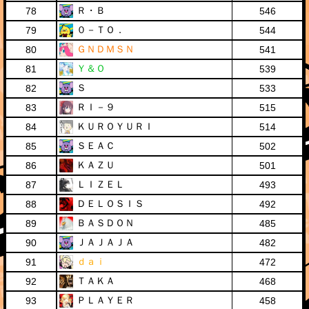
Ｒ・Ｂ
78
546
０－ＴＯ．
79
544
ＧＮＤＭＳＮ
80
541
Ｙ＆Ｏ
81
539
Ｓ
82
533
ＲＩ－９
83
515
ＫＵＲＯＹＵＲＩ
84
514
ＳＥＡＣ
85
502
ＫＡＺＵ
86
501
ＬＩＺＥＬ
87
493
ＤＥＬＯＳＩＳ
88
492
ＢＡＳＤＯＮ
89
485
ＪＡＪＡＪＡ
90
482
ｄａｉ
91
472
ＴＡＫＡ
92
468
ＰＬＡＹＥＲ
93
458