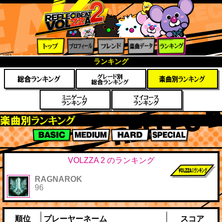
トップ
プロフ
フレン
楽曲デ
ランキ
ランキング
ィール
ド
ータ
ング
楽曲別スコアランキング
BASIC
MEDIUM
HARD
SPECIAL
VOLZZA 2 のランキング
RAGNAROK
前作までのス
96
コア
順位
プレーヤーネーム
スコア