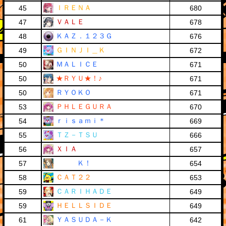
ＩＲＥＮＡ
45
680
ＶＡＬＥ
47
678
ＫＡＺ．１２３Ｇ
48
676
ＧＩＮＪＩ＿Ｋ
49
672
ＭＡＬＩＣＥ
50
671
★ＲＹＵ★！♪
50
671
ＲＹＯＫＯ
50
671
ＰＨＬＥＧＵＲＡ
53
670
ｒｉｓａｍｉ＊
54
669
ＴＺ－ＴＳＵ
55
666
ＸＩＡ
56
657
Ｋ！
57
654
ＣＡＴ２２
58
653
ＣＡＲＩＨＡＤＥ
59
649
ＨＥＬＬＳＩＤＥ
59
649
ＹＡＳＵＤＡ－Ｋ
61
642