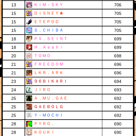
ＫＩＭ－ＳＫＹ
13
706
ＤＩＳＮＥＹ★
15
705
ＥＴＥＰＯＤ
15
705
Ｓ．ＣＨＩＢＡ
15
705
ＰＸ．ＳＥＩＮＴ
18
699
Ｈ．Ａｓａｈｉ
18
699
ＴＯＭＯ
20
698
ＦＲＥＥＤＯＭ
21
696
ＬＫＲ．ＡＲＫ
21
696
９６ＢＩＫＡＲＩ
23
694
ＪＩＲＯ
24
693
Ａ．ＭＵ．ＧＡＥ
25
692
ＧＡＥＢＯＬＧ
25
692
Ｙ－ＭＯＣＨＩ
25
692
ＰＹＲＯ．
28
690
ＫＯＵＫＩ
28
690