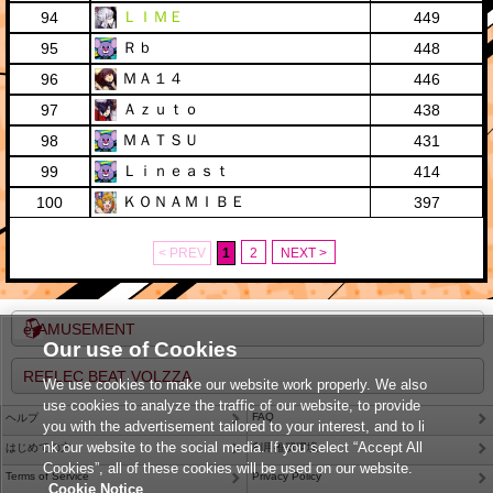
ＬＩＭＥ
94
449
Ｒｂ
95
448
ＭＡ１４
96
446
Ａｚｕｔｏ
97
438
ＭＡＴＳＵ
98
431
Ｌｉｎｅａｓｔ
99
414
ＫＯＮＡＭＩＢＥ
100
397
< PREV
1
2
NEXT >
e-AMUSEMENT
Our use of Cookies
REFLEC BEAT VOLZZA
We use cookies to make our website work properly. We also
use cookies to analyze the traffic of our website, to provide
FAQ
ヘルプ
you with the advertisement tailored to your interest, and to li
nk our website to the social media. If you select “Accept All
はじめての方
利用推奨環境
Cookies”, all of these cookies will be used on our website.
Terms of Service
Privacy Policy
Cookie Notice