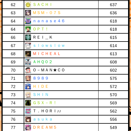
ＳＡＣＨＩ
62
637
ＭＳＭ－０７Ｓ
63
636
ｎａｎａｓｅ４６
64
618
ＯＰＴ！
64
618
ＲＥＩ＿Ｋ
66
615
ｓｌｏｗｓｌｏｗ
67
614
ＭＩＣＨＥＡＬ
68
613
ＡＨＱ０２
69
608
Ｏ－ＭＡＮ★ＣＯ
70
602
８９８９
71
575
ＨＩＤＥ
72
572
ＳＨＩＮ
73
570
ＧＳＸ－Ｒ！
74
569
Ｔ．ＨＯＲＩ♪♪
75
562
ａｓｕｋａ
76
556
ＤＲＥＡＭ５
77
549