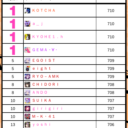
ＫＯＴＣＨＡ
710
ａ＿ｊ
710
ＫＹＯＨＥ１．ｈ
710
ＧＥＭＡ・∀・
710
ＥＧＯＩＳＴ
5
709
ｅｉｇｈｔ
5
709
ＲＹＯ－ＡＭＫ
5
709
ＣＨＩＤＯＲＩ
8
708
ＡＮＤＯ
8
708
ＳＵＩＫＡ
10
707
ｇｉｒｉｇｉｒｉ
10
707
Ｍ－Ｋ・４１
10
707
ｙｏｓｈｉ
13
706