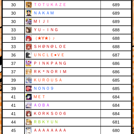
ＴＯＴＵＫＡＺＥ
30
689
ＮＡＫＡＭ
30
689
ＭＩＪＩ
30
689
ＹＵ－ＩＮＧ
33
688
（★∀★）♪
33
688
ＳＨ＠Ｎ＠ＬＯＥ
33
688
ＵＮＣＬＥ●ＶＥ
36
687
ＰＩＮＫＰＡＮＧ
37
686
ＲＫ＊ＮＯＲＩＭ
37
686
ＫＵＲＯＵＳＡ
39
685
ＮＯＮ０９
39
685
ＭＥＴ
41
684
ＡＯＢＡ
41
684
ＫＯＲＫＳ００６
41
684
ＲＢＫＹＵＮ
44
681
ＡＡＡＡＡＡＡＡ
45
680