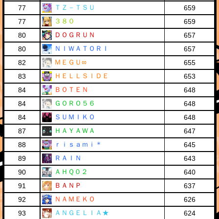
ＴＺ－ＴＳＵ
77
659
３８０
77
659
ＤＯＧＲＵＮ
80
657
ＮＩＷＡＴＯＲＩ
80
657
ＭＥＧＵ∞
82
655
ＨＥＬＬＳＩＤＥ
83
653
ＢＯＴＥＮ
84
648
ＧＯＲＯ５６
84
648
ＳＵＭＩＫＯ
84
648
ＨＡＹＡＷＡ
87
647
ｒｉｓａｍｉ＊
88
645
ＲＡＩＮ
89
643
ＡＨＱ０２
90
640
ＢＡＮＰ
91
637
ＮＡＭＥＫＯ
92
626
ＡＮＧＥＬＩＡ★
93
624