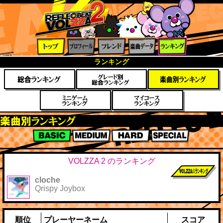
トップ
プロフ
フレン
楽曲デ
ランキ
ランキング
ィール
ド
ータ
ング
楽曲別スコアランキング
BASIC
MEDIUM
HARD
SPECIAL
VOLZZA 2 のランキング
cloche
前作までのス
Qrispy Joybox
コア
順位
プレーヤーネーム
スコア