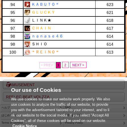
ＫＡＢＵＴＯ＊
94
623
ＧＬＵＣＫＹ
95
621
ＬＩＮＫ★
96
618
ＣＨＡＩＮ
97
617
ｎａｎａｓｅ４６
98
614
ＳＨＩＯ
98
614
＊ＲＥＩＮＯ＊
100
613
< PREV
1
2
NEXT >
e-AMUSEMENT
Our use of Cookies
REFLEC BEAT VOLZZA
We use cookies to make our website work properly. We also
use cookies to analyze the traffic of our website, to provide
FAQ
ヘルプ
you with the advertisement tailored to your interest, and to li
nk our website to the social media. If you select “Accept All
はじめての方
利用推奨環境
Cookies”, all of these cookies will be used on our website.
Terms of Service
Privacy Policy
Cookie Notice