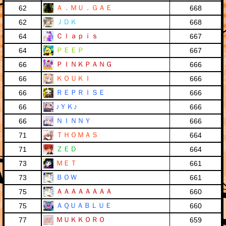
Ａ．ＭＵ．ＧＡＥ
62
668
ＪＤＫ
62
668
Ｃｌａｐｉｓ
64
667
ＰＥＥＰ
64
667
ＰＩＮＫＰＡＮＧ
66
666
ＫＯＵＫＩ
66
666
ＲＥＰＲＩＳＥ
66
666
♪ＹＫ♪
66
666
ＮＩＮＮＹ
66
666
ＴＨＯＭＡＳ
71
664
ＺＥＤ
71
664
ＭＥＴ
73
661
ＢＯＷ
73
661
ＡＡＡＡＡＡＡＡ
75
660
ＡＱＵＡＢＬＵＥ
75
660
ＭＵＫＫＯＲＯ
77
659