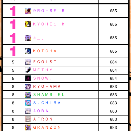
９ＲＯ－ＳＥ．Ｒ
685
ＫＹＯＨＥ１．ｈ
685
ａ＿ｊ
685
ＫＯＴＣＨＡ
685
ＥＧＯＩＳＴ
5
684
ＭＥＴＨＹ
5
684
ＳＮＯＷ．
5
684
ＲＹＯ－ＡＭＫ
8
683
ＳＨＡＭＳＩＥＬ
8
683
Ｓ．ＣＨＩＢＡ
8
683
ＡＯＢＡ
8
683
ＡＦＲＯＮ
8
683
ＧＲＡＮＺＯＮ
8
683