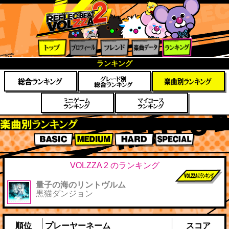
トップ
プロフ
フレン
楽曲デ
ランキ
ランキング
ィール
ド
ータ
ング
楽曲別スコアランキング
BASIC
MEDIUM
HARD
SPECIAL
VOLZZA 2 のランキング
量子の海のリントヴルム
前作までのス
黒猫ダンジョン
コア
順位
プレーヤーネーム
スコア