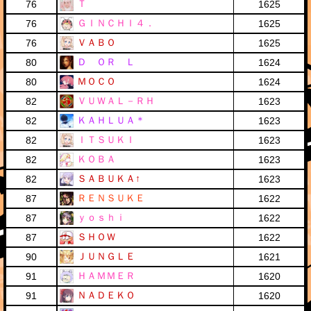
Ｔ
76
1625
ＧＩＮＣＨＩ４．
76
1625
ＶＡＢＯ
76
1625
Ｄ ＯＲ Ｌ
80
1624
ＭＯＣＯ
80
1624
ＶＵＷＡＬ－ＲＨ
82
1623
ＫＡＨＬＵＡ＊
82
1623
ＩＴＳＵＫＩ
82
1623
ＫＯＢＡ
82
1623
ＳＡＢＵＫＡ↑
82
1623
ＲＥＮＳＵＫＥ
87
1622
ｙｏｓｈｉ
87
1622
ＳＨＯＷ
87
1622
ＪＵＮＧＬＥ
90
1621
ＨＡＭＭＥＲ
91
1620
ＮＡＤＥＫＯ
91
1620