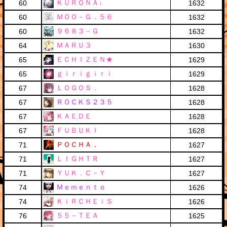
ＫＵＲＯＮＡ↓
60
1632
ＭＯＯ－Ｇ．５６
60
1632
９６８３－Ｇ
60
1632
ＭＡＲＵ３
64
1630
ＥＣＨＩＺＥＮ★
65
1629
ｇｉｒｉｇｉｒｉ
65
1629
ＬＯＧＯＳ．
67
1628
ＲＯＣＫＳ２３５
67
1628
ＫＡＥＤＥ
67
1628
ＦＵＢＵＫＩ
67
1628
ＰＯＣＨＡ．
71
1627
ＬＩＧＨＴＲ
71
1627
ＹＵＫ．Ｃ－Ｙ
71
1627
Ｍｅｍｅｎｔｏ
74
1626
ＫｉＲＣＨＥｉＳ
74
1626
５５－ＴＥＡ
76
1625