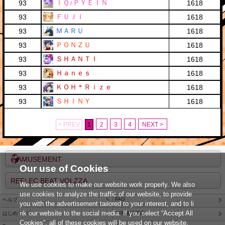
ＩＱ♪ＰＹＥＩＮ
93
1618
ＦＵＪＩ
93
1618
ＭＡＲＵ
93
1618
ＰＯＮＺＵ
93
1618
ＳＨＡＮＴＩ
93
1618
Ｈａｎｅｓ
93
1618
ＫＯＨ＊Ｒｉｚｅ
93
1618
ＳＨＩＮＹ
93
1618
< PREV
1
2
3
4
NEXT >
e-AMUSEMENT
Our use of Cookies
REFLEC BEAT VOLZZA
We use cookies to make our website work properly. We also
use cookies to analyze the traffic of our website, to provide
FAQ
ヘルプ
you with the advertisement tailored to your interest, and to li
nk our website to the social media. If you select “Accept All
はじめての方
利用推奨環境
Cookies”, all of these cookies will be used on our website.