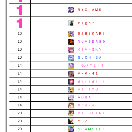
ＲＹＯ－ＡＭＫ
ｅｉｇｈｔ
10
９６ＢＩＫＡＲＩ
10
ＮＵＭＢＥＲ８９
10
ＫＩＭ－ＳＫＹ
10
Ｓ．ＣＨＩＢＡ
14
ＩＱ♪ＰＹＥＩＮ
14
Ｍ－Ｋ・４１
14
ｇｉｒｉｇｉｒｉ
14
ＫＩＴＴＹＯ
14
ＡＯＢＡ
14
Ｖｏｄｋａ
20
ＰＸ．ＳＥＩＮＴ
20
ＹＵＺ
20
ＳＨＡＭＳＩＥＬ