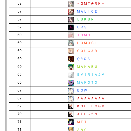
53
－ＧＭＴ★ＲＫ－
57
ＭＡＬＩＣＥ
57
ＬＵＫＵＮ
57
ＵＲＳ
60
ＴＯＭＯ
60
ＨＯＭＯＳＩ
60
ＣＯＵＧＡＲ
60
ＱＲＯＡ
60
ＭＡＮＡＢＵ
65
ＥＭＩＲＩＡ２Ｖ
66
ＭＡＫＯＴＯ
67
ＢＯＷ
67
ＡＡＡＡＡＡＡＡ
67
ＫＯＢ．ＬＣＧＶ
70
ＡＦＨＫ５８
71
ＭＥＴ
71
３８０