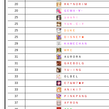
20
ＲＫ＊ＮＯＲＩＭ
20
ＧＥＭＡ・∀・
25
ｙｏｓｈｉ
25
ＹＵＫ．Ｃ－Ｙ
25
ＤＵＫＥ
25
ＤＩＳＮＥＹ★
29
ＫＡＭＥＣＨＡＮ
29
ＷＲＣ
31
ＡＵＲＯＲＡ
31
ＧＡＥＢＯＬＧ
33
ＹＵ－ＩＮＧ
33
ＯＬＢＥＬ
33
Ｅ７＆Ｗ７★＃
33
ＡＮＩＫＩ？
37
ＰＩＮＫＰＡＮＧ
37
ＡＦＲＯＮ