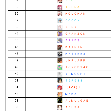
39
ＺＥＤ
39
ＩＲＥＮＡ
39
ＫＯＵＣＨＡＮ
39
ＣＯＣＯａ
39
ＪＵＲＹ
44
ＧＲＡＮＺＯＮ
45
ＡＲＩＥＳ
45
ＫＡＩＲＩＮ
47
Ｋｒｉｓｈｎａ
47
ＬＫＲ．ＡＲＫ
49
ＴＯＹＯＰＹ４８
49
Ｙ－ＭＯＣＨＩ
51
Ｔ２Ｒ５８８
51
（★∀★）♪
53
ＭｅＫＡ
53
Ａ．ＭＵ．ＧＡＥ
53
ＡＺＵＳＡ