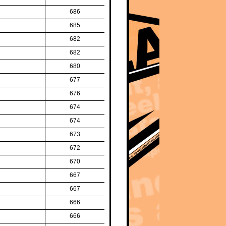
686
685
682
682
680
677
676
674
674
673
672
670
667
667
666
666