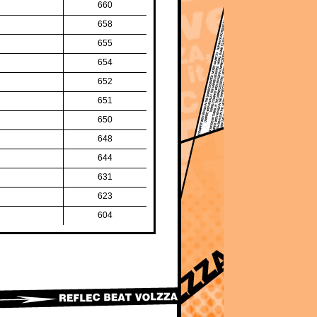
660
658
655
654
652
651
650
648
644
631
623
604