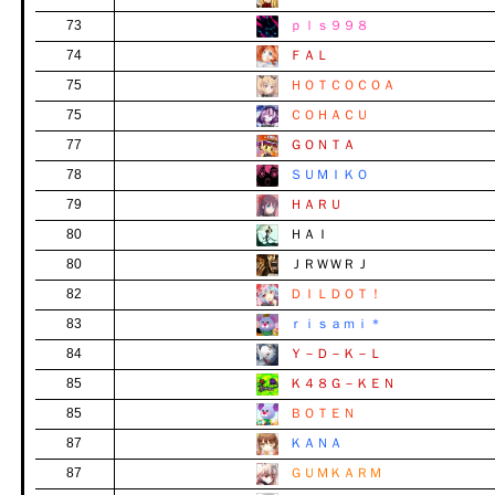
73
ｐｌｓ９９８
74
ＦＡＬ
75
ＨＯＴＣＯＣＯＡ
75
ＣＯＨＡＣＵ
77
ＧＯＮＴＡ
78
ＳＵＭＩＫＯ
79
ＨＡＲＵ
80
ＨＡＩ
80
ＪＲＷＷＲＪ
82
ＤＩＬＤＯＴ！
83
ｒｉｓａｍｉ＊
84
Ｙ－Ｄ－Ｋ－Ｌ
85
Ｋ４８Ｇ－ＫＥＮ
85
ＢＯＴＥＮ
87
ＫＡＮＡ
87
ＧＵＭＫＡＲＭ