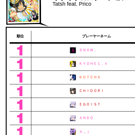
Tatsh feat. Prico
順位
プレーヤーネーム
ＳＮＯＷ．
ＫＹＯＨＥ１．ｈ
ＫＯＴＣＨＡ
ＣＨＩＤＯＲＩ
ＥＧＯＩＳＴ
ＡＮＤＯ
ａ＿ｊ