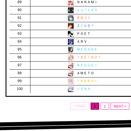
89
ＮＡＮＡＭＩ
90
ｙｕ＊１９５
91
ＰＯＪＩ
92
ＺＩＵＳ＊
93
ＰＯＥＴ
94
ＡＲＶ．
95
ＭＥＧＡＮＥ
96
＊ＲＥＩＮＯ＊
97
ＮＥＧＵＥＩ
98
ＡＭＥＴＯ
99
＊ＫＡＲＡ＊
100
ＩＯＮＡ
< PREV
1
2
NEXT >