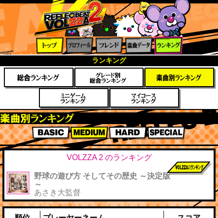
トップ
プロフ
フレン
楽曲デ
ランキ
ランキング
ィール
ド
ータ
ング
楽曲別スコアランキング
BASIC
MEDIUM
HARD
SPECIAL
VOLZZA 2 のランキング
野球の遊び方 そしてその歴史 ～決定版
前作までのス
～
コア
あさき大監督
順位
プレーヤーネーム
スコア