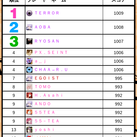
ＴＥＲＲＯＲ
1009
ＡＯＢＡ
1008
ＲＹＯＳＡＮ
1007
ＰＸ．ＳＥＩＮＴ
4
1006
ａ＿ｊ
4
1006
ＣＨＡＡ→Ｒ．Ｕ
4
1006
ＥＧＯＩＳＴ
7
995
ＴＯＭＯ
8
993
Ｈ．Ａｓａｈｉ
9
992
ＡＮＤＯ
9
992
５５ＴＥＡ
9
992
５５－ＴＥＡ
9
992
ｙｏｓｈｉ
13
991