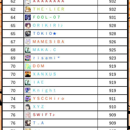
ＡＡＡＡＡＡＡＡ
62
932
ＴＨＥ・ＬＩＥＲ
62
932
ＦＯＯＬ－０７
64
931
ＯＲＩＫＩＲＩ♪
65
928
ＴＯＫＩＯ★
65
928
ＭＡＭＥＳＩＢＡ
67
926
ＭＡＫＡ．Ｃ
68
925
ｒｉｓａｍｉ＊
69
923
ＤＯＭ
70
919
ＸＡＮＸＵＳ
70
919
ＩＡＥ
70
919
Ｋｎｉｇｈｔ
70
919
ＹＳＣＣＨｉｒｏ
74
911
ＸＹＺ
75
910
ＳＷＩＦＴ♪
76
909
Ｔ．Ａ
76
909