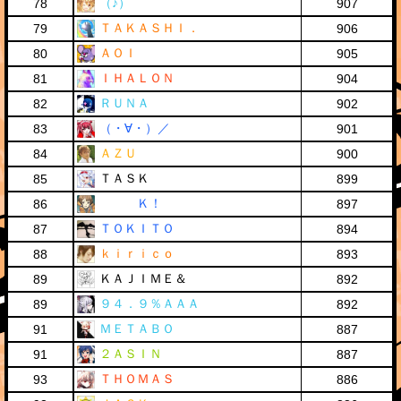
（♪）
78
907
ＴＡＫＡＳＨＩ．
79
906
ＡＯＩ
80
905
ＩＨＡＬＯＮ
81
904
ＲＵＮＡ
82
902
（・∀・）／
83
901
ＡＺＵ
84
900
ＴＡＳＫ
85
899
Ｋ！
86
897
ＴＯＫＩＴＯ
87
894
ｋｉｒｉｃｏ
88
893
ＫＡＪＩＭＥ＆
89
892
９４．９％ＡＡＡ
89
892
ＭＥＴＡＢＯ
91
887
２ＡＳＩＮ
91
887
ＴＨＯＭＡＳ
93
886