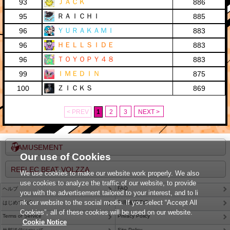
ＪＡＣＫ
93
886
ＲＡＩＣＨＩ
95
885
ＹＵＲＡＫＡＭＩ
96
883
ＨＥＬＬＳＩＤＥ
96
883
ＴＯＹＯＰＹ４８
96
883
ＩＭＥＤＩＮ
99
875
ＺＩＣＫＳ
100
869
< PREV
1
2
3
NEXT >
e-AMUSEMENT
Our use of Cookies
REFLEC BEAT VOLZZA
We use cookies to make our website work properly. We also
use cookies to analyze the traffic of our website, to provide
FAQ
ヘルプ
you with the advertisement tailored to your interest, and to li
nk our website to the social media. If you select “Accept All
はじめての方
利用推奨環境
Cookies”, all of these cookies will be used on our website.
Terms of Service
Privacy Policy
Cookie Notice
Site Policy