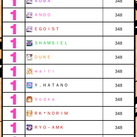
ＡＯＢＡ
348
ＡＮＤＯ
348
ＥＧＯＩＳＴ
348
ＳＨＡＭＳＩＥＬ
348
ＤＵＫＥ
348
ｗａｉｔｉ
348
Ｙ．ＨＡＴＡＮＯ
348
Ｖｏｄｋａ
348
ＲＫ＊ＮＯＲＩＭ
348
ＲＹＯ－ＡＭＫ
348