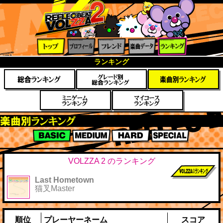
トップ
プロフ
フレン
楽曲デ
ランキ
ランキング
ィール
ド
ータ
ング
楽曲別スコアランキング
BASIC
MEDIUM
HARD
SPECIAL
VOLZZA 2 のランキング
Last Hometown
前作までのス
猫叉Master
コア
順位
プレーヤーネーム
スコア