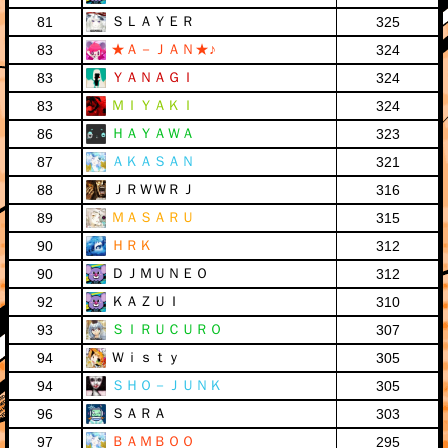
ＳＬＡＹＥＲ
81
325
★Ａ－ＪＡＮ★♪
83
324
ＹＡＮＡＧＩ
83
324
ＭＩＹＡＫＩ
83
324
ＨＡＹＡＷＡ
86
323
ＡＫＡＳＡＮ
87
321
ＪＲＷＷＲＪ
88
316
ＭＡＳＡＲＵ
89
315
ＨＲＫ
90
312
ＤＪＭＵＮＥＯ
90
312
ＫＡＺＵＩ
92
310
ＳＩＲＵＣＵＲＯ
93
307
Ｗｉｓｔｙ
94
305
ＳＨＯ－ＪＵＮＫ
94
305
ＳＡＲＡ
96
303
ＢＡＭＢＯＯ
97
295