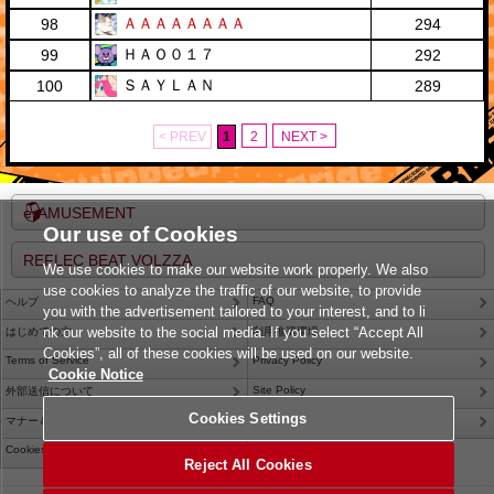
ＡＡＡＡＡＡＡＡ
98
294
ＨＡＯ０１７
99
292
ＳＡＹＬＡＮ
100
289
< PREV
1
2
NEXT >
e-AMUSEMENT
Our use of Cookies
REFLEC BEAT VOLZZA
We use cookies to make our website work properly. We also
use cookies to analyze the traffic of our website, to provide
FAQ
ヘルプ
you with the advertisement tailored to your interest, and to li
nk our website to the social media. If you select “Accept All
はじめての方
利用推奨環境
Cookies”, all of these cookies will be used on our website.
Terms of Service
Privacy Policy
Cookie Notice
Site Policy
外部送信について
Cookies Settings
Contact Us
マナー＆ルール
Cookies Settings
Reject All Cookies