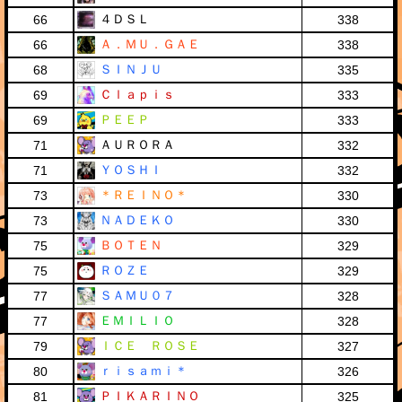
４ＤＳＬ
66
338
Ａ．ＭＵ．ＧＡＥ
66
338
ＳＩＮＪＵ
68
335
Ｃｌａｐｉｓ
69
333
ＰＥＥＰ
69
333
ＡＵＲＯＲＡ
71
332
ＹＯＳＨＩ
71
332
＊ＲＥＩＮＯ＊
73
330
ＮＡＤＥＫＯ
73
330
ＢＯＴＥＮ
75
329
ＲＯＺＥ
75
329
ＳＡＭＵ０７
77
328
ＥＭＩＬＩＯ
77
328
ＩＣＥ ＲＯＳＥ
79
327
ｒｉｓａｍｉ＊
80
326
ＰＩＫＡＲＩＮＯ
81
325