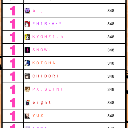
ａ＿ｊ
348
＊Ｈ！Ｒ・∀・＊
348
ＫＹＯＨＥ１．ｈ
348
ＳＮＯＷ．
348
ＫＯＴＣＨＡ
348
ＣＨＩＤＯＲＩ
348
ＰＸ．ＳＥＩＮＴ
348
ｅｉｇｈｔ
348
ＹＵＺ
348