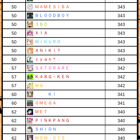
ＭＡＭＥＳＩＢＡ
50
343
ＢＬ００ＤＢ０Ｙ
50
343
３８０
50
343
ＸＩＡ
50
343
ＭＩＫＵＲＯ
50
343
ＡＮＩＫＩ？
50
343
ｃｙａｎ＊
50
343
ＳＡＴＯＲＡＲＥ
57
342
Ｋ４８Ｇ－ＫＥＮ
57
342
ＭＧ
57
342
Ｋ！
60
341
ＯＭＥＧＡ
60
341
ＭＥＴ
62
340
ＰＩＮＫＰＡＮＧ
62
340
ＳＨＩＯＮ
62
340
ＭＳＭ－０７Ｓ
62
340