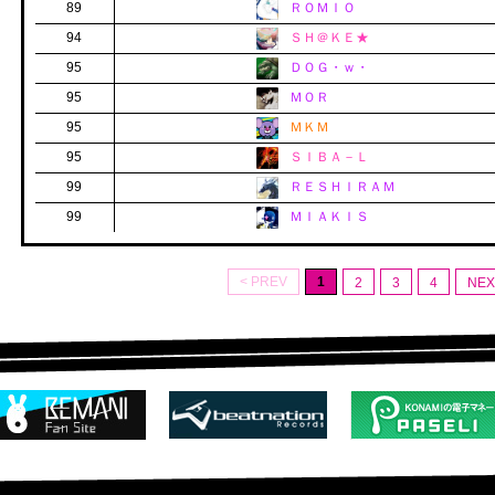
89
ＲＯＭＩＯ
94
ＳＨ＠ＫＥ★
95
ＤＯＧ・ｗ・
95
ＭＯＲ
95
ＭＫＭ
95
ＳＩＢＡ－Ｌ
99
ＲＥＳＨＩＲＡＭ
99
ＭＩＡＫＩＳ
< PREV
1
2
3
4
NEX