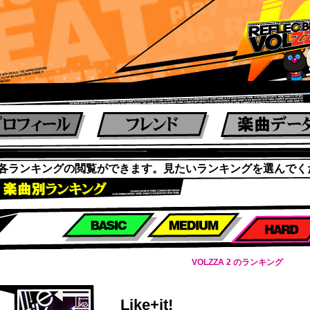
各ランキングの閲覧ができます。見たいランキングを選んでく
楽曲別スコアランキング
VOLZZA 2 のランキング
Like+it!