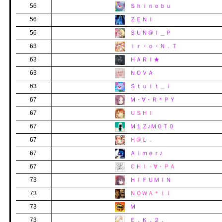
56
Ｓｈｉｎｏｂｕ
56
ＺＥＮＩ
56
ＳＵＮ＠Ｉ＿Ｐ
63
ｉｒ・ｏ・Ｎ．Ｔ
63
ＨＡＲＩ★
63
ＮＯＶＡ
63
Ｓｔｕｌｔ＿ｉ
67
Ｍ・∀・Ｒ＊ＰＹ
67
ＵＳＨＩ
67
Ｍ１Ｚ♪Ｍ０Ｔ０
67
Ｈ＠Ｌ．
67
Ａｉｍｅｒ♪
67
ＣＨＩ・∀・ＰＡ
73
ＨＩＦＵＭＩＮ
73
ＮＯＷＡ＊ＩＩ
73
Ｍ
73
Ｅ．Ｋ．２．