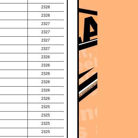
2328
2328
2327
2327
2327
2327
2326
2326
2326
2326
2326
2326
2325
2325
2325
2325