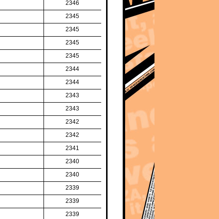
2346
2345
2345
2345
2345
2344
2344
2343
2343
2342
2342
2341
2340
2340
2339
2339
2339