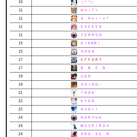
10
（＾＾）
11
ＷＨＩＴＹ
11
Ｓ．Ｎｅｒｉｎ＊
11
ＥＸＣＥＥＤ
11
ＴＥＲＲＯＲ
15
ＨＩＫ∀ＲＩ．
15
ＳＨＡＮ
17
ＥＦＦＯＲＴ
17
Ｂ．Ｂ．Ｃ．Ｂ．
19
ＵＤＮ
19
ＳＨＩＮＤ－
21
ＴＮＯＫ
22
ＫＹＯＮ
22
ＮＡＧＩ！
24
ＮＯＲＹＵＫ
24
ＭＡ３ＰＩＲＯ４
24
９ＲＯ－ＳＥ．Ｒ