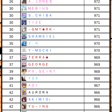
Ａ．ＪＯＮＥＳ
26
972
ＭＥＢＩＵＳ
30
971
Ｓ．ＣＨＩＢＡ
30
971
ＴＩＺＥ
30
971
－ＧＭＴ★ＲＫ－
30
971
ＳＨＡＭＳＩＥＬ
30
971
Ｙ．Ｎ
35
970
Ｙ－ＭＯＣＨＩ
35
970
ＴＥＲＲＡ★
37
969
ＧＥＯＲＧＥ
37
969
ＰＸ．ＳＥＩＮＴ
39
968
ＹＯ４
39
968
ＡＯＩ
41
967
ＡＵＲＯＲＡ
42
966
ＡＫＩＭＩＯ♪
42
966
ＹＵ－ＩＮＧ
42
966