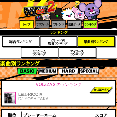
トップ
プロフ
フレン
楽曲デ
ランキ
ランキング
ィール
ド
ータ
ング
楽曲別スコアランキング
BASIC
MEDIUM
HARD
SPECIAL
VOLZZA 2 のランキング
Lisa-RICCIA
前作までのス
DJ YOSHITAKA
コア
順位
プレーヤーネーム
スコア