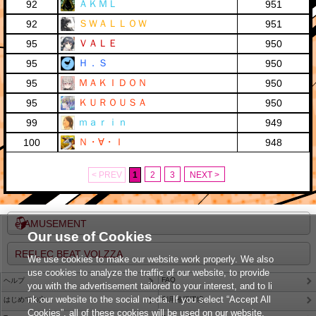
ＡＫＭＬ
92
951
ＳＷＡＬＬＯＷ
92
951
ＶＡＬＥ
95
950
Ｈ．Ｓ
95
950
ＭＡＫＩＤＯＮ
95
950
ＫＵＲＯＵＳＡ
95
950
ｍａｒｉｎ
99
949
Ｎ・∀・Ｉ
100
948
< PREV
1
2
3
NEXT >
e-AMUSEMENT
Our use of Cookies
REFLEC BEAT VOLZZA
We use cookies to make our website work properly. We also
use cookies to analyze the traffic of our website, to provide
FAQ
ヘルプ
you with the advertisement tailored to your interest, and to li
nk our website to the social media. If you select “Accept All
はじめての方
利用推奨環境
Cookies”, all of these cookies will be used on our website.