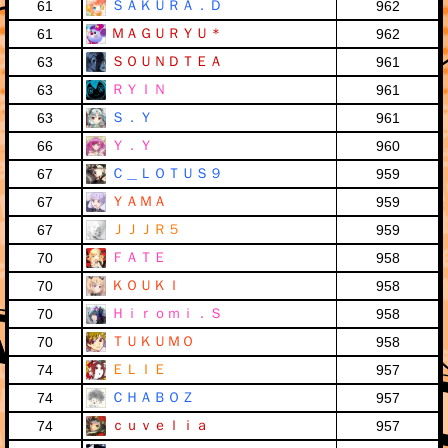
ＳＡＫＵＲＡ．Ｄ
61
962
ＭＡＧＵＲＹＵ＊
61
962
ＳＯＵＮＤＴＥＡ
63
961
ＲＹＩＮ
63
961
Ｓ．Ｙ
63
961
Ｙ．Ｙ
66
960
Ｃ＿ＬＯＴＵＳ９
67
959
ＹＡＭＡ
67
959
ＪＪＪＲ５
67
959
ＦＡＴＥ
70
958
ＫＯＵＫＩ
70
958
Ｈｉｒｏｍｉ．Ｓ
70
958
ＴＵＫＵＭＯ
70
958
ＥＬＩＥ
74
957
ＣＨＡＢＯＺ
74
957
ｃｕｖｅｌｉａ
74
957