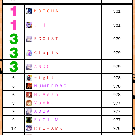
ＫＯＴＣＨＡ
981
ａ＿ｊ
981
ＥＧＯＩＳＴ
979
Ｃｌａｐｉｓ
979
ＡＮＤＯ
979
ｅｉｇｈｔ
6
978
ＮＵＭＢＥＲ８９
6
978
Ｈ．Ａｓａｈｉ
6
978
Ｖｏｄｋａ
9
977
ＡＯＢＡ
9
977
ＥｘＣｌａＭ
9
977
ＲＹＯ－ＡＭＫ
12
976