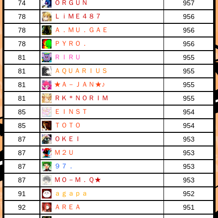
ＯＲＧＵＮ
74
957
ＬｉＭＥ４８７
78
956
Ａ．ＭＵ．ＧＡＥ
78
956
ＰＹＲＯ．
78
956
ＲＩＲＵ
81
955
ＡＱＵＡＲＩＵＳ
81
955
★Ａ－ＪＡＮ★♪
81
955
ＲＫ＊ＮＯＲＩＭ
81
955
ＥＩＮＳＴ
85
954
ＴＯＴＯ
85
954
ＯＫＥＩ
87
953
Ｍ２Ｕ
87
953
９７．
87
953
ＭＯ－Ｍ．Ｑ★
87
953
ａｇａｐａ
91
952
ＡＲＥＡ
92
951