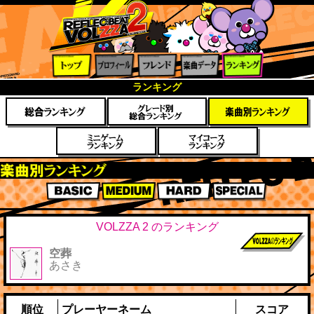
トップ
プロフ
フレン
楽曲デ
ランキ
ランキング
ィール
ド
ータ
ング
楽曲別スコアランキング
BASIC
MEDIUM
HARD
SPECIAL
VOLZZA 2 のランキング
空葬
前作までのス
あさき
コア
順位
プレーヤーネーム
スコア