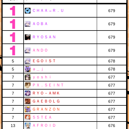
ＣＨＡＡ→Ｒ．Ｕ
679
ＡＯＢＡ
679
ＲＹＯＳＡＮ
679
ＡＮＤＯ
679
ＥＧＯＩＳＴ
5
678
ａ＿ｊ
5
678
ｙｏｓｈｉ
7
677
ＰＸ．ＳＥＩＮＴ
7
677
ＲＹＯ－ＡＭＫ
7
677
ＧＡＥＢＯＬＧ
7
677
ＧＲＡＮＺＯＮ
7
677
５５ＴＥＡ
7
677
ＡＦＲＯＩＤ
13
676