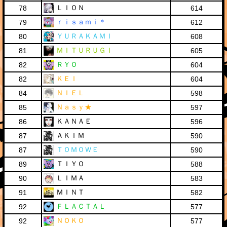
ＬＩＯＮ
78
614
ｒｉｓａｍｉ＊
79
612
ＹＵＲＡＫＡＭＩ
80
608
ＭＩＴＵＲＵＧＩ
81
605
ＲＹＯ
82
604
ＫＥＩ
82
604
ＮＩＥＬ
84
598
Ｎａｓｙ★
85
597
ＫＡＮＡＥ
86
596
ＡＫＩＭ
87
590
ＴＯＭＯＷＥ
87
590
ＴＩＹＯ
89
588
ＬＩＭＡ
90
583
ＭＩＮＴ
91
582
ＦＬＡＣＴＡＬ
92
577
ＮＯＫＯ
92
577