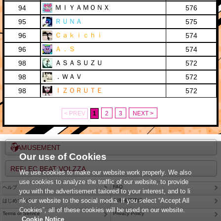
ＭＩＹＡＭＯＮＸ
94
576
ＲＵＮＡ
95
575
Ｃａｋｉｃｈｉ
96
574
Ａ．Ｓ
96
574
ＡＳＡＳＵＺＵ
98
572
．ＷＡＶ
98
572
ＩＺＯＲＵＴＥ
98
572
< PREV
1
2
3
NEXT >
e-AMUSEMENT
Our use of Cookies
REFLEC BEAT VOLZZA
We use cookies to make our website work properly. We also
use cookies to analyze the traffic of our website, to provide
FAQ
ヘルプ
you with the advertisement tailored to your interest, and to li
nk our website to the social media. If you select “Accept All
はじめての方
利用推奨環境
Cookies”, all of these cookies will be used on our website.
Terms of Service
Privacy Policy
Cookie Notice