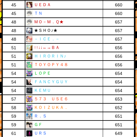
ＵＥＤＡ
45
660
ＴＮ
45
660
ＭＯ－Ｍ．Ｑ★
48
657
★ＳＨＯ♪★
48
657
－ＩＣＥ．－
48
657
↑↑↓↓←→ＢＡ
51
656
ＨＩＲＯＲＩＮ♪
51
656
ＴＯＹＯＰＹ４８
51
656
ＬＯＰＥ
54
654
ＦＡＮＣＹＧＵＹ
54
654
ＫＥＭＵ
54
654
５７３ ＵＳＥ６
57
653
ＫＯＩＺＵＫＡ．
58
652
Ｒ．Ｓ
59
651
ＧＦ
59
651
ＵＲＳ
61
649