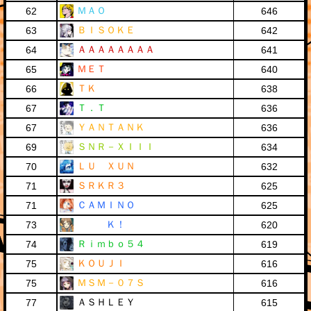
ＭＡＯ
62
646
ＢＩＳＯＫＥ
63
642
ＡＡＡＡＡＡＡＡ
64
641
ＭＥＴ
65
640
ＴＫ
66
638
Ｔ．Ｔ
67
636
ＹＡＮＴＡＮＫ
67
636
ＳＮＲ－ＸＩＩＩ
69
634
ＬＵ ＸＵＮ
70
632
ＳＲＫＲ３
71
625
ＣＡＭＩＮＯ
71
625
Ｋ！
73
620
Ｒｉｍｂｏ５４
74
619
ＫＯＵＪＩ
75
616
ＭＳＭ－０７Ｓ
75
616
ＡＳＨＬＥＹ
77
615