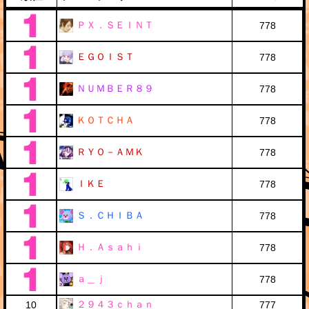
ＰＸ．ＳＥＩＮＴ
778
ＥＧＯＩＳＴ
778
ＮＵＭＢＥＲ８９
778
ＫＯＴＣＨＡ
778
ＲＹＯ－ＡＭＫ
778
ＩＫＥ
778
Ｓ．ＣＨＩＢＡ
778
Ｈ．Ａｓａｈｉ
778
ａ＿ｊ
778
２９４３ｃｈａｎ
10
777