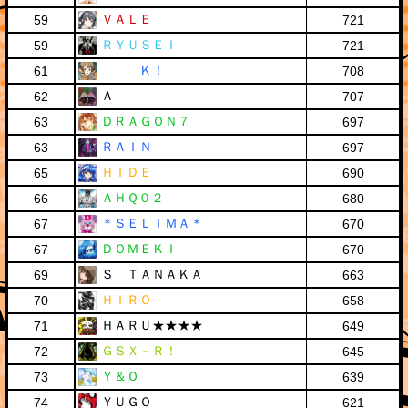
ＶＡＬＥ
59
721
ＲＹＵＳＥＩ
59
721
Ｋ！
61
708
Ａ
62
707
ＤＲＡＧＯＮ７
63
697
ＲＡＩＮ
63
697
ＨＩＤＥ
65
690
ＡＨＱ０２
66
680
＊ＳＥＬＩＭＡ＊
67
670
ＤＯＭＥＫＩ
67
670
Ｓ＿ＴＡＮＡＫＡ
69
663
ＨＩＲＯ
70
658
ＨＡＲＵ★★★★
71
649
ＧＳＸ－Ｒ！
72
645
Ｙ＆Ｏ
73
639
ＹＵＧＯ
74
621