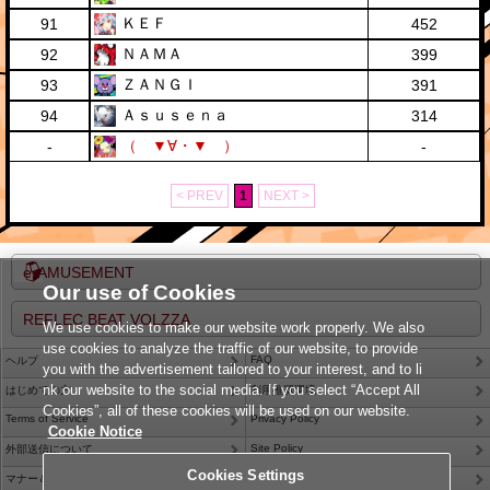
ＫＥＦ
91
452
ＮＡＭＡ
92
399
ＺＡＮＧＩ
93
391
Ａｓｕｓｅｎａ
94
314
（ ▼∀・▼ ）
-
-
< PREV
1
NEXT >
e-AMUSEMENT
Our use of Cookies
REFLEC BEAT VOLZZA
We use cookies to make our website work properly. We also
use cookies to analyze the traffic of our website, to provide
FAQ
ヘルプ
you with the advertisement tailored to your interest, and to li
nk our website to the social media. If you select “Accept All
はじめての方
利用推奨環境
Cookies”, all of these cookies will be used on our website.
Terms of Service
Privacy Policy
Cookie Notice
Site Policy
外部送信について
Cookies Settings
Contact Us
マナー＆ルール