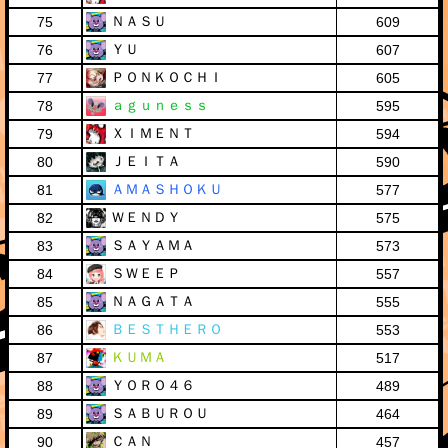
ＮＡＳＵ
75
609
ＹＵ
76
607
ＰＯＮＫＯＣＨＩ
77
605
ａｇｕｎｅｓｓ
78
595
ＸＩＭＥＮＴ
79
594
ＪＥＩＴＡ
80
590
ＡＭＡＳＨＯＫＵ
81
577
ＷＥＮＤＹ
82
575
ＳＡＹＡＭＡ
83
573
ＳＷＥＥＰ
84
557
ＮＡＧＡＴＡ
85
555
ＢＥＳＴＨＥＲＯ
86
553
ＫＵＭＡ
87
517
ＹＯＲＯ４６
88
489
ＳＡＢＵＲＯＵ
89
464
ＣＡＮ
90
457