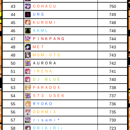
ＣＯＨＡＣＵ
43
750
ＵＲＳ
44
749
ＫＵＲＯＭＩ
45
748
ＡＫＭＬ
46
746
ＰＩＮＫＰＡＮＧ
47
744
ＭＥＴ
48
743
ＭＳＭ－０７Ｓ
48
743
ＡＵＲＯＲＡ
50
742
ＩＲＥＮＡ
51
741
ＤＪ ＢＬＵＥ
52
740
ＰＡＲＡＤＯＸ
53
738
５７３ ＵＳＥ６
54
737
ＲＹＯＫＯ
55
736
ＤＤＲＭＩＸ
56
735
ｒｉｓａｍｉ＊
57
730
ＯＲＩＫＩＲＩ♪
58
723