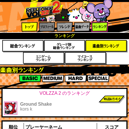
トップ
プロフ
フレン
楽曲デ
ランキ
ランキング
ィール
ド
ータ
ング
楽曲別スコアランキング
BASIC
MEDIUM
HARD
SPECIAL
VOLZZA 2 のランキング
Ground Shake
前作までのス
kors k
コア
順位
プレーヤーネーム
スコア