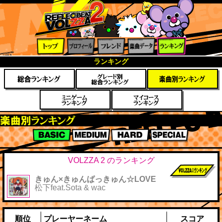
トップ
プロフ
フレン
楽曲デ
ランキ
ランキング
ィール
ド
ータ
ング
楽曲別スコアランキング
BASIC
MEDIUM
HARD
SPECIAL
VOLZZA 2 のランキング
きゅん×きゅんばっきゅん☆LOVE
前作までのス
松下feat.Sota & wac
コア
順位
プレーヤーネーム
スコア