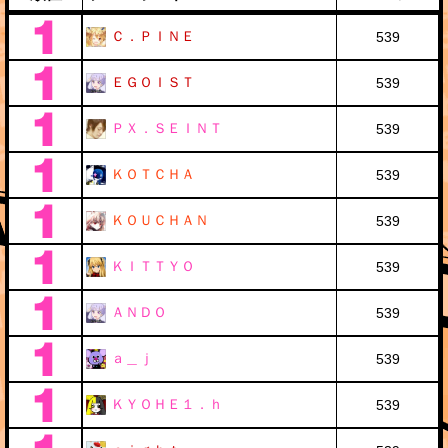
Ｃ．ＰＩＮＥ
539
ＥＧＯＩＳＴ
539
ＰＸ．ＳＥＩＮＴ
539
ＫＯＴＣＨＡ
539
ＫＯＵＣＨＡＮ
539
ＫＩＴＴＹＯ
539
ＡＮＤＯ
539
ａ＿ｊ
539
ＫＹＯＨＥ１．ｈ
539