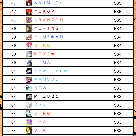
ＡＫＩＭＩＯ♪
47
535
ＹＯＫＯＰ
47
535
ＧＲＡＮＺＯＮ
47
535
ＹＵ－ＩＮＧ
59
534
ＹＵＭＥ＠ＡＮ
59
534
ＨＩＲＯ
59
534
ＭＯＹＡ★
59
534
ＴＴＭＡ
59
534
Ｌｏｗｅ．ｃｏｍ
64
533
ＰＡＭ＠ＤＤ
64
533
ＫＯＷ
64
533
ＭＩＺＵ２１
64
533
Ｋｚｙ
64
533
ＪＩＲＯ
64
533
ＩＨＡ
64
533
ＤＩＫ
64
533