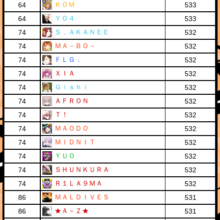
ＫＯＭ
64
533
ＹＯ４
64
533
Ｓ．ＡＫＡＮＥＥ
74
532
ＭＡ－ＢＯ－
74
532
ＦＬＧ．
74
532
ＸＩＡ
74
532
Ｇｉｓｈｉ
74
532
ＡＦＲＯＮ
74
532
Ｔ！
74
532
ＭＡＯＤＯ
74
532
ＭＩＤＮＩＴ
74
532
ＹＵＯ
74
532
ＳＨＵＮＫＵＲＡ
74
532
Ｒ１ＬＡ９ＭＡ
74
532
ＭＡＬＤＩＶＥＳ
86
531
★Ａ－Ｚ★
86
531