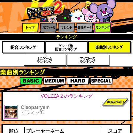
トップ
プロフ
フレン
楽曲デ
ランキ
ランキング
ィール
ド
ータ
ング
楽曲別スコアランキング
BASIC
MEDIUM
HARD
SPECIAL
VOLZZA 2 のランキング
Cleopatrysm
前作までのス
ピラミッ℃
コア
順位
プレーヤーネーム
スコア