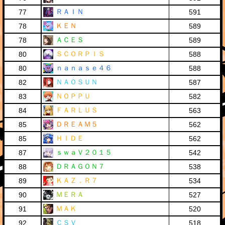
ＲＡＩＮ
77
591
ＫＥＮ
78
589
ＡＣＥＳ
78
589
ＳＣＯＲＰＩＳ
80
588
ｎａｎａｓｅ４６
80
588
ＮＡＯＳＵＮ
82
587
ＮＯＰＰＵ
83
582
ＦＡＲＬＵＳ
84
563
ＤＲＥＡＭ５
85
562
ＨＩＤＥ
85
562
ｓｗａＶ２０１５
87
542
ＤＲＡＧＯＮ７
88
538
ＫＡＺ．Ｒ７
89
534
ＭＥＲＡ
90
527
ＭＡＫ
91
520
ＣＳＶ
92
518