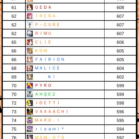
ＵＥＤＡ
61
608
ＩＲＥＮＡ
62
607
Ｐ－ＣＵＲＥ
62
607
ＲＩＭＵ
62
607
ＥＬＩＥ
65
606
ＫＯＭ
66
605
ＦＡＩＲＩＯＮ
66
605
ＭＡＬＩＣＥ
68
604
Ｋ！
69
602
ＰＹＲＯ
70
599
ＡＨＱ０２
70
599
ＩＤＥＴＴＩ
72
598
ＶＡＡＡＡＣＨＩ
73
596
ＭＡＲＯ．Ｉ
74
595
ｒｉｓａｍｉ＊
75
594
ＭＳＭ－０７Ｓ
76
592