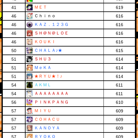
ＭＥＴ
41
619
Ｃｈｉｎｏ
46
616
ＫＡＺ．１２３Ｇ
46
616
ＳＨ＠Ｎ＠ＬＯＥ
46
616
ＫＯＵＫＩ
46
616
ＣＨＡＬＡ♪★
50
615
ＳＨＵ３
51
614
ＭｅＫＡ
51
614
★ＲＹＵ★！♪
51
614
ＡＫＭＬ
54
611
ＡＡＡＡＡＡＡＡ
54
611
ＰＩＮＫＰＡＮＧ
56
610
ＭＩＹＵ
57
609
ＣＯＨＡＣＵ
57
609
ＫＡＮＯＹＡ
57
609
ＲＹＯＫＯ
57
609