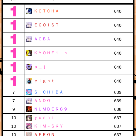
ＫＯＴＣＨＡ
640
ＥＧＯＩＳＴ
640
ＡＯＢＡ
640
ＫＹＯＨＥ１．ｈ
640
ａ＿ｊ
640
ｅｉｇｈｔ
640
Ｓ．ＣＨＩＢＡ
7
639
ＡＮＤＯ
7
639
ＮＵＭＢＥＲ８９
9
638
ｙｏｓｈｉ
10
637
ＫＩＭ－ＳＫＹ
10
637
ＡＦＲＯＮ
10
637