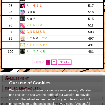
ＲＩＧＥＬ
93
517
ＧＯＫ
94
516
Ｋｕ＊
95
515
ＶＥＮＯＭ
96
511
ＧＮＤＭＳＮ
97
503
Ｋ＊Ｎ∀ Ｔ∀
98
497
ＫＥＣＨＡＰＣ
99
491
ＲＩＴＡＫＵ
100
481
< PREV
1
2
NEXT >
e-AMUSEMENT
Our use of Cookies
REFLEC BEAT VOLZZA
We use cookies to make our website work properly. We also
use cookies to analyze the traffic of our website, to provide
FAQ
ヘルプ
you with the advertisement tailored to your interest, and to li
nk our website to the social media. If you select “Accept All
はじめての方
利用推奨環境