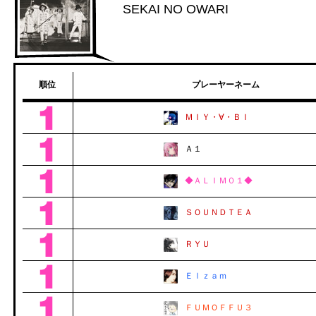
SEKAI NO OWARI
順位
プレーヤーネーム
ＭＩＹ・∀・ＢＩ
Ａ１
◆ＡＬＩＭ０１◆
ＳＯＵＮＤＴＥＡ
ＲＹＵ
Ｅｌｚａｍ
ＦＵＭＯＦＦＵ３