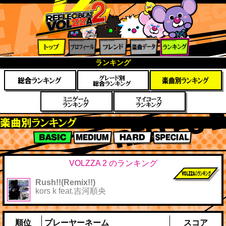
トップ
プロフ
フレン
楽曲デ
ランキ
ランキング
ィール
ド
ータ
ング
楽曲別スコアランキング
BASIC
MEDIUM
HARD
SPECIAL
VOLZZA 2 のランキング
Rush!!(Remix!!)
前作までのス
kors k feat.吉河順央
コア
順位
プレーヤーネーム
スコア