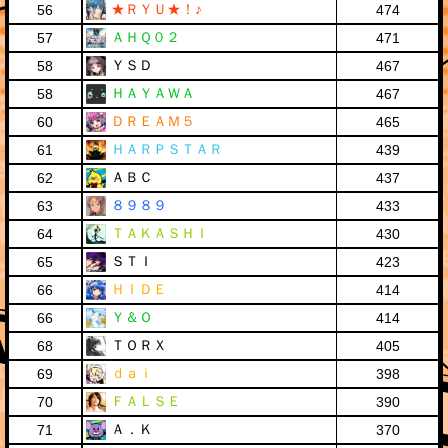
★ＲＹＵ★！♪
56
474
ＡＨＱ０２
57
471
ＹＳＤ
58
467
ＨＡＹＡＷＡ
58
467
ＤＲＥＡＭ５
60
465
ＨＡＲＰＳＴＡＲ
61
439
ＡＢＣ
62
437
８９８９
63
433
ＴＡＫＡＳＨＩ
64
430
ＳＴＩ
65
423
ＨＩＤＥ
66
414
Ｙ＆Ｏ
66
414
ＴＯＲＸ
68
405
ｄａｉ
69
398
ＦＡＬＳＥ
70
390
Ａ．Ｋ
71
370