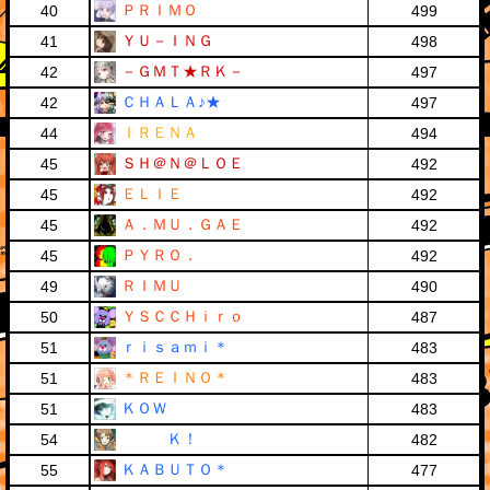
ＰＲＩＭＯ
40
499
ＹＵ－ＩＮＧ
41
498
－ＧＭＴ★ＲＫ－
42
497
ＣＨＡＬＡ♪★
42
497
ＩＲＥＮＡ
44
494
ＳＨ＠Ｎ＠ＬＯＥ
45
492
ＥＬＩＥ
45
492
Ａ．ＭＵ．ＧＡＥ
45
492
ＰＹＲＯ．
45
492
ＲＩＭＵ
49
490
ＹＳＣＣＨｉｒｏ
50
487
ｒｉｓａｍｉ＊
51
483
＊ＲＥＩＮＯ＊
51
483
ＫＯＷ
51
483
Ｋ！
54
482
ＫＡＢＵＴＯ＊
55
477