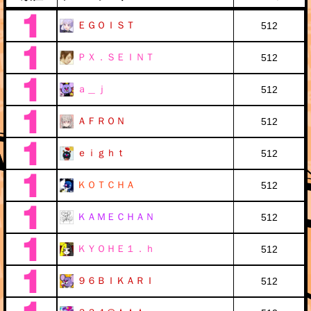
ＥＧＯＩＳＴ
512
ＰＸ．ＳＥＩＮＴ
512
ａ＿ｊ
512
ＡＦＲＯＮ
512
ｅｉｇｈｔ
512
ＫＯＴＣＨＡ
512
ＫＡＭＥＣＨＡＮ
512
ＫＹＯＨＥ１．ｈ
512
９６ＢＩＫＡＲＩ
512