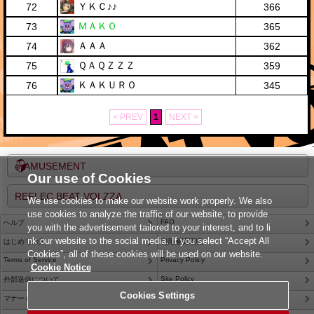
ＹＫＣ♪♪
72
366
ＭＡＫＯ
73
365
ＡＡＡ
74
362
ＱＡＱＺＺＺ
75
359
ＫＡＫＵＲＯ
76
345
< PREV
1
NEXT >
e-AMUSEMENT
Our use of Cookies
REFLEC BEAT VOLZZA
We use cookies to make our website work properly. We also
use cookies to analyze the traffic of our website, to provide
FAQ
ヘルプ
you with the advertisement tailored to your interest, and to li
nk our website to the social media. If you select “Accept All
はじめての方
利用推奨環境
Cookies”, all of these cookies will be used on our website.
Terms of Service
Privacy Policy
Cookie Notice
Site Policy
外部送信について
Cookies Settings
Contact Us
マナー＆ルール