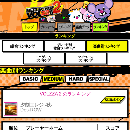
トップ
プロフ
フレン
楽曲デ
ランキ
ランキング
ィール
ド
ータ
ング
楽曲別スコアランキング
BASIC
MEDIUM
HARD
SPECIAL
VOLZZA 2 のランキング
夕刻エレジ -秋-
前作までのス
Des-ROW
コア
順位
プレーヤーネーム
スコア