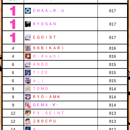
ＣＨＡＡ→Ｒ．Ｕ
817
ＲＹＯＳＡＮ
817
ＥＧＯＩＳＴ
817
９６ＢＩＫＡＲＩ
4
816
Ｈ．Ａｓａｈｉ
4
816
ＡＮＤＯ
6
815
ＴＩＺＥ
6
815
ａ＿ｊ
6
815
ＴＯＭＯ
9
814
ＲＹＯ－ＡＭＫ
9
814
ＧＥＭＡ・∀・
9
814
ＰＸ．ＳＥＩＮＴ
12
813
２８６ＣＰＵ
12
813
Ａ
14
812