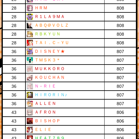
ＨＲＭ
28
808
Ｒ１ＬＡ９ＭＡ
28
808
ＡＢＱ＠ＶＯＬＺ
28
808
ＲＢＫＹＵＮ
28
808
ＴＡＩ．Ｃ－ＹＵ
28
808
ＤＩＳＮＥＹ★
36
807
ＴＭＳＫ３＊
36
807
ＭＵＫＫＯＲＯ
36
807
ＫＯＵＣＨＡＮ
36
807
Ｎ－ＲＩＥ
36
807
ＨＩＲＯＲＩＮ♪
36
807
ＡＬＬＥＮ
36
807
ＡＦＲＯＮ
43
806
ＢＩＳＨＯＰ
43
806
ＥＬＩＥ
43
806
ＨＥＡＴ７８９
43
806