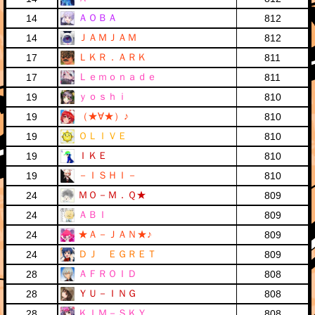
ＡＯＢＡ
14
812
ＪＡＭＪＡＭ
14
812
ＬＫＲ．ＡＲＫ
17
811
Ｌｅｍｏｎａｄｅ
17
811
ｙｏｓｈｉ
19
810
（★∀★）♪
19
810
ＯＬＩＶＥ
19
810
ＩＫＥ
19
810
－ＩＳＨＩ－
19
810
ＭＯ－Ｍ．Ｑ★
24
809
ＡＢＩ
24
809
★Ａ－ＪＡＮ★♪
24
809
ＤＪ ＥＧＲＥＴ
24
809
ＡＦＲＯＩＤ
28
808
ＹＵ－ＩＮＧ
28
808
ＫＩＭ－ＳＫＹ
28
808