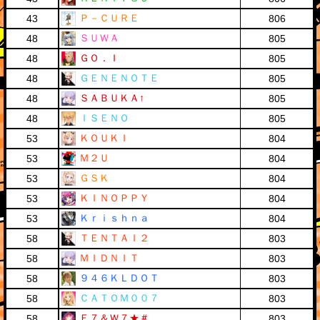
Ｐ－ＣＵＲＥ
43
806
ＳＵＷＡ
48
805
ＧＯ．Ｉ
48
805
ＧＥＮＥＮＯＴＥ
48
805
ＳＡＢＵＫＡ↑
48
805
ＩＳＥＮＯ
48
805
ＫＯＵＫＩ
53
804
Ｍ２Ｕ
53
804
ＧＳＫ
53
804
ＫＩＮＯＰＰＹ
53
804
Ｋｒｉｓｈｎａ
53
804
ＴＥＮＴＡＩ２
58
803
ＭＩＤＮＩＴ
58
803
９４６ＫＬＤＯＴ
58
803
ＣＡＴＯＭ００７
58
803
Ｅ７＆Ｗ７★＃
58
803