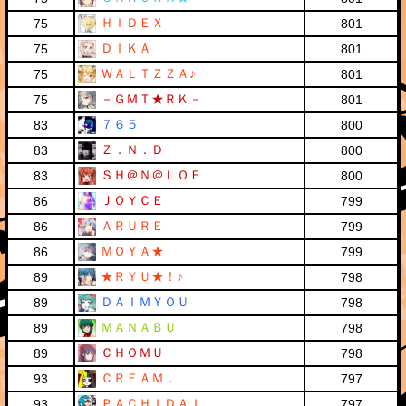
ＨＩＤＥＸ
75
801
ＤＩＫＡ
75
801
ＷＡＬＴＺＺＡ♪
75
801
－ＧＭＴ★ＲＫ－
75
801
７６５
83
800
Ｚ．Ｎ．Ｄ
83
800
ＳＨ＠Ｎ＠ＬＯＥ
83
800
ＪＯＹＣＥ
86
799
ＡＲＵＲＥ
86
799
ＭＯＹＡ★
86
799
★ＲＹＵ★！♪
89
798
ＤＡＩＭＹＯＵ
89
798
ＭＡＮＡＢＵ
89
798
ＣＨＯＭＵ
89
798
ＣＲＥＡＭ．
93
797
ＰＡＣＨＩＤＡＩ
93
797