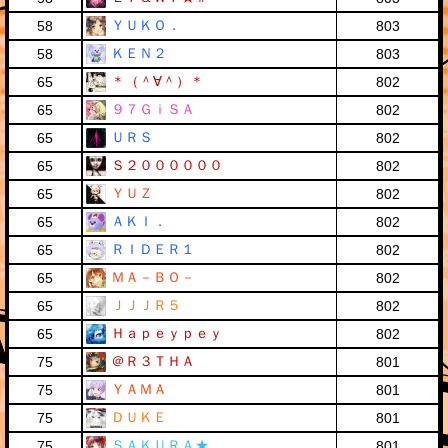
ＹＵＫＯ．
58
803
ＫＥＮ２
58
803
＊（＾∀＾）＊
65
802
９７ＧｉＳＡ
65
802
ＵＲＳ
65
802
Ｓ２００００００
65
802
ＹＵＺ
65
802
ＡＫＩ．
65
802
ＲＩＤＥＲ１
65
802
ＭＡ－ＢＯ－
65
802
ＪＪＪＲ５
65
802
Ｈａｐｅｙｐｅｙ
65
802
＠Ｒ３ＴＨＡ
75
801
ＹＡＭＡ
75
801
ＤＵＫＥ
75
801
ＳＡＫＵＲＡ★
75
801