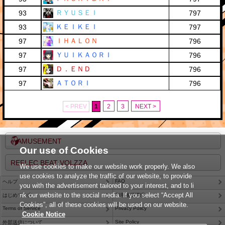
ＲＹＵＳＥＩ
93
797
ＫＥＩＫＥＩ
93
797
ＩＨＡＬＯＮ
97
796
ＹＵＩＫＡＯＲＩ
97
796
Ｄ．ＥＮＤ
97
796
ＡＴＯＲＩ
97
796
< PREV
1
2
3
NEXT >
e-AMUSEMENT
Our use of Cookies
REFLEC BEAT VOLZZA
We use cookies to make our website work properly. We also
use cookies to analyze the traffic of our website, to provide
FAQ
ヘルプ
you with the advertisement tailored to your interest, and to li
nk our website to the social media. If you select “Accept All
はじめての方
利用推奨環境
Cookies”, all of these cookies will be used on our website.
Terms of Service
Privacy Policy
Cookie Notice
Site Policy
外部送信について