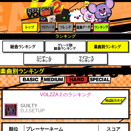
トップ
プロフ
フレン
楽曲デ
ランキ
ランキング
ィール
ド
ータ
ング
楽曲別スコアランキング
BASIC
MEDIUM
HARD
SPECIAL
VOLZZA 2 のランキング
GUILTY
前作までのス
D.J.SETUP
コア
順位
プレーヤーネーム
スコア