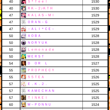
Ｓ＊ｆｅｅｌ
40
1530
ＲＫ－２♪ＫＴＨ
40
1530
ＫＡＬＡＳ－ＭＩ
47
1529
ＯＲＡＮ－Ｇ
47
1529
－ＡＬＩ＊ＣＥ－
47
1529
ＡＯＢＡ
50
1528
ＮＯＲＹＵＫ
50
1528
Ｌｅｍｏｎａｄｅ
50
1528
ＭＥＲＳＴ
50
1528
Ｄ ＯＲ Ｌ
54
1527
ＰＲＯＰＨＥＣＹ
55
1526
５５ＴＥＡ
55
1526
Ｅ．Ｋ．２．
57
1525
ＫＡＭＥＣＨＡＮ
57
1525
ＴＩＮＫＥＩ
57
1525
Ｗ－ＰＯＮＮＵ
60
1524