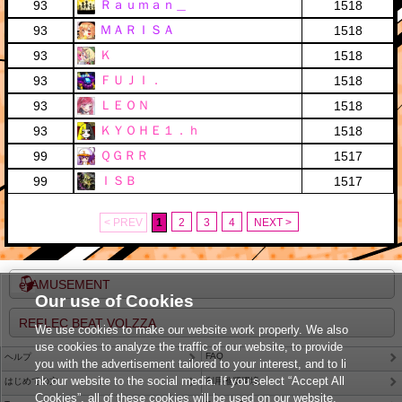
Ｒａｕｍａｎ＿
93
1518
ＭＡＲＩＳＡ
93
1518
Ｋ
93
1518
ＦＵＪＩ．
93
1518
ＬＥＯＮ
93
1518
ＫＹＯＨＥ１．ｈ
93
1518
ＱＧＲＲ
99
1517
ＩＳＢ
99
1517
< PREV
1
2
3
4
NEXT >
e-AMUSEMENT
Our use of Cookies
REFLEC BEAT VOLZZA
We use cookies to make our website work properly. We also
use cookies to analyze the traffic of our website, to provide
FAQ
ヘルプ
you with the advertisement tailored to your interest, and to li
nk our website to the social media. If you select “Accept All
はじめての方
利用推奨環境
Cookies”, all of these cookies will be used on our website.