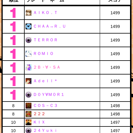
ＡＩＫＯ．Ｔ
1499
ＣＨＡＡ→Ｒ．Ｕ
1499
ＴＥＲＲＯＲ
1499
ＲＯＭＩＯ
1499
２Ｂ・∀・ＳＡ
1499
Ａｄｅｌｌ＊
1499
Ｄ０Ｙ∀Ｍ０Ｒ１
1499
ＣＯＳ－Ｃ３
8
1498
２２２
8
1498
ＫＩＸ
10
1497
２４Ｙｕｋｉ
10
1497