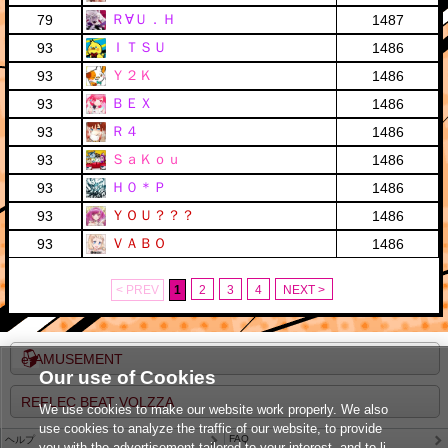
Ｒ∀Ｕ．Ｈ
79
1487
ＩＴＳＵ
93
1486
Ｙ２Ｋ
93
1486
ＢＥＸ
93
1486
Ｒ４
93
1486
ＳａＫｏｕ
93
1486
Ｈ０＊Ｐ
93
1486
ＹＯＵ？？？
93
1486
ＶＡＢＯ
93
1486
< PREV
1
2
3
4
NEXT >
e-AMUSEMENT
Our use of Cookies
REFLEC BEAT VOLZZA
We use cookies to make our website work properly. We also
use cookies to analyze the traffic of our website, to provide
FAQ
ヘルプ
you with the advertisement tailored to your interest, and to li