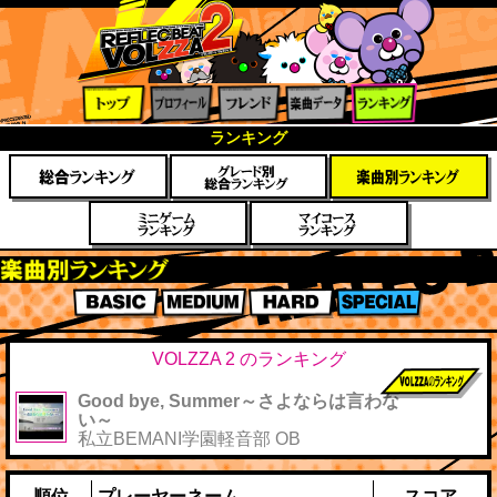
トップ
プロフ
フレン
楽曲デ
ランキ
ランキング
ィール
ド
ータ
ング
楽曲別スコアランキング
BASIC
MEDIUM
HARD
SPECIAL
VOLZZA 2 のランキング
Good bye, Summer～さよならは言わな
前作までのス
い～
コア
私立BEMANI学園軽音部 OB
順位
プレーヤーネーム
スコア