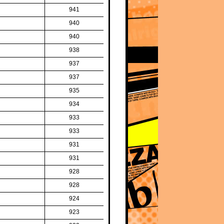
941
940
940
938
937
937
935
934
933
933
931
931
928
928
924
923