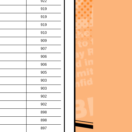
922
919
919
919
910
909
907
906
906
905
903
903
902
902
898
898
897