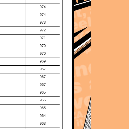
974
974
973
972
971
970
970
969
967
967
967
965
965
965
964
963