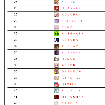
26
Ｙ．ＨＩＫＩ
26
Ｈ．Ａｓａｈｉ
26
ＫＯＵＣＨＡＮ
29
ＩＱ♪ＰＹＥＩＮ
30
ＴＯＭＯ
30
Ｋ４８Ｇ－ＫＥＮ
32
ＫＯＴＣＨＡ
32
ＬＫＲ．ＡＲＫ
34
ｙｕｋｋｕｒｉ↓
35
ＨＯＭＯＳＩ
35
ＡＦＲＯＮ
35
ＤＩＳＮＥＹ★
38
ＫＩＮＮＩＫＵ
39
（★∀★）♪
40
ｃｈｏｕｌｉｅｕ
41
ＨＩＲＯＣＨＡＮ
42
＊ＩＴＯ．＊