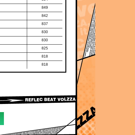
849
842
837
830
830
825
818
818