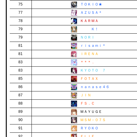
75
ＴＯＫＩＯ★
77
ＡＺＵＳＡ＊
78
ＫＡＲＭＡ
79
Ｋ！
79
ＮＯＲＩ
81
ｒｉｓａｍｉ＊
81
ＩＲＥＮＡ
83
＊＊＊．
83
ＫＹＯＴＯ ７
85
ＦＯＴＡＸ
86
ｎａｎａｓｅ４６
87
ＪＩＮ
88
ＦＳ．Ｃ
89
ＭＡＹＵＧＥ
90
ＭＳＭ－０７Ｓ
91
ＲＹＯＫＯ
92
ＥＬＩＥ