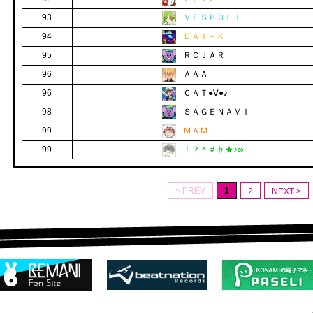
93
ＶＥＳＰＯＬＩ
94
ＤＡＩ－Ｋ
95
ＲＣＪＡＲ
96
ＡＡＡ
96
ＣＡＴ●∀●♪
98
ＳＡＧＥＮＡＭＩ
99
ＭＡＭ
99
！？＊＃♭★♪∞
< PREV
1
2
NEXT >