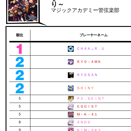
り～
マジックアカデミー管弦楽部
順位
プレーヤーネーム
ＣＨＡＡ→Ｒ．Ｕ
ＲＹＯ－ＡＭＫ
ＲＹＯＳＡＮ
ＳＨＩＮＹ
5
ＰＸ．ＳＥＩＮＴ
5
ＥＧＯＩＳＴ
5
Ｍ－Ｋ・４１
8
ＡＮＤＯ
9
ＫＩＭ－ＳＫＹ