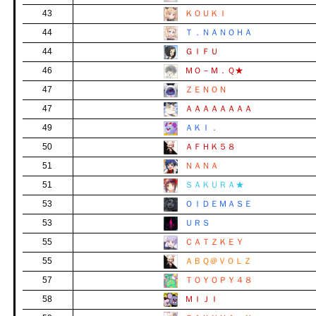
43
ＫＯＵＫＩ
44
Ｔ．ＮＡＮＯＨＡ
44
ＧＩＦＵ
46
ＭＯ－Ｍ．Ｑ★
47
ＺＥＮＯＮ
47
ＡＡＡＡＡＡＡＡ
49
ＡＫＩ．
50
ＡＦＨＫ５８
51
ＮＡＮＡ
51
ＳＡＫＵＲＡ★
53
ＯＩＤＥＭＡＳＥ
53
ＵＲＳ
55
ＣＡＴＺＫＥＹ
55
ＡＢＱ＠ＶＯＬＺ
57
ＴＯＹＯＰＹ４８
58
ＭＩＪＩ