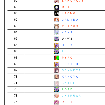
59
ＳＡＫＵＹＡ．Ｙ
60
ＭＥＴ
60
＊ＴＯＭＯ＊
60
ＣＡＭＩＮＯ
63
ＶＣＴ＊３９
64
ＫＥＮ２
65
Ｕ４Ｗ８
66
ＨＯＬＹ
66
ＬＵ
68
ＰＹＲＯ．
69
ＪＥＮＩＴＨ
69
ＢＥＮＮＥＴＴ
71
ＫＡＮＯＹＡ
71
ＫＮＩＦＥ
73
ＬＯＰＥ
73
ＣＨＩＫＵＷＡ
75
ＲＵＲＩ