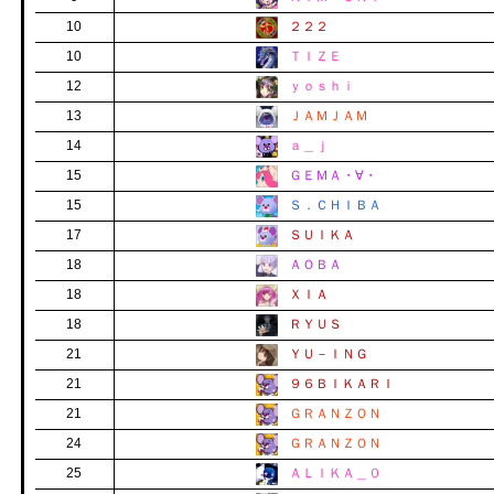
10
２２２
10
ＴＩＺＥ
12
ｙｏｓｈｉ
13
ＪＡＭＪＡＭ
14
ａ＿ｊ
15
ＧＥＭＡ・∀・
15
Ｓ．ＣＨＩＢＡ
17
ＳＵＩＫＡ
18
ＡＯＢＡ
18
ＸＩＡ
18
ＲＹＵＳ
21
ＹＵ－ＩＮＧ
21
９６ＢＩＫＡＲＩ
21
ＧＲＡＮＺＯＮ
24
ＧＲＡＮＺＯＮ
25
ＡＬＩＫＡ＿０