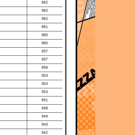
962
962
962
961
960
960
957
957
956
953
953
953
951
948
944
943
942