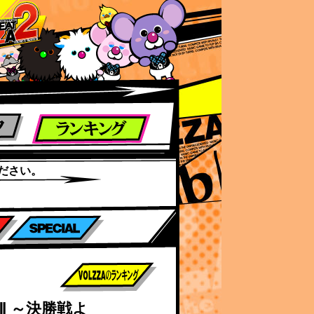
ださい。
前作までのスコア
Y Ⅷ ～決勝戦よ