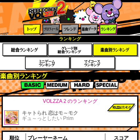
トップ
プロフ
フレン
楽曲デ
ランキ
ランキング
ィール
ド
ータ
ング
楽曲別スコアランキング
BASIC
MEDIUM
HARD
SPECIAL
VOLZZA 2 のランキング
キャトられ 恋はモ～モク
前作までのス
ギュ～っとしたい Prim
コア
順位
プレーヤーネーム
スコア