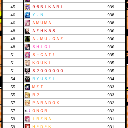
９６ＢＩＫＡＲＩ
45
939
Ｙ．Ｎ
46
938
ＡＭＵＭＡ
46
938
ＡＦＨＫ５８
48
936
Ａ．ＭＵ．ＧＡＥ
48
936
ＳＨＩＧＩ
48
936
Ｓ－ＣＡＴ！
51
935
ＫＯＵＫＩ
51
935
Ｓ２００００００
51
935
ＲＹＵＳＥＩ
54
934
ＭＥＴ
55
933
Ｒ２
55
933
ＰＡＲＡＤＯＸ
57
932
ＯＮＧＲ
57
932
ＩＲＥＮＡ
59
931
Ｈ＊Ｄ＊Ｋ
59
931