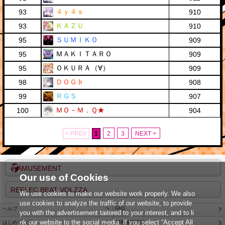
４ｙ４ｓ
93
910
ＫＡＺＵ
93
910
ＳＵＭＩＫＯ
95
909
ＭＡＫＩＴＡＲＯ
95
909
ＯＫＵＲＡ（∀）
95
909
ＤＯＧ♭
98
908
ＲＧＳ
99
907
ＭＯ－Ｍ．Ｑ★
100
904
< PREV
1
2
3
NEXT >
e-AMUSEMENT
Our use of Cookies
REFLEC BEAT VOLZZA
We use cookies to make our website work properly. We also
use cookies to analyze the traffic of our website, to provide
FAQ
ヘルプ
you with the advertisement tailored to your interest, and to li
nk our website to the social media. If you select “Accept All
はじめての方
利用推奨環境