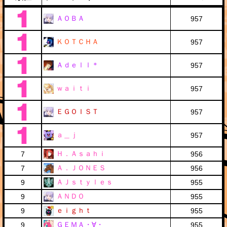
ＡＯＢＡ
957
ＫＯＴＣＨＡ
957
Ａｄｅｌｌ＊
957
ｗａｉｔｉ
957
ＥＧＯＩＳＴ
957
ａ＿ｊ
957
Ｈ．Ａｓａｈｉ
7
956
Ａ．ＪＯＮＥＳ
7
956
ＡＪｓｔｙｌｅｓ
9
955
ＡＮＤＯ
9
955
ｅｉｇｈｔ
9
955
ＧＥＭＡ・∀・
9
955