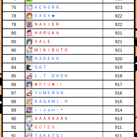
ＫＥＮ０６６
75
923
ＥＡＳＹ★
78
922
ＮＡＶＩＥＲ
78
922
ＨＡＲＵＫＡ
80
921
ＶＡＬＥ
80
921
ＭＩＫＩＢＵＴＯ
80
921
ＮＡＤＥＫＯ
83
920
ＧＧＴ
84
919
Ｌ．Ｔ ＤＡＳＨ
85
918
★ＲＹＵ★！♪
86
917
ＹＵＭＥ＠ＡＮ
87
916
ＫＡＧＡＭＩ．Ｈ
88
915
ｒｉｓａｍｉ＊
89
914
ＡＡＡＡＡＡＡＡ
90
913
ＢＯＴＥＮ
91
911
ＴＡＫＡＴＳＩ
91
911