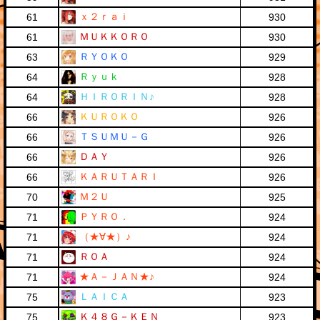
ｘ２ｒａｉ
61
930
ＭＵＫＫＯＲＯ
61
930
ＲＹＯＫＯ
63
929
Ｒｙｕｋ
64
928
ＨＩＲＯＲＩＮ♪
64
928
ＫＵＲＯＫＯ
66
926
ＴＳＵＭＵ－Ｇ
66
926
ＤＡＹ
66
926
ＫＡＲＵＴＡＲＩ
66
926
Ｍ２Ｕ
70
925
ＰＹＲＯ．
71
924
（★∀★）♪
71
924
ＲＯＡ
71
924
★Ａ－ＪＡＮ★♪
71
924
ＬＡＩＣＡ
75
923
Ｋ４８Ｇ－ＫＥＮ
75
923