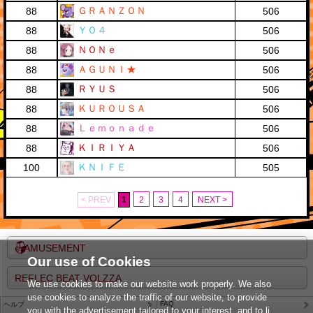
ＧＲＡＮＺＯＮ
88
506
ＹＯ４
88
506
ＮＯＮｅ
88
506
ＡＧＵＮＩ★
88
506
ＲＹＵＳ
88
506
ＫＵＲＯＵＳＡ
88
506
Ｌｅｍｏｎａｄｅ
88
506
ＫＩＲＩＹＡ
88
506
ＫＮＩＦＥ
100
505
< PREV
1
2
3
4
NEXT >
e-AMUSEMENT
Our use of Cookies
REFLEC BEAT VOLZZA
We use cookies to make our website work properly. We also
use cookies to analyze the traffic of our website, to provide
FAQ
ヘルプ
you with the advertisement tailored to your interest, and to li