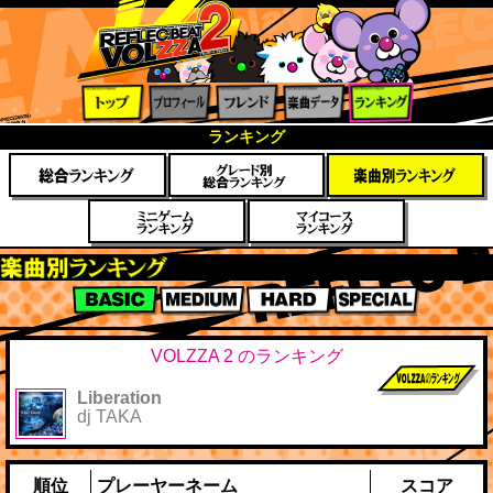
トップ
プロフ
フレン
楽曲デ
ランキ
ランキング
ィール
ド
ータ
ング
楽曲別スコアランキング
BASIC
MEDIUM
HARD
SPECIAL
VOLZZA 2 のランキング
Liberation
前作までのス
dj TAKA
コア
順位
プレーヤーネーム
スコア