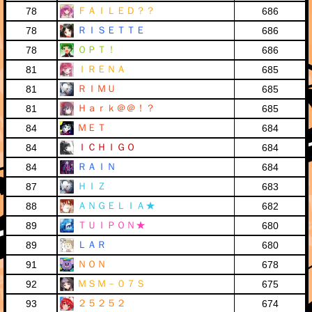
ＦＡＩＬＥＤ？？
78
686
ＲＩＳＥＴＴＥ
78
686
ＯＰＴ！
78
686
ＩＲＥＮＡ
81
685
ＲＩＭＵ
81
685
Ｈａｒｋ＠＠！？
81
685
ＭＥＴ
84
684
ＩＣＨＩＧＯ
84
684
ＲＡＩＮ
84
684
ＨＩＺ
87
683
ＡＮＧＥＬＩＡ★
88
682
ＴＵＩＰＯＮ★
89
680
ＬＡＲ
89
680
ＮＯＮ
91
678
ＭＳＭ－０７Ｓ
92
675
２５２５２
93
674