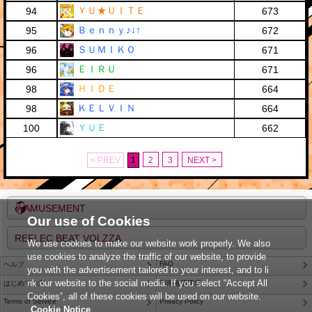
ＹＵ★ＵＩＴＥ
94
673
Ｂｅｎｎｙ♪↓↑
95
672
ＳＵＭＩＫＯ
96
671
ＥＩＲＵ
96
671
ＨＩＤＥ
98
664
ＫＥＬＶＩＮ
98
664
ＹＵＥ
100
662
< PREV
1
2
3
NEXT >
e-AMUSEMENT
Our use of Cookies
REFLEC BEAT VOLZZA
We use cookies to make our website work properly. We also
use cookies to analyze the traffic of our website, to provide
FAQ
ヘルプ
you with the advertisement tailored to your interest, and to li
nk our website to the social media. If you select “Accept All
はじめての方
利用推奨環境
Cookies”, all of these cookies will be used on our website.
Terms of Service
Privacy Policy
Cookie Notice