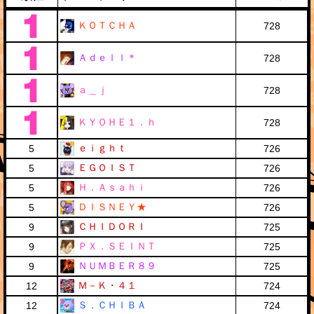
ＫＯＴＣＨＡ
728
Ａｄｅｌｌ＊
728
ａ＿ｊ
728
ＫＹＯＨＥ１．ｈ
728
ｅｉｇｈｔ
5
726
ＥＧＯＩＳＴ
5
726
Ｈ．Ａｓａｈｉ
5
726
ＤＩＳＮＥＹ★
5
726
ＣＨＩＤＯＲＩ
9
725
ＰＸ．ＳＥＩＮＴ
9
725
ＮＵＭＢＥＲ８９
9
725
Ｍ－Ｋ・４１
12
724
Ｓ．ＣＨＩＢＡ
12
724