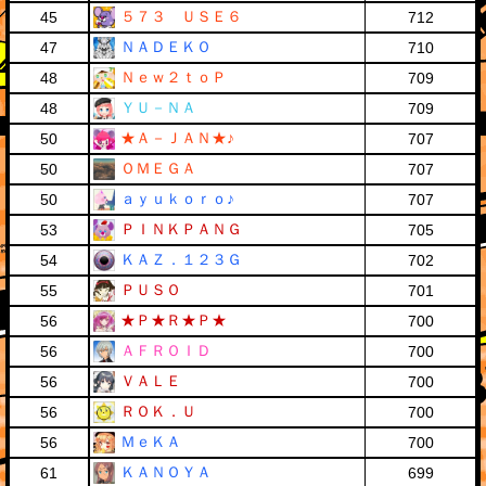
５７３ ＵＳＥ６
45
712
ＮＡＤＥＫＯ
47
710
Ｎｅｗ２ｔｏＰ
48
709
ＹＵ－ＮＡ
48
709
★Ａ－ＪＡＮ★♪
50
707
ＯＭＥＧＡ
50
707
ａｙｕｋｏｒｏ♪
50
707
ＰＩＮＫＰＡＮＧ
53
705
ＫＡＺ．１２３Ｇ
54
702
ＰＵＳＯ
55
701
★Ｐ★Ｒ★Ｐ★
56
700
ＡＦＲＯＩＤ
56
700
ＶＡＬＥ
56
700
ＲＯＫ．Ｕ
56
700
ＭｅＫＡ
56
700
ＫＡＮＯＹＡ
61
699