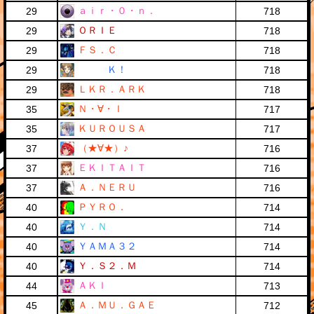
ａｉｒ・０・ｎ．
29
718
ＯＲＩＥ
29
718
ＦＳ．Ｃ
29
718
Ｋ！
29
718
ＬＫＲ．ＡＲＫ
29
718
Ｎ・∀・Ｉ
35
717
ＫＵＲＯＵＳＡ
35
717
（★∀★）♪
37
716
ＥＫＩＴＡＩＴ
37
716
Ａ．ＮＥＲＵ
37
716
ＰＹＲＯ．
40
714
Ｙ．Ｎ
40
714
ＹＡＭＡ３２
40
714
Ｙ．Ｓ２．Ｍ
40
714
ＡＫＩ
44
713
Ａ．ＭＵ．ＧＡＥ
45
712