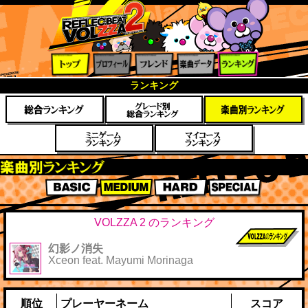
トップ
プロフ
フレン
楽曲デ
ランキ
ランキング
ィール
ド
ータ
ング
楽曲別スコアランキング
BASIC
MEDIUM
HARD
SPECIAL
VOLZZA 2 のランキング
幻影ノ消失
前作までのス
Xceon feat. Mayumi Morinaga
コア
順位
プレーヤーネーム
スコア