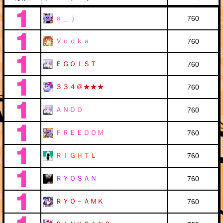
ａ＿ｊ
760
Ｖｏｄｋａ
760
ＥＧＯＩＳＴ
760
３３４＠★★★
760
ＡＮＤＯ
760
ＦＲＥＥＤＯＭ
760
ＲＩＧＨＴＬ
760
ＲＹＯＳＡＮ
760
ＲＹＯ－ＡＭＫ
760