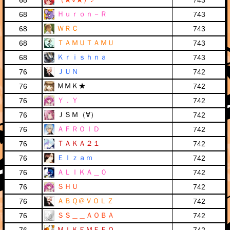
68
743
Ｈｕｒｏｎ－Ｒ
68
743
ＷＲＣ
68
743
ＴＡＭＵＴＡＭＵ
68
743
Ｋｒｉｓｈｎａ
68
743
ＪＵＮ
76
742
ＭＭＫ★
76
742
Ｙ．Ｙ
76
742
ＪＳＭ（∀）
76
742
ＡＦＲＯＩＤ
76
742
ＴＡＫＡ２１
76
742
Ｅｌｚａｍ
76
742
ＡＬＩＫＡ＿０
76
742
ＳＨＵ
76
742
ＡＢＱ＠ＶＯＬＺ
76
742
ＳＳ＿＿ＡＯＢＡ
76
742
ＭＩＫＥＭＥＥＯ