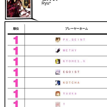
Ryu*
順位
プレーヤーネーム
ＰＸ．ＳＥＩＮＴ
ＭＥＴＨＹ
ＫＹＯＨＥ１．ｈ
ＥＧＯＩＳＴ
ＫＯＴＣＨＡ
Ｖｏｄｋａ
Ｔ