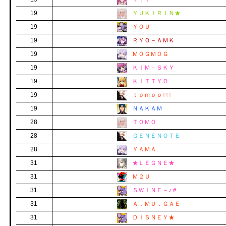
19
ＹＵＫＩＲＩＮ★
19
ＹＯＵ
19
ＲＹＯ－ＡＭＫ
19
ＭＯＧＭＯＧ
19
ＫＩＭ－ＳＫＹ
19
ＫＩＴＴＹＯ
19
ｔｏｍｏｏ↑↑↑
19
ＮＡＫＡＭ
28
ＴＯＭＯ
28
ＧＥＮＥＮＯＴＥ
28
ＹＡＭＡ
31
★ＬＥＧＮＥ★
31
Ｍ２Ｕ
31
ＳＷＩＮＥ－♪＃
31
Ａ．ＭＵ．ＧＡＥ
31
ＤＩＳＮＥＹ★