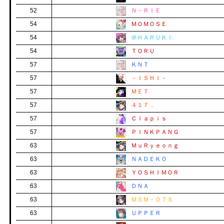
52
Ｎ－ＲＩＥ
54
ＭＯＭＯＳＥ
54
＠ＨＡＲＵＫＩ
54
ＴＯＲＵ
57
ＫＮＴ
57
－ＩＳＨＩ－
57
ＭＥＴ
57
４１７．
57
Ｃｌａｐｉｓ
57
ＰＩＮＫＰＡＮＧ
63
ＭｕＲｙｅｏｎｇ
63
ＮＡＤＥＫＯ
63
ＹＯＳＨＩＭＯＲ
63
ＤＮＡ
63
ＭＳＭ－０７Ｓ
63
ＵＰＰＥＲ