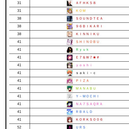
31
ＡＦＨＫ５８
31
ＫＯＭ
38
ＳＯＵＮＤＴＥＡ
38
９６ＢＩＫＡＲＩ
38
ＫＩＮＮＩＫＵ
41
ＳＨＩＮＯＢＵ
41
Ｒｙｕｋ
41
Ｅ７＆Ｗ７★＃
41
ｙｏｓｈｉ
41
ｓａｋｉ－ｃ
41
ＰＩＺＡ
41
ＭＡＮＡＢＵ
41
Ｙ－ＭＯＣＨＩ
41
ＮＡ７ＳＡＱＲＡ
41
ＲＢＡＬＤ
41
ＫＯＲＫＳ００６
52
ＵＲＳ