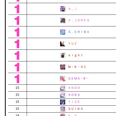
ａ＿ｊ
Ａ．ＪＯＮＥＳ
Ｓ．ＣＨＩＢＡ
ＹＵＺ
ｅｉｇｈｔ
Ｍ－Ｋ・４１
ＧＥＭＡ・∀・
15
ＡＮＤＯ
15
ＡＯＢＡ
15
ＴＩＺＥ
15
ＳＵＩＫＡ
19
Ｙ．Ｙ