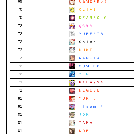
69
Ｕ＆ＭＥ★Ｒ♭！
70
ＯＬＩＶＥ
70
ＤＥＡＲＢＯＬＧ
72
ＱＧＲＲ
72
ＭＵＢＥ＊７６
72
Ｃｈｉｎｏ
72
ＤＵＫＥ
72
ＫＡＮＯＹＡ
72
ＳＵＭＩＫＯ
72
Ｙ．Ｎ
72
Ｒ１ＬＡ９ＭＡ
72
ＮＥＧＵＳＥ
81
ＹＵＫＩ．
81
ｒｉｓａｍｉ＊
81
ＪＤＫ
81
ＴＡＫＡ
81
ＮＯＢ