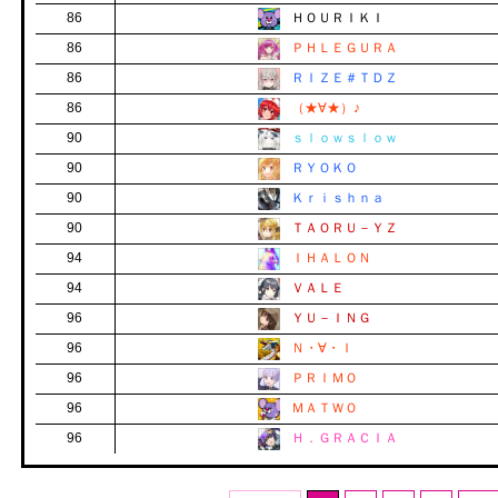
86
ＨＯＵＲＩＫＩ
86
ＰＨＬＥＧＵＲＡ
86
ＲＩＺＥ＃ＴＤＺ
86
（★∀★）♪
90
ｓｌｏｗｓｌｏｗ
90
ＲＹＯＫＯ
90
Ｋｒｉｓｈｎａ
90
ＴＡＯＲＵ－ＹＺ
94
ＩＨＡＬＯＮ
94
ＶＡＬＥ
96
ＹＵ－ＩＮＧ
96
Ｎ・∀・Ｉ
96
ＰＲＩＭＯ
96
ＭＡＴＷＯ
96
Ｈ．ＧＲＡＣＩＡ