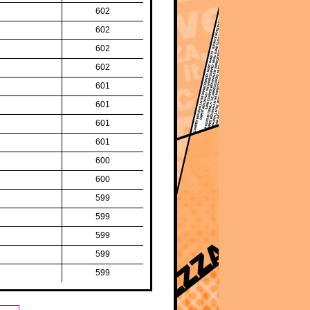
602
602
602
602
601
601
601
601
600
600
599
599
599
599
599