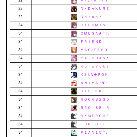
22
Ｍ・∀・Ｒ＊ＰＹ
22
Ｎ・ＤＡＫＵＲＥ
22
Ｎｏｔａｎ＊
34
ＨＩＦＵＭＩＮ
34
ＯＭＥＧＡ★ＴＫ
34
ＦＲＩＥＮＤ
34
ＭＡ０♪ＴＡＳＯ
34
＊Ａ－ＣＨＡＮ＊
34
ＫｕｒｏＹｕｋｉ
34
ＫＩＬ∀★ＰＯＮ
34
ＡＮＩＭＡ・∀・
34
ＲＩＳ．ＫＫ
34
ＲＯＣＫＳ２３５
34
９ＲＯ－ＳＥ．Ｒ
34
Ｂ＊ＭＥＲＣＨＥ
34
ＴＵＮ・Ｏ・♪
34
Ｐ１ＡＮ１５Ｔ♪