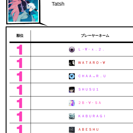
Tatsh
順位
プレーヤーネーム
Ｌ・∀・ｘ．２．
ＷＡＴＡＲＯ－∀
ＣＨＡＡ→Ｒ．Ｕ
ＳＨＵＳＵ１
２Ｂ・∀・ＳＡ
ＫＡＢＵＲＡＧＩ
ＡＢＥＳＨＵ