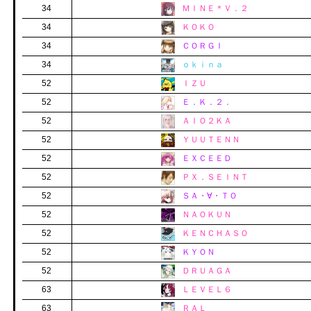
34
ＭＩＮＥ＊Ｖ．２
34
ＫＯＫＯ
34
ＣＯＲＧＩ
34
ｏｋｉｎａ
52
ＩＺＵ
52
Ｅ．Ｋ．２．
52
ＡＩＯ２ＫＡ
52
ＹＵＵＴＥＮＮ
52
ＥＸＣＥＥＤ
52
ＰＸ．ＳＥＩＮＴ
52
ＳＡ・∀・ＴＯ
52
ＮＡＯＫＵＮ
52
ＫＥＮＣＨＡＳＯ
52
ＫＹＯＮ
52
ＤＲＵＡＧＡ
63
ＬＥＶＥＬ６
63
ＲＡＬ