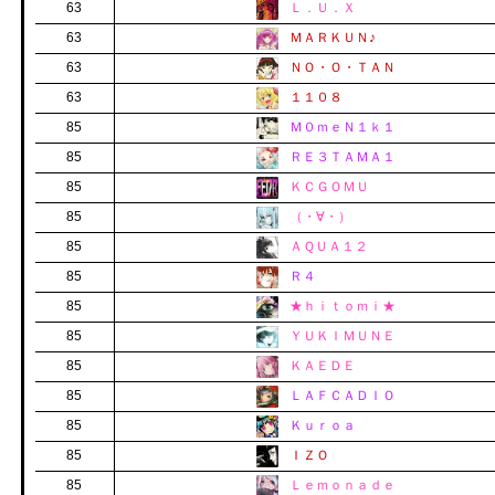
63
Ｌ．Ｕ．Ｘ
63
ＭＡＲＫＵＮ♪
63
ＮＯ・Ｏ・ＴＡＮ
63
１１０８
85
Ｍ０ｍｅＮ１ｋ１
85
ＲＥ３ＴＡＭＡ１
85
ＫＣＧＯＭＵ
85
（・∀・）
85
ＡＱＵＡ１２
85
Ｒ４
85
★ｈｉｔｏｍｉ★
85
ＹＵＫＩＭＵＮＥ
85
ＫＡＥＤＥ
85
ＬＡＦＣＡＤＩＯ
85
Ｋｕｒｏａ
85
ＩＺＯ
85
Ｌｅｍｏｎａｄｅ