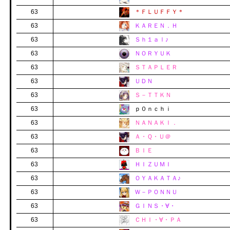
63
＊ＦＬＵＦＦＹ＊
63
ＫＡＲＥＮ．Ｈ
63
Ｓｈ１ａｌ♪
63
ＮＯＲＹＵＫ
63
ＳＴＡＰＬＥＲ
63
ＵＤＮ
63
Ｓ－ＴＴＫＮ
63
ｐ０ｎｃｈｉ
63
ＮＡＮＡＫＩ．
63
Ａ・Ｑ・Ｕ＠
63
ＢＩＥ
63
ＨＩＺＵＭＩ
63
ＯＹＡＫＡＴＡ♪
63
Ｗ－ＰＯＮＮＵ
63
ＧＩＮＳ・∀・
63
ＣＨＩ・∀・ＰＡ