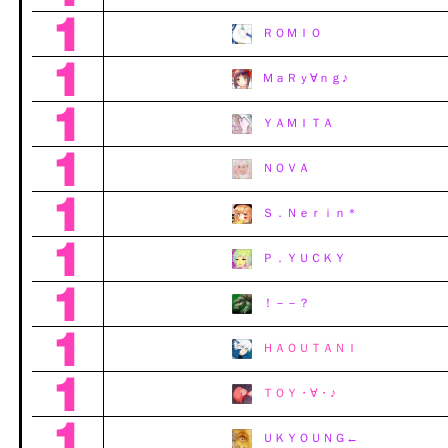
ＲＯＭＩＯ
ＭａＲｙ∀ｎｇ♪
ＹＡＭＩＴＡ
ＮＯＶＡ
Ｓ．Ｎｅｒｉｎ＊
Ｐ．ＹＵＣＫＹ
！－－？
ＨＡＯＵＴＡＮＩ
ＴＯＹ・∀・♪
ＵＫＹＯＵＮＧ←