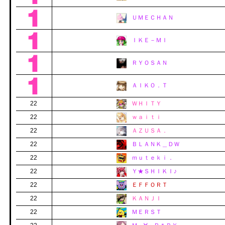
ＵＭＥＣＨＡＮ
ＩＫＥ－ＭＩ
ＲＹＯＳＡＮ
ＡＩＫＯ．Ｔ
22
ＷＨＩＴＹ
22
ｗａｉｔｉ
22
ＡＺＵＳＡ．
22
ＢＬＡＮＫ＿ＤＷ
22
ｍｕｔｅｋｉ．
22
Ｙ★ＳＨＩＫＩ♪
22
ＥＦＦＯＲＴ
22
ＫＡＮＪＩ
22
ＭＥＲＳＴ