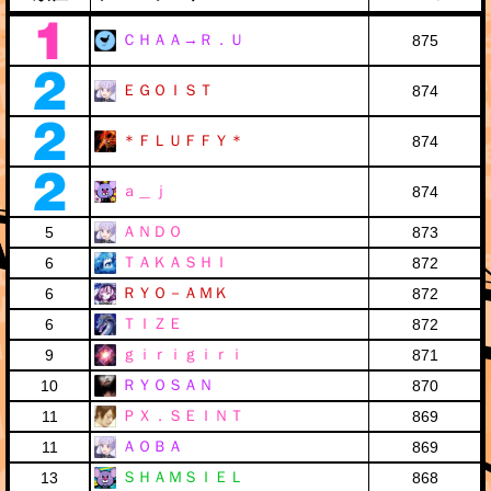
ＣＨＡＡ→Ｒ．Ｕ
875
ＥＧＯＩＳＴ
874
＊ＦＬＵＦＦＹ＊
874
ａ＿ｊ
874
ＡＮＤＯ
5
873
ＴＡＫＡＳＨＩ
6
872
ＲＹＯ－ＡＭＫ
6
872
ＴＩＺＥ
6
872
ｇｉｒｉｇｉｒｉ
9
871
ＲＹＯＳＡＮ
10
870
ＰＸ．ＳＥＩＮＴ
11
869
ＡＯＢＡ
11
869
ＳＨＡＭＳＩＥＬ
13
868