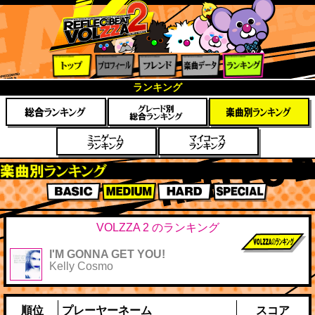
トップ
プロフ
フレン
楽曲デ
ランキ
ランキング
ィール
ド
ータ
ング
楽曲別スコアランキング
BASIC
MEDIUM
HARD
SPECIAL
VOLZZA 2 のランキング
I'M GONNA GET YOU!
前作までのス
Kelly Cosmo
コア
順位
プレーヤーネーム
スコア