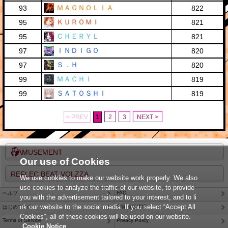
ＭＡＧＮＯＬＩＡ
93
822
ＫＵＲＯＭＩ
95
821
ＣＨＥＲＹＬ
95
821
ＩＮＤＩＧＯ
97
820
Ｓ．Ｈ
97
820
ＭＡＣＨＩ
99
819
ＳＡＴＯＳＨＩ
99
819
< PREV
1
2
3
NEXT >
e-AMUSEMENT
Our use of Cookies
REFLEC BEAT VOLZZA
We use cookies to make our website work properly. We also
use cookies to analyze the traffic of our website, to provide
FAQ
ヘルプ
you with the advertisement tailored to your interest, and to li
nk our website to the social media. If you select “Accept All
はじめての方
利用推奨環境
Cookies”, all of these cookies will be used on our website.
Terms of Service
Privacy Policy
Cookie Notice