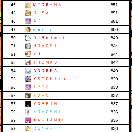
ＭＴＤＲ－ＨＳ
46
851
Ｏ－ＳＡ
46
851
ＡＫＩ．
46
851
ｍａｒｉｎ
49
850
ＤＪＲｅｉｍｅｉ
50
849
ＨＯＭＯＳＩ
51
844
ＹＵＵ
51
844
ＴＨＯＭＡＳ
53
842
ＡＮＤＲＥＡＬ
54
840
ＹＳＣＣＨｉｒｏ
55
839
１２３Ｑ
56
838
ＴＯＭＯ
57
837
ＹＯＰＰＩＮ
57
837
ＫＯＭＯＳＨＩ
59
836
★Ａ－ＪＡＮ★♪
59
836
ＲＥＮＡ－Ｐ＊
59
836