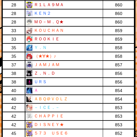
Ｒ１ＬＡ９ＭＡ
28
860
ＫＥＮ２
28
860
ＭＯ－Ｍ．Ｑ★
28
860
ＫＯＵＣＨＡＮ
33
859
ＲＯＯＫＩＥ
33
859
Ｙ．Ｎ
35
858
（★∀★）♪
35
858
ＪＡＭＪＡＭ
37
857
Ｚ．Ｎ．Ｄ
38
856
ＵＲＳ
38
856
Ａ
40
854
ＡＢＱ＠ＶＯＬＺ
40
854
－ＩＣＥ．－
42
853
ＣＨＡＰＰＩＥ
42
853
ＤＩＳＮＥＹ★
42
853
５７３ ＵＳＥ６
45
852