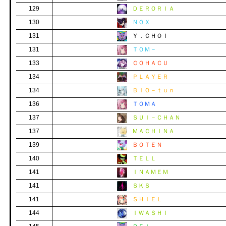
129
ＤＥＲＯＲＩＡ
130
ＮＯＸ
131
Ｙ．ＣＨＯＩ
131
ＴＯＭ－
133
ＣＯＨＡＣＵ
134
ＰＬＡＹＥＲ
134
ＢＩＯ－ｔｕｎ
136
ＴＯＭＡ
137
ＳＵＩ－ＣＨＡＮ
137
ＭＡＣＨＩＮＡ
139
ＢＯＴＥＮ
140
ＴＥＬＬ
141
ＩＮＡＭＥＭ
141
ＳＫＳ
141
ＳＨＩＥＬ
144
ＩＷＡＳＨＩ