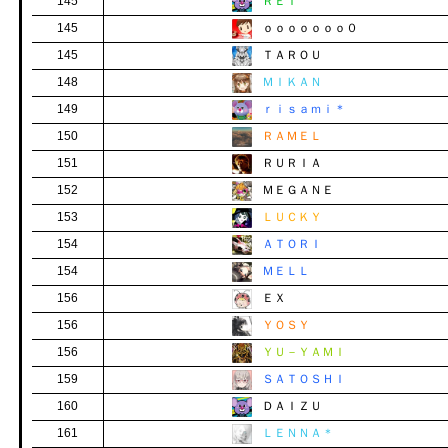
145
ＲＥＩ
145
ｏｏｏｏｏｏｏ０
145
ＴＡＲＯＵ
148
ＭＩＫＡＮ
149
ｒｉｓａｍｉ＊
150
ＲＡＭＥＬ
151
ＲＵＲＩＡ
152
ＭＥＧＡＮＥ
153
ＬＵＣＫＹ
154
ＡＴＯＲＩ
154
ＭＥＬＬ
156
ＥＸ
156
ＹＯＳＹ
156
ＹＵ－ＹＡＭＩ
159
ＳＡＴＯＳＨＩ
160
ＤＡＩＺＵ
161
ＬＥＮＮＡ＊