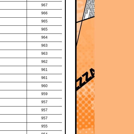
967
966
965
965
964
963
963
962
961
961
960
959
957
957
957
955