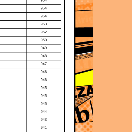
954
954
954
953
952
950
949
948
947
946
946
945
945
945
944
943
941