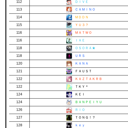
112
ＤＩＶＥ
113
ＣＡＭＩＮＯ
114
ＭＤＤＮ
115
ＹＵ３？
116
ＭＡＴＷＯ
116
ＩＡＥ
118
ＯＳＯＲＡ★
118
ＵＲＳ
120
ＫＡＮＡ
121
ＦＡＵＳＴ
122
ＫＡＺＴＡＫＲＢ
122
ＴＫＹ＊
124
ＫＥＩ
124
ＢＡＮＰＥＩＹＵ
126
ＲＩＯ
127
ＴＯＮＧ！？
128
ｋｅｙ