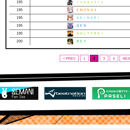
195
ｉｎｓａｎ１ｔｙ
195
ＥＭＯＮＧＡ
195
ＡＫＩＮＯＲＩ
195
ＧＥＮ
195
ＳＯＬＴＹＲＥＩ
200
ＲＥＹ
2
< PREV
1
3
4
NEX