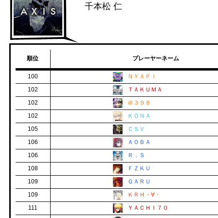
千本松 仁
順位
プレーヤーネーム
100
ＮＹＡＰＩ
102
ＴＡＫＵＭＡ
102
＠３９８
102
ＫＯＮＡ
105
ＣＳＶ
106
ＡＯＢＡ
106
Ｒ．Ｓ
108
ＦＺＫＵ
109
ＧＡＲＵ
109
ＫＲＨ・∀・
111
ＹＡＣＨＩ７０