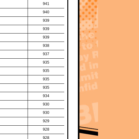
941
940
939
939
939
938
937
935
935
935
935
934
930
930
929
928
928