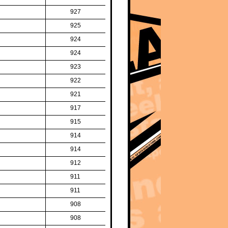
927
925
924
924
923
922
921
917
915
914
914
912
911
911
908
908