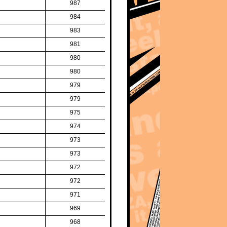
987
984
983
981
980
980
979
979
975
974
973
973
972
972
971
969
968