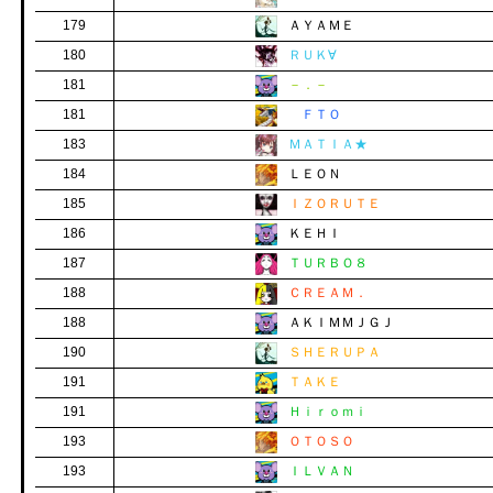
179
ＡＹＡＭＥ
180
ＲＵＫ∀
181
－．－
181
ＦＴＯ
183
ＭＡＴＩＡ★
184
ＬＥＯＮ
185
ＩＺＯＲＵＴＥ
186
ＫＥＨＩ
187
ＴＵＲＢＯ８
188
ＣＲＥＡＭ．
188
ＡＫＩＭＭＪＧＪ
190
ＳＨＥＲＵＰＡ
191
ＴＡＫＥ
191
Ｈｉｒｏｍｉ
193
ＯＴＯＳＯ
193
ＩＬＶＡＮ