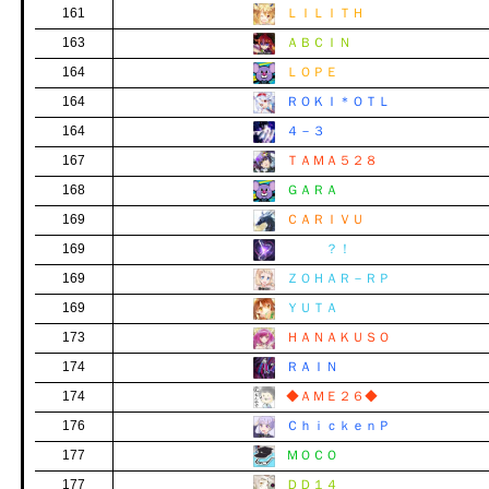
161
ＬＩＬＩＴＨ
163
ＡＢＣＩＮ
164
ＬＯＰＥ
164
ＲＯＫＩ＊ＯＴＬ
164
４－３
167
ＴＡＭＡ５２８
168
ＧＡＲＡ
169
ＣＡＲＩＶＵ
169
？！
169
ＺＯＨＡＲ－ＲＰ
169
ＹＵＴＡ
173
ＨＡＮＡＫＵＳＯ
174
ＲＡＩＮ
174
◆ＡＭＥ２６◆
176
ＣｈｉｃｋｅｎＰ
177
ＭＯＣＯ
177
ＤＤ１４