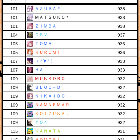
ＡＺＵＳＡ＊
101
938
ＭＡＴＳＵＫＯ＊
101
938
ＺＩＭＢＡ
101
938
ＣＳＶ
104
937
ＴＯＭＡ
105
936
ＫＵＲＯＭＩ
105
936
（＾∀＾）
107
933
ＨＡＬ
107
933
ＭＵＫＫＯＲＯ
109
932
ＢＬＯＯ－Ｄ
109
932
ＮＩＫＡＩＤＯ
109
932
ＮＡＭＮＥＭＡＲ
109
932
ＫＯＩＺＵＫＡ．
109
932
ＹＯ４
109
932
ＫＡＮＡＴＡ
115
931
ＨＯＭＯＳＩ