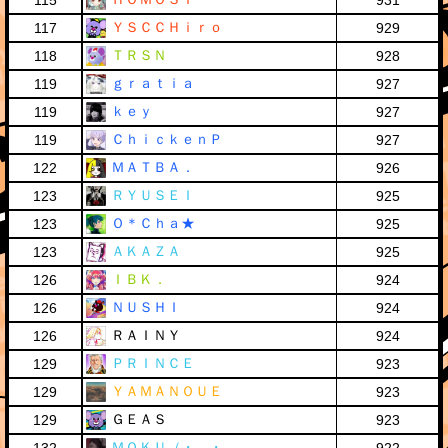
115
931
ＹＳＣＣＨｉｒｏ
117
929
ＴＲＳＮ
118
928
ｇｒａｔｉａ
119
927
ｋｅｙ
119
927
ＣｈｉｃｋｅｎＰ
119
927
ＭＡＴＢＡ．
122
926
ＲＹＵＳＥＩ
123
925
Ｏ＊Ｃｈａ★
123
925
ＡＫＡＺＡ
123
925
ＩＢＫ．
126
924
ＮＵＳＨＩ
126
924
ＲＡＩＮＹ
126
924
ＰＲＩＮＣＥ
129
923
ＹＡＭＡＮＯＵＥ
129
923
ＧＥＡＳ
129
923
ＭＯＫＵ（・＿・