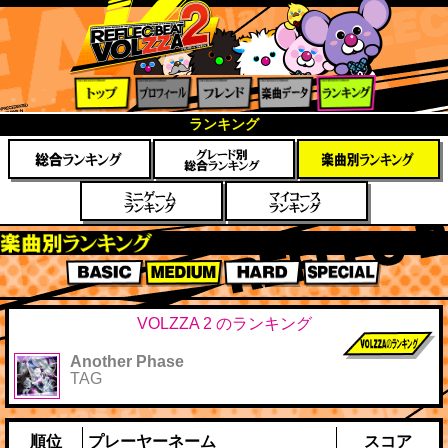
トップ
プロフ
フレン
楽曲デ
ランキ
ランキング
ィール
ド
ータ
ング
楽曲別スコアランキング
BASIC
MEDIUM
HARD
SPECIAL
VOLZZA 2 のランキング
Another Phase
前作までのス
TAG
コア
順位
プレーヤーネーム
スコア