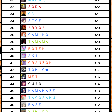
132
922
ＳＯＤＡ
132
922
ＱＡＩ
134
921
ＳＴＧＦ
134
921
＊ＲＹＯ＊
136
920
ＣＡＭＩＮＯ
136
920
ＴＡＭＡＭＡ
136
920
ＢＯＴＥＮ
136
920
ＡＫＩ．
140
919
ＧＲＡＮＺＯＮ
141
918
ＴＯＫＩＯ★
142
917
ＭＥＴ
143
916
ＧＵ！３
144
914
ＨＡＭＡＫＡＺＥ
145
913
ＴＡＧＯＳＡＫＵ
146
912
ＢＡＳＥ
146
912
ＹＵＫＩＰＯ