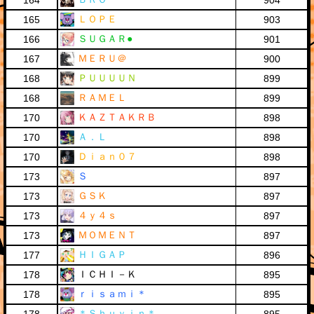
164
904
ＬＯＰＥ
165
903
ＳＵＧＡＲ●
166
901
ＭＥＲＵ＠
167
900
ＰＵＵＵＵＮ
168
899
ＲＡＭＥＬ
168
899
ＫＡＺＴＡＫＲＢ
170
898
Ａ．Ｌ
170
898
Ｄｉａｎ０７
170
898
Ｓ
173
897
ＧＳＫ
173
897
４ｙ４ｓ
173
897
ＭＯＭＥＮＴ
173
897
ＨＩＧＡＰ
177
896
ＩＣＨＩ－Ｋ
178
895
ｒｉｓａｍｉ＊
178
895
＊Ｓｈｕｙｉｎ＊