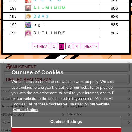
196
887
ＡＬ－ＭＩＮＵＭ
197
886
２ＢＡ３
197
886
ｏｇｉ
199
885
ＯＬＴＬＩＮＤＥ
199
885
< PREV
1
2
3
4
NEXT >
e-AMUSEMENT
Our use of Cookies
REFLEC BEAT VOLZZA
We use cookies to make our website work properly. We also
use cookies to analyze the traffic of our website, to provide
FAQ
ヘルプ
you with the advertisement tailored to your interest, and to li
nk our website to the social media. If you select “Accept All
はじめての方
利用推奨環境
Cookies”, all of these cookies will be used on our website.
Terms of Service
Privacy Policy
Cookie Notice
Site Policy
外部送信について
Cookies Settings
Contact Us
マナー＆ルール
Cookies Settings