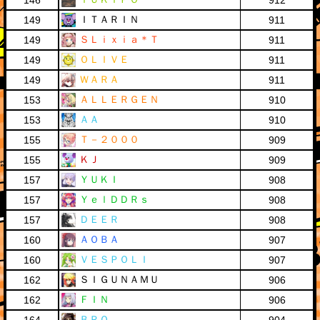
146
912
ＩＴＡＲＩＮ
149
911
ＳＬｉｘｉａ＊Ｔ
149
911
ＯＬＩＶＥ
149
911
ＷＡＲＡ
149
911
ＡＬＬＥＲＧＥＮ
153
910
ＡＡ
153
910
Ｔ－２０００
155
909
ＫＪ
155
909
ＹＵＫＩ
157
908
ＹｅｌＤＤＲｓ
157
908
ＤＥＥＲ
157
908
ＡＯＢＡ
160
907
ＶＥＳＰＯＬＩ
160
907
ＳＩＧＵＮＡＭＵ
162
906
ＦＩＮ
162
906
ＢＲＯ