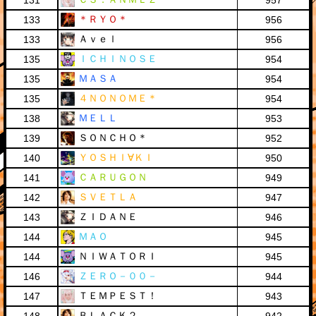
131
957
＊ＲＹＯ＊
133
956
Ａｖｅｌ
133
956
ＩＣＨＩＮＯＳＥ
135
954
ＭＡＳＡ
135
954
４ＮＯＮＯＭＥ＊
135
954
ＭＥＬＬ
138
953
ＳＯＮＣＨＯ＊
139
952
ＹＯＳＨＩ∀ＫＩ
140
950
ＣＡＲＵＧＯＮ
141
949
ＳＶＥＴＬＡ
142
947
ＺＩＤＡＮＥ
143
946
ＭＡＯ
144
945
ＮＩＷＡＴＯＲＩ
144
945
ＺＥＲＯ－００－
146
944
ＴＥＭＰＥＳＴ！
147
943
ＢＬＡＣＫ２