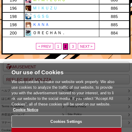
196
886
ＭＩＫＵＺＵ
196
886
ＳＧＳＧ
198
885
ＫＡＮＡ
198
885
ＯＲＥＣＨＡＮ．
200
884
< PREV
1
2
3
NEXT >
e-AMUSEMENT
Our use of Cookies
REFLEC BEAT VOLZZA
We use cookies to make our website work properly. We also
use cookies to analyze the traffic of our website, to provide
FAQ
ヘルプ
you with the advertisement tailored to your interest, and to li
nk our website to the social media. If you select “Accept All
はじめての方
利用推奨環境
Cookies”, all of these cookies will be used on our website.
Terms of Service
Privacy Policy
Cookie Notice
Site Policy
外部送信について
Cookies Settings
Contact Us
マナー＆ルール
Cookies Settings