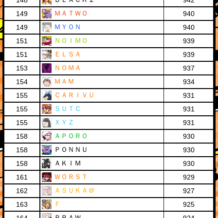
148
942
ＭＡＴＷＯ
149
940
ＭＹＯＮ
149
940
ＮＯＩＭＯ
151
939
ＥＬＳＡ
151
939
ＮＯＭＡ
153
937
ＭＡＭ
154
934
ＣＡＲＩＶＵ
155
931
ＳＵＴＣ
155
931
ＸＹＺ
155
931
ＡＰＯＲＯ
158
930
ＰＯＮＮＵ
158
930
ＡＫＩＭ
158
930
ＷＯＲＳＴ
161
929
ＡＳＵＫＡ＠
162
927
Ｆ
163
925
ＰＲＡＷ