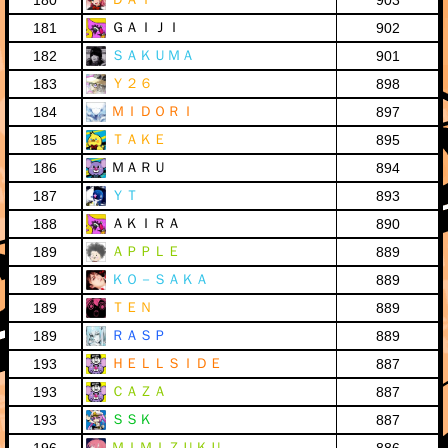
180
903
ＧＡＩＪＩ
181
902
ＳＡＫＵＭＡ
182
901
Ｙ２６
183
898
ＭＩＤＯＲＩ
184
897
ＴＡＫＥ
185
895
ＭＡＲＵ
186
894
ＹＴ
187
893
ＡＫＩＲＡ
188
890
ＡＰＰＬＥ
189
889
ＫＯ－ＳＡＫＡ
189
889
ＴＥＮ
189
889
ＲＡＳＰ
189
889
ＨＥＬＬＳＩＤＥ
193
887
ＣＡＺＡ
193
887
ＳＳＫ
193
887
ＭＩＭＩＺＵＫＵ