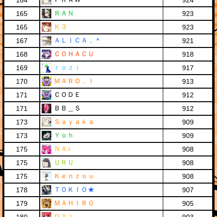
164
924
ＲＡＮ
165
923
Ｋ３
165
923
ＡＬＩＣＡ．＊
167
921
ＣＯＨＡＣＵ
168
918
ｒｏｚｉ
169
917
ＭＡＲＯ．Ｉ
170
913
ＣＯＤＥ
171
912
ＢＢ＿Ｓ
171
912
Ｓａｙａｋａ
173
909
Ｙｏｈ
173
909
ＮＡ♪
175
908
ＵＲＵ
175
908
Ｋｅｎｚｏｕ
175
908
ＴＯＫＩＯ★
178
907
ＭＡＨＩＲＯ
179
905
ＤＡＩ