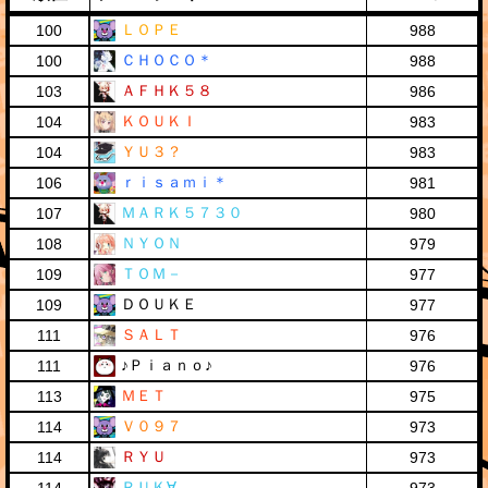
ＬＯＰＥ
100
988
ＣＨＯＣＯ＊
100
988
ＡＦＨＫ５８
103
986
ＫＯＵＫＩ
104
983
ＹＵ３？
104
983
ｒｉｓａｍｉ＊
106
981
ＭＡＲＫ５７３０
107
980
ＮＹＯＮ
108
979
ＴＯＭ－
109
977
ＤＯＵＫＥ
109
977
ＳＡＬＴ
111
976
♪Ｐｉａｎｏ♪
111
976
ＭＥＴ
113
975
Ｖ０９７
114
973
ＲＹＵ
114
973
ＲＵＫ∀