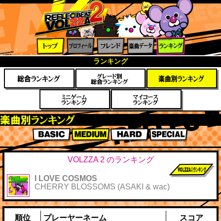
トップ
プロフ
フレン
楽曲デ
ランキ
ランキング
ィール
ド
ータ
ング
楽曲別スコアランキング
BASIC
MEDIUM
HARD
SPECIAL
VOLZZA 2 のランキング
I LOVE COSMOS
前作までのス
CHERRY BLOSSOMS (ASAKI & wac)
コア
順位
プレーヤーネーム
スコア