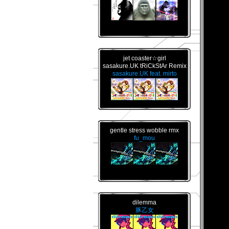
jet coaster☆girl
sasakure.UK tRiCkStAr Remix
sasakure.UK feat. mirto
gentle stress wobble rmx
fu_mou
dilemma
豚乙女