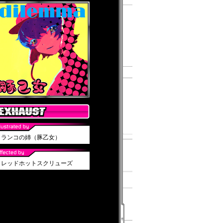
ランコの姉（豚乙女）
レッドホットスクリューズ