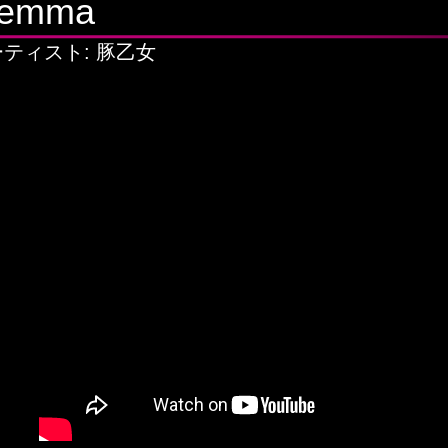
lemma
ティスト: 豚乙女