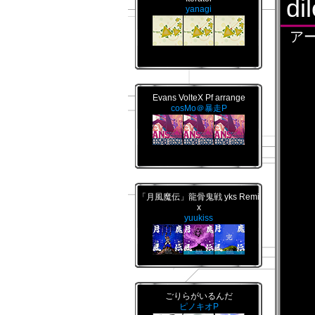
di
yanagi
アー
Evans VolteX Pf arrange
cosMo＠暴走P
「月風魔伝」龍骨鬼戦 yks Remi
x
yuukiss
ごりらがいるんだ
ピノキオP