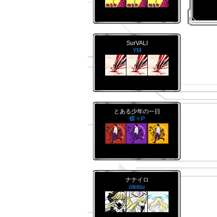
SurVALI
YM
とある少年の一日
蝶々P
ナナイロ
otetsu