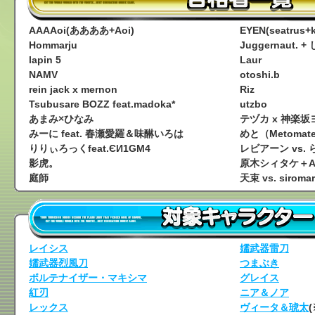
AAAAoi(ああああ+Aoi)
EYEN(seatrus+k
Hommarju
Juggernaut. 
lapin 5
Laur
NAMV
otoshi.b
rein jack x mernon
Riz
Tsubusare BOZZ feat.madoka*
utzbo
あまみ×ひなみ
テヅカ x 神楽坂
みーに feat. 春瀬愛羅＆味醂いろは
めと（Metomat
りりぃろっくfeat.ЄИ1GM4
レビアーン vs.
影虎。
原木シィタケ＋A
庭師
天束 vs. siroma
レイシス
嬬武器雷刀
嬬武器烈風刀
つまぶき
ボルテナイザー・マキシマ
グレイス
紅刃
ニア＆ノア
レックス
ヴィータ＆琥太
(