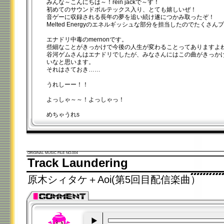
みんな～こんにちは～！rein jackで～す！
初めてのサウンドボルテックス入り、とても嬉しいぜ！
音ゲーに収録される長年の夢を追い続け遂につかみ取ったぞ！
Melted Energyのエネルギッシュな部分を担当したのでたくさ
エナドリ中毒のmernonです。
些細なことがきっかけで今後の人生が変わることってありますよ
谷河ゲムさんはエナドリでしたが、みなさんにはこの曲がきっか
いなと思います。
それはさておき……
うれしーー！！
よっしゃ～～！よっしゃっ！
めちゃうれs
ORIGINAL MUSIC FILE NO.004
Track Laundering
原木シィタケ＋Aoi(第5回目配信楽曲）