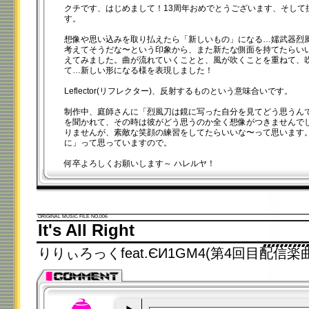
クチです、はじめまして！13周年おめでとうございます、そして
す。
想像や思い込みを取り払えたら「新しいもの」になる…嬬武器烈
考えてそうだな〜という印象から、また新たな側面を持てたらい
えてみました。曲が流れていくことと、風が吹くことを重ねて、
て…新しい形になる様を表現しました！
Leflector(リフレクター)、反射するものという意味合いです。
制作中、庭師さんに「烈風刀は鏡に写った自分を見てどう思うん
を聞かれて、その時は彼がどう思うのか全く想像がつきませんで
りませんが、素敵な笑顔の練習をしてたらいいな〜って思います
に」って思っていますので。
何卒よろしくお願いします～ ハレルヤ！
ORIGINAL MUSIC FILE NO.006
It's All Right
りりぃろっくfeat.ЄИ1GM4(第4回目配信楽