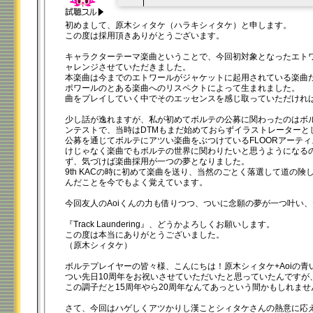
00:00
/
00:20
初めまして、原木シィタケ（ハラキシィタケ）と申します。
この度は採用頂きありがとうございます。
キャラクターテーマ楽曲ということで、今回初対象となったエト
ャレンジさせていただきました。
本楽曲は今までのエトワールがジャケットに起用されている楽曲
ポワールのとある楽曲へのリスペクトによって生まれました。
曲をプレイしていく中でそのエッセンスを感じ取っていただけれ
少し話が逸れますが、私が初めてボルテの公募に関わったのはボル
ンテストで、当時はDTMもまだ始めておらずイラストレーターと
公募を通じてボルテにアツい楽曲をぶつけているFLOORアーテ
けじゃなく楽曲でもボルテの世界に関わりたいと思うようになる
ず、気づけば楽曲採用が一つの夢となりました。
9th KACの時に初めて楽曲を送り、当然のごとく落選して道の険
んだことを今でもよく覚えています。
今回友人のAoiくんの力も借りつつ、ついに念願の夢が一つ叶い
『Track Laundering』、どうかよろしくお願いします。
この度は本当にありがとうございました。
（原木シィタケ）
ボルテプレイヤーの皆々様、こんにちは！原木シィタケ+Aoiの青い
つい先日10周年をお祝いさせていただいたと思っていたんですが
この調子だと15周年やら20周年なんてあっという間かもしれませ
さて、今回はハゲしくアツかりし漢ことシィタケさんの熱意に応