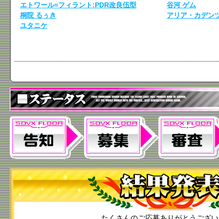
エトワール=フィラント:PDR改良伍型
谷河 ゲム
桐院 るぅき
アリア・カデン
ユタニケ
たくさんのご応募ありがとうござい