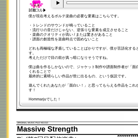
00:00
/
00:20
僕が現在考えるボルテ楽曲の必要な要素はこちらです。
・トレンドのサウンドが鳴っていること
・流行りの音だけじゃない、逆張りな要素を成立させること
・楽曲のクオリティが高い / または驚きがあること
・譜面の創造性を楽曲時点で固めないこと
どれも両極端な矛盾していることばかりですが、僕が言語化する
す。
考えただけで目の前が真っ暗になりそうですね。
僕は曲を作るしかないので、ジャケット制作や譜面制作者が「面
くれることで
最終的に素晴らしい作品が世に出るもの、という仮説です。
遊んでくれたあなたが「面白い！」と思ってもらえる作品をこれ
す！
Hommarjuでした！
ORIGINAL MUSIC FILE NO.010
Massive Strength