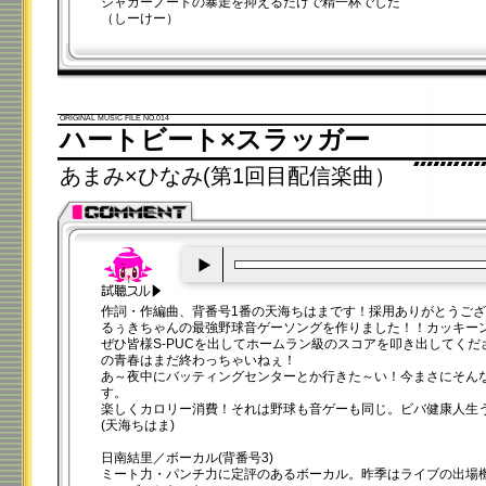
ジャガーノートの暴走を抑えるだけで精一杯でした
（しーけー）
ORIGINAL MUSIC FILE NO.014
ハートビート×スラッガー
あまみ×ひなみ(第1回目配信楽曲）
00:00
/
00:20
作詞・作編曲、背番号1番の天海ちはまです！採用ありがとうご
るぅきちゃんの最強野球音ゲーソングを作りました！！カッキー
ぜひ皆様S-PUCを出してホームラン級のスコアを叩き出してく
の青春はまだ終わっちゃいねぇ！
あ～夜中にバッティングセンターとか行きた～い！今まさにそん
す。
楽しくカロリー消費！それは野球も音ゲーも同じ。ビバ健康人生
(天海ちはま)
日南結里／ボーカル(背番号3)
ミート力・パンチ力に定評のあるボーカル。昨季はライブの出場