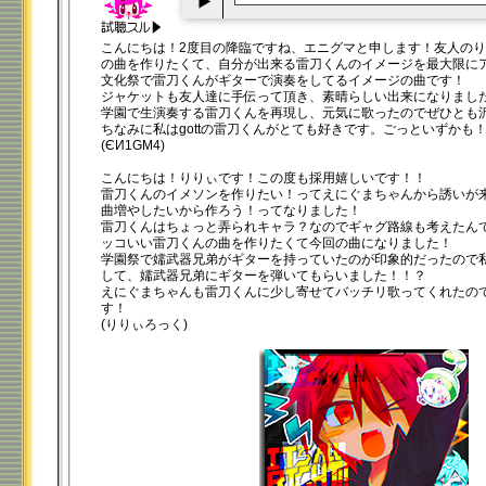
00:00
/
00:20
こんにちは！2度目の降臨ですね、エニグマと申します！友人の
の曲を作りたくて、自分が出来る雷刀くんのイメージを最大限に
文化祭で雷刀くんがギターで演奏をしてるイメージの曲です！
ジャケットも友人達に手伝って頂き、素晴らしい出来になりまし
学園で生演奏する雷刀くんを再現し、元気に歌ったのでぜひとも
ちなみに私はgottの雷刀くんがとても好きです。ごっといずかも
(ЄИ1GM4)
こんにちは！りりぃです！この度も採用嬉しいです！！
雷刀くんのイメソンを作りたい！ってえにぐまちゃんから誘いが
曲増やしたいから作ろう！ってなりました！
雷刀くんはちょっと弄られキャラ？なのでギャグ路線も考えたん
ッコいい雷刀くんの曲を作りたくて今回の曲になりました！
学園祭で嬬武器兄弟がギターを持っていたのが印象的だったので
して、嬬武器兄弟にギターを弾いてもらいました！！？
えにぐまちゃんも雷刀くんに少し寄せてバッチリ歌ってくれたの
す！
(りりぃろっく)