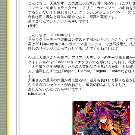
00:00
/
00:20
こんにちは、天束です！この度はSDVX13周年おめでとうござい
コンテスト対象キャラクターに「アリア・カデンツァ」の名前を
するしかない！と感じました。クラシカル×シュランツをベースにした
合作は正に魔法と科学の融合であり、至高の芸術です。
是非楽しんでいただけたら幸いです！
(天束)
こんにちは、siromaruです！
キャラクターテーマ楽曲コンテストで採用いただけたこと、とて
実は2014年のボルテキャラテーマ曲コンテストでは不採用だった
越しのリベンジになってたりする…んですかねこれは？
今回は天束さんと合作で、アリア・カデンツァのテーマ曲を書か
タイトルもAriya Cadenzaをアナグラムする形になっており、
「人と魔と科学が融合した至高の芸術品である己の身体」を型破
え、強調した"E"にはElegant、Eternal、Enigma、Evolve
す。
天束さんの最高の作曲が冴え渡る中、自分も負けじと様々な音を
んの最高のジャケットが合わさり、最高の作品になりました。
楽しんでいただけたら幸いです！
(siromaru)