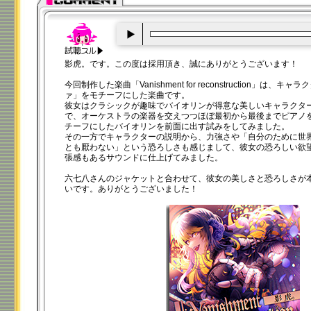
00:00
/
00:20
影虎。です。この度は採用頂き、誠にありがとうございます！
今回制作した楽曲「Vanishment for reconstruction」は
ァ」をモチーフにした楽曲です。
彼女はクラシックが趣味でバイオリンが得意な美しいキャラクタ
で、オーケストラの楽器を交えつつほぼ最初から最後までピアノ
チーフにしたバイオリンを前面に出す試みをしてみました。
その一方でキャラクターの説明から、力強さや「自分のために世
とも厭わない」という恐ろしさも感じまして、彼女の恐ろしい欲
張感もあるサウンドに仕上げてみました。
六七八さんのジャケットと合わせて、彼女の美しさと恐ろしさが
いです。ありがとうございました！