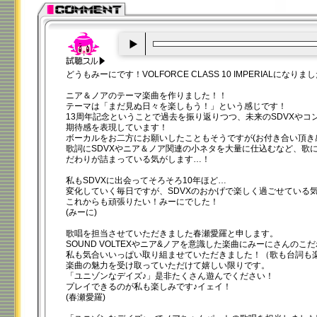
00:00
/
00:20
どうもみーにです！VOLFORCE CLASS 10 IMPERIALになり
ニア＆ノアのテーマ楽曲を作りました！！
テーマは「まだ見ぬ日々を楽しもう！」という感じです！
13周年記念ということで過去を振り返りつつ、未来のSDVXやコ
期待感を表現しています！
ボーカルをお二方にお願いしたこともそうですが(お付き合い頂き
歌詞にSDVXやニア＆ノア関連の小ネタを大量に仕込むなど、歌
だわりが詰まっている気がします…！
私もSDVXに出会ってそろそろ10年ほど…
変化していく毎日ですが、SDVXのおかげで楽しく過ごせている
これからも頑張りたい！みーにでした！
(みーに)
歌唱を担当させていただきました春瀬愛羅と申します。
SOUND VOLTEXやニア&ノアを意識した楽曲にみーにさんの
私も気合いいっぱい取り組ませていただきました！（歌も台詞も
楽曲の魅力を受け取っていただけて嬉しい限りです。
「ユニゾンなデイズ♪」是非たくさん遊んでください！
プレイできるのが私も楽しみです♪イェイ！
(春瀬愛羅)