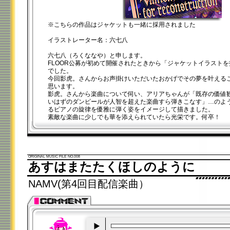
※こちらの作品はジャケットも一緒に採用されました
イラストレーター名：六七八
六七八（ろくななや）と申します。
FLOOR公募が初めて開催されたときから「ジャケットイラスト
でした。
今回影虎。さんからお声掛けいただいたおかげでその夢を叶える
思います。
影虎。さんから楽曲について伺い、アリアちゃんが「既存の価値
いはずのダンピールが人智を超えた楽曲すら弾きこなす」…のよ
るピアノの旋律を優雅に弾く姿をイメージして描きました。
素敵な楽曲に少しでも華を添えられていたら光栄です。何卒！
ORIGINAL MUSIC FILE NO.008
あすはまたたくほしのように
NAMV(第4回目配信楽曲）