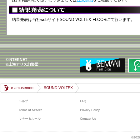
結果発表は当社webサイトSOUND VOLTEX FLOORにて行います。
©INTERNET
©上海アリス幻樂団
e-amusement
SOUND VOLTEX
ヘルプ
FAQ
Terms of Service
Privacy Policy
マナー＆ルール
Contact Us
©2026