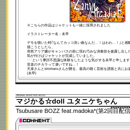
※こちらの作品はジャケットも一緒に採用されました
イラストレーター名：未早
デモを聴いた時｢なんてカッコ良い曲なんだ…！はわわ…！｣と感
描こうとしたら、
突然アリア嬢がキャンバスの前に現れ巧みな演奏技を披露し出し
気が付けばジャケットが完成していました。
･･･という摩訶不思議な体験をしたような気がする未早と申します
音楽のチカラって凄いですね…！
天束さんとsiromaruさんが贈る、最高の聴く芸術を譜面と共に
(未早)
ORIGINAL MUSIC FILE NO.012
マジかる☆doll ユタニケちゃん
Tsubusare BOZZ feat.madoka*(第2回目