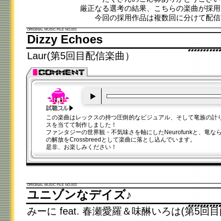
厳正なる選考の結果、こちらの楽曲が採用
今回の採用作品は複数回に分けて配信
ORIGINAL MUSIC FILE NO.001
Dizzy Echoes
Laur(第5回目配信楽曲）
00:00
/
00:20
この楽曲はレックスの持つ圧倒的なビジュアル、そして竜族の計
スを当てて制作しました！
ファンタジーの世界観・不気味さを軸にしたNeurofunkと、竜
の解放をCrossbreedとして楽曲に落とし込んでいます。
是非、お楽しみください！
ORIGINAL MUSIC FILE NO.002
ユニゾンなデイズ♪
みーに feat. 春瀬愛羅＆味醂いろは(第5回