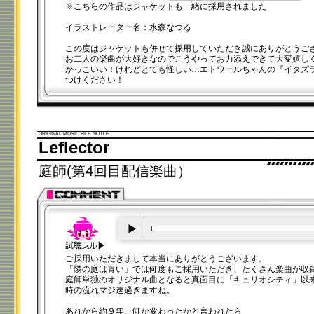
※こちらの作品はジャケットも一緒に採用されました
イラストレーター名：水森なつる
この度はジャケットも併せて採用していただき誠にありがとうご
お二人の楽曲が大好きなのでこうやってお力添えできて大変嬉し
かっこいい！けれどとても怪しい…エトワールちゃんの『イタズ
つけください！
ORIGINAL MUSIC FILE NO.005
Leflector
庭師(第4回目配信楽曲）
00:00
/
00:20
ご採用いただきまして本当にありがとうございます。
「隣の庭は青い」では何度もご採用いただき、たくさん楽曲が収
庭師単独のオリジナル曲となると真面目に「キュリオシティ」以
時の流れマジ速過ぎますね。
あれから約９年、何か変わったかと言われたら