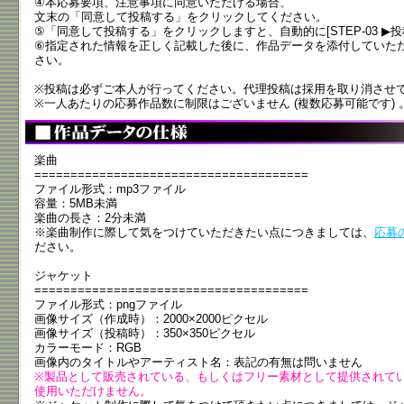
④本応募要項、注意事項に同意いただける場合、
文末の「同意して投稿する」をクリックしてください。
⑤「同意して投稿する」をクリックしますと、自動的に[STEP-03 ▶
⑥指定された情報を正しく記載した後に、作品データを添付していた
さい。
※投稿は必ずご本人が行ってください。代理投稿は採用を取り消させ
※一人あたりの応募作品数に制限はございません (複数応募可能です) 
楽曲
======================================
ファイル形式：mp3ファイル
容量：5MB未満
楽曲の長さ：2分未満
※楽曲制作に際して気をつけていただきたい点につきましては、
応募
ださい。
ジャケット
======================================
ファイル形式：pngファイル
画像サイズ（作成時）：2000×2000ピクセル
画像サイズ（投稿時）：350×350ピクセル
カラーモード：RGB
画像内のタイトルやアーティスト名：表記の有無は問いません
※製品として販売されている、もしくはフリー素材として提供されて
使用いただけません。