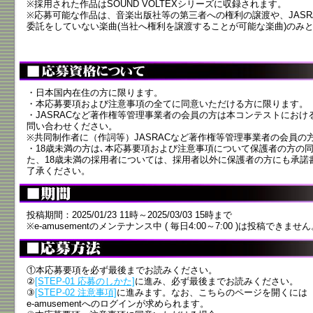
※採用された作品はSOUND VOLTEXシリーズに収録されます。
※応募可能な作品は、音楽出版社等の第三者への権利の譲渡や、JAS
委託をしていない楽曲(当社へ権利を譲渡することが可能な楽曲)のみ
・日本国内在住の方に限ります。
・本応募要項および注意事項の全てに同意いただける方に限ります。
・JASRACなど著作権等管理事業者の会員の方は本コンテストにお
問い合わせください。
※共同制作者に（作詞等）JASRACなど著作権等管理事業者の会員の
・18歳未満の方は､本応募要項および注意事項について保護者の方の
た、18歳未満の採用者については、採用者以外に保護者の方にも承諾
了承ください。
投稿期間：2025/01/23 11時～2025/03/03 15時まで
※e-amusementのメンテナンス中 ( 毎日4:00～7:00 )は投稿できませ
①本応募要項を必ず最後までお読みください。
②
[STEP-01 応募のしかた]
に進み、必ず最後までお読みください。
③
[STEP-02 注意事項]
に進みます。なお、こちらのページを開くには
e-amusementへのログインが求められます。