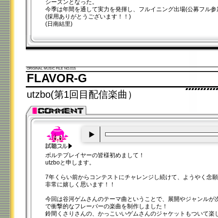
シーズンとなった。
今季は年間を通して実力を発揮し、フルイニング出場(公募フル参
(採用ありがとうございます！！)
(日南結里)
ORIGINAL MUSIC FILE NO.015
FLAVOR-G
utzbo(第1回目配信楽曲）
00:00
/
00:20
ボルテプレイヤーの皆様初めまして！
utzboと申します。
7年くらい前からコンテストにチャレンジし続けて、ようやく念
非常に嬉しく思います！！
今回は谷河ゲムさんのテーマ曲ということで、展開やジャンルが
で衝撃的なフレーバーの楽曲を制作しました！
鈴間くさりさんの、かっこいいゲムさんのジャケットもついて楽