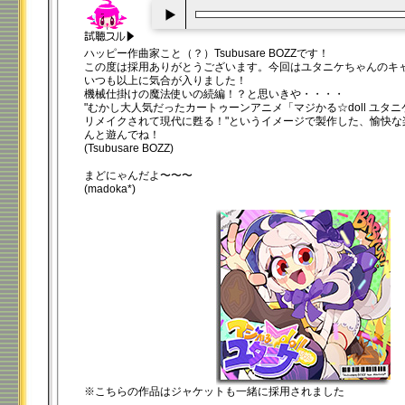
00:00
/
00:20
ハッピー作曲家こと（？）Tsubusare BOZZです！
この度は採用ありがとうございます。今回はユタニケちゃんのキ
いつも以上に気合が入りました！
機械仕掛けの魔法使いの続編！？と思いきや・・・・
"むかし大人気だったカートゥーンアニメ「マジかる☆doll ユタ
リメイクされて現代に甦る！"というイメージで製作した、愉快な
んと遊んでね！
(Tsubusare BOZZ)
まどにゃんだよ〜〜〜
(madoka*)
※こちらの作品はジャケットも一緒に採用されました