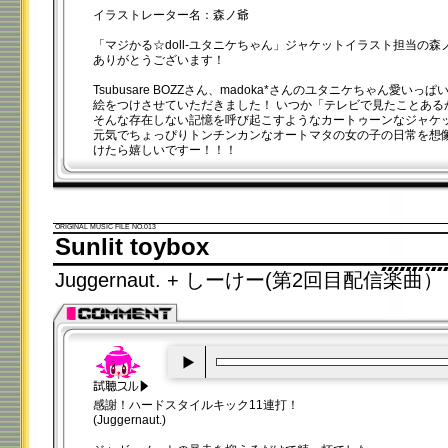
イラストレーター名：森ノ爺
「マジかる☆doll-ユタニケちゃん」ジャケットイラスト担当の
ありがとうございます！
Tsubusare BOZZさん、madoka*さんのユタニケちゃん愛い
絵をつけさせていただきました！ いつか「テレビで見たことある
そんな存在しない記憶を呼び起こすようなカートゥーンなジャケ
元気でちょっぴりトンチンカンなオートマタの女の子の日常を想
けたら嬉しいですー！！！
ORIGINAL MUSIC FILE NO.013
Sunlit toybox
Juggernaut. + しーけー(第2回目配信楽曲）
00:00
/
00:20
感謝！ハードスタイルキック11連打！
(Juggernaut.)