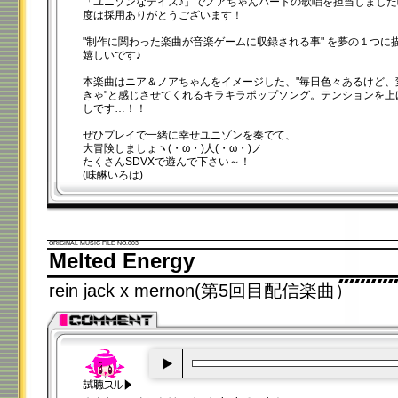
「ユニゾンなデイズ♪」でノアちゃんパートの歌唱を担当しまし
度は採用ありがとうございます！
"制作に関わった楽曲が音楽ゲームに収録される事" を夢の１つに
嬉しいです♪
本楽曲はニア＆ノアちゃんをイメージした、"毎日色々あるけど、
きゃ"と感じさせてくれるキラキラポップソング。テンションを上
しです…！！
ぜひプレイで一緒に幸せユニゾンを奏でて、
大冒険しましょヽ(・ω・)人(・ω・)ノ
たくさんSDVXで遊んで下さい～！
(味醂いろは)
ORIGINAL MUSIC FILE NO.003
Melted Energy
rein jack x mernon(第5回目配信楽曲）
00:00
/
00:20