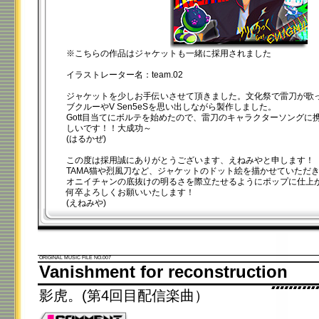
※こちらの作品はジャケットも一緒に採用されました
イラストレーター名：team.02
ジャケットを少しお手伝いさせて頂きました。文化祭で雷刀が歌
ブクルーやV Sen5eSを思い出しながら製作しました。
Gott目当てにボルテを始めたので、雷刀のキャラクターソングに
しいです！！大成功～
(はるかぜ)
この度は採用誠にありがとうございます、えねみやと申します！
TAMA猫や烈風刀など、ジャケットのドット絵を描かせていただ
オニイチャンの底抜けの明るさを際立たせるようにポップに仕上
何卒よろしくお願いいたします！
(えねみや)
ORIGINAL MUSIC FILE NO.007
Vanishment for reconstruction
影虎。(第4回目配信楽曲）