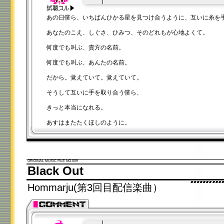
00:00
/
00:20
あの日僕ら、いちばんひかる星を見つけ合うように、互いに糸を
あなたのこえ、しぐさ、ひみつ、そのどれもが心地よくて。
何度でも叫ぶ、貴方の名前。
何度でも叫ぶ、あんたの名前。
だから。覚えていて。覚えていて。
そうして互いに手を取り合う僕ら、
きっと本当になれる。
あすはまたたくほしのように。
ORIGINAL MUSIC FILE NO.009
Black Out
Hommarju(第3回目配信楽曲）