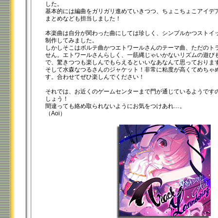
した。
基本的には編曲をガリガリ進めていきつつ、ちょこちょこアイデ
まとめなども担当しました！
本楽曲は自分が関わった曲にしては珍しく、シンプルかつストイ
制作してみました。
しかしそこはボルテ曲かつエトワールさんのテーマ曲、ただのト
せん。エトワールさんらしく、一筋縄じゃいかないリズムの遊び
で、驚きつつも楽しんでもらえるといいなあなんて思っておりま
そして水森なつるさんのジャケット！非常に粘度が高くてめちゃ
す。合わせてぜひ楽しんでください！
それでは、お近くのゲームセンターまで門が通じているようです
しょう！
間違っても絡め取られないようにお気をつけあれ…。
（Aoi）