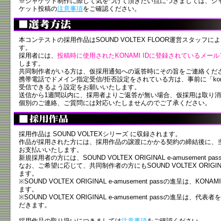
※ジャケット制作に際して気をつけて頂きたい点につきましては、ジ
ケット投稿の
注意事項
をご確認ください。
本コンテストの採用作品はSOUND VOLTEX FLOOR運営スタッ
す。
採用者には、
投稿時に使用されたKONAMI IDに登録されているメー
します。
共同制作者がいる方は、仮採用通知への返答時にその旨をご連絡くだ
携帯電話でドメイン指定受信/拒否設定をされている方は、事前に「kon
受信できるよう設定をお願いいたします。
送信から1週間以内に、採用者よりご返答が無い場合、仮採用は取り
個別のご連絡、ご質問には対応いたしませんのでご了承ください。
採用作品は SOUND VOLTEXシリーズ に収録されます。
作品が採用された方には、採用作品の譲渡にかかる契約の締結後に、
お支払いいたします。
新規採用者の方には、SOUND VOLTEX ORIGINAL e-amusement
なお、ご希望に応じて、共同制作者の方にもSOUND VOLTEX ORIGINAL 
ます。
※SOUND VOLTEX ORIGINAL e-amusement passの進呈は、
ます。
※SOUND VOLTEX ORIGINAL e-amusement passの進呈
だきます。
採用作品の取り扱いにつきましては
注意事項
をご確認ください。