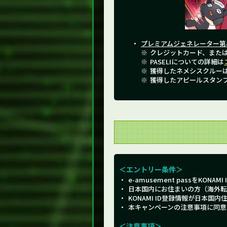
プレミアム
ジェネレーター
第
クレジットカード、またはK
PASELIについての詳細は
獲得したネメシスクルーはS
獲得したアピールスタン
＜エントリー条件＞
e-amusement passをK
日本国内にお住まいの方（海外転
KONAMI ID登録情報が日本国内
本キャンペーンの注意事項に同意
＜注意事項＞