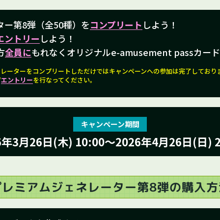
ター
第8弾
（全50種）を
コンプリート
しよう！
エントリー
しよう！
方
全員に
もれなくオリジナルe-amusement passカ
ネレーターをコンプリートしただけではキャンペーンへの参加は完了しており
ず
エントリー
を行なってください。
キャンペーン期間
6年3月26日(木) 10:00
～2026年4月26日(日) 2
プレミアム
ジェネレーター
第8弾の
購入方