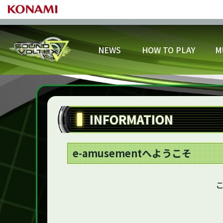
NEWS
HOW TO PLAY
M
プ
基本の遊び方
プロフィール
カスタマイズ
スコアランキング
開催中
ゲー
INFORMATION
アリーナバトルを遊ぼう！
スキルアナライザー
スキル
e-amusementへようこそ
こ