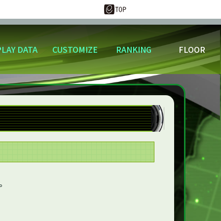
PLAY DATA
CUSTOMIZE
RANKING
FLOOR
更
ウンロード
スキル称号変更
好敵手
もう！
バトルランキング
ネメシスクルーとは
ーター
プレミアムジェネレーター
す。