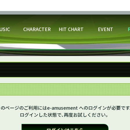
USIC
CHARACTER
HIT CHART
EVENT
レーヤーネーム変更
楽曲データ
スコアデータ/
アピール称号変
CSVダ
のイベント・キャンペーン
ムモードを選ぼう！
ウィークリースコアアタック
ゲームプレーを楽し
VARIANT GATE
アピールカード
アナライザーで遊ぼう！
ヴァルキリージェネレ
のページのご利用にはe-amusement へのログインが必要で
ログインした状態で､再度お試しください。