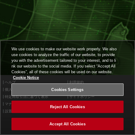
We use cookies to make our website work properly. We also
use cookies to analyze the traffic of our website, to provide
you with the advertisement tailored to your interest, and to li
nk our website to the social media. If you select “Accept All
Cookies”, all of these cookies will be used on our website.
Cookie Notice
ヘルプ
利用規約
個人情報等保護方針
Cookies Settings
外部送信について
特定商取引法に基づく表示
サイトポリシー
マナー＆ルール
お問い合わせ
Reject All Cookies
設置店舗検索
Cookies Settings
Accept All Cookies
©2026 Konami Arcade Games