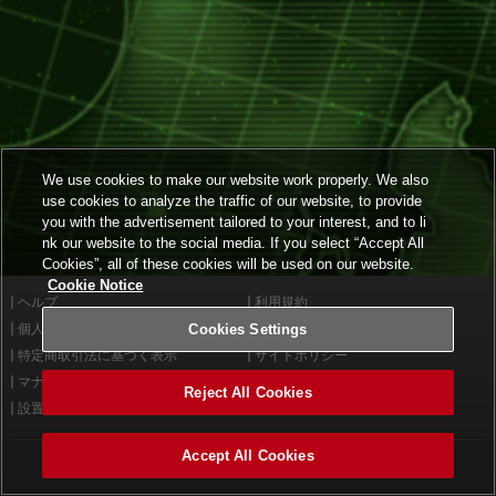
We use cookies to make our website work properly. We also
use cookies to analyze the traffic of our website, to provide
you with the advertisement tailored to your interest, and to li
nk our website to the social media. If you select “Accept All
Cookies”, all of these cookies will be used on our website.
Cookie Notice
ヘルプ
利用規約
個人情報等保護方針
Cookies Settings
外部送信について
特定商取引法に基づく表示
サイトポリシー
マナー＆ルール
お問い合わせ
Reject All Cookies
設置店舗検索
Cookies Settings
Accept All Cookies
©2026 Konami Arcade Games