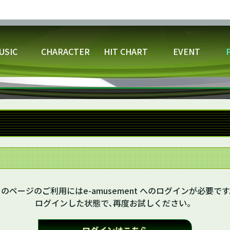
USIC
CHARACTER
HIT CHART
EVENT
レーヤーネーム変更
楽曲データ
スコアデータ/
アピール称号変
CSVダ
のイベント・キャンペーン
ムモードを選ぼう！
ウィークリースコアアタック
ゲームプレーを楽し
VARIANT GATE
アピールカード
アナライザーで遊ぼう！
ヴァルキリージェネレ
のページのご利用にはe-amusement へのログインが必要で
ログインした状態で､再度お試しください。