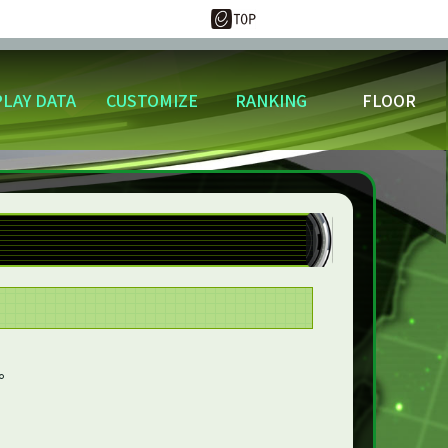
PLAY DATA
CUSTOMIZE
RANKING
FLOOR
更
ウンロード
スキル称号変更
好敵手
もう！
バトルランキング
ネメシスクルーとは
ーター
プレミアムジェネレーター
す。