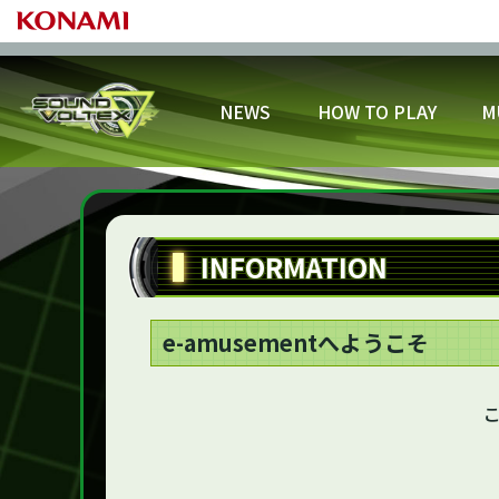
NEWS
HOW TO PLAY
M
プ
基本の遊び方
プロフィール
カスタマイズ
スコアランキング
開催中
ゲー
INFORMATION
アリーナバトルを遊ぼう！
スキルアナライザー
スキル
e-amusementへようこそ
こ