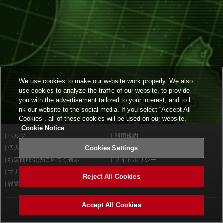
We use cookies to make our website work properly. We also
use cookies to analyze the traffic of our website, to provide
you with the advertisement tailored to your interest, and to li
nk our website to the social media. If you select “Accept All
Cookies”, all of these cookies will be used on our website.
Cookie Notice
ヘルプ
利用規約
個人情報等保護方針
Cookies Settings
外部送信について
特定商取引法に基づく表示
サイトポリシー
マナー＆ルール
お問い合わせ
Reject All Cookies
設置店舗検索
Cookies Settings
Accept All Cookies
©2026 Konami Arcade Games