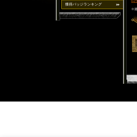
02
獲得バッジランキング
※