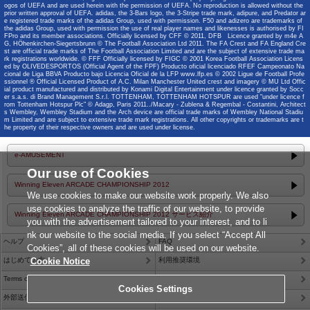
ogos of UEFA and are used herein with the permission of UEFA. No reproduction is allowed without the
prior written approval of UEFA. adidas, the 3-Bars logo, the 3-Stripe trade mark, adipure, and Predator ar
e registered trade marks of the adidas Group, used with permission. F50 and adizero are trademarks of
the adidas Group, used with permission the use of real player names and likenesses is authorised by FI
FPro and its member associations. Officially licensed by CFF © 2011, DFB Licence granted by m4e A
G, HÖhenkirchen-Siegertsbrunn © The Football Association Ltd 2011. The FA Crest and FA England Cre
st are official trade marks of The Football Association Limited and are the subject of extensive trade ma
rk registrations worldwide. © FFF Officially licensed by FIGC © 2001 Korea Football Association Licens
ed by OLIVEDESPORTOS (Official Agent of the FPF) Producto oficial licenciado RFEF Campeonato Na
cional de Liga BBVA Producto bajo Licencia Oficial de la LFP www.lfp.es © 2002 Ligue de Football Profe
ssionnel ® Official Licensed Product of A.C. Milan Manchester United crest and imagery © MU Ltd Offic
ial product manufactured and distributed by Konami Digital Entertainment under licence granted by Socc
er s.a.s. di Brand Management S.r.l. TOTTENHAM, TOTTENHAM HOTSPUR are used "under licence f
rom Tottenham Hotspur Plc" © Adagp, Paris 2011../Macary - Zublena & Regembal - Costantini, Architect
s Wembley, Wembley Stadium and the Arch device are official trade marks of Wembley National Stadiu
m Limited and are subject to extensive trade mark registrations. All other copyrights or trademarks are t
he property of their respective owners and are used under license.
e-AMUSEMENT
Our use of Cookies
Winning Eleven ARCADE CHAMPIONSHIP 2012
We use cookies to make our website work properly. We also
use cookies to analyze the traffic of our website, to provide
Winning Eleven ARCADE CHAMPIONSHIP 2012 サービス紹介
you with the advertisement tailored to your interest, and to li
nk our website to the social media. If you select “Accept All
ヘルプ
FAQ
Cookies”, all of these cookies will be used on our website.
はじめての方
Cookie Notice
利用推奨環境
Terms of Service
Privacy Policy
Cookies Settings
外部送信について
Site Policy