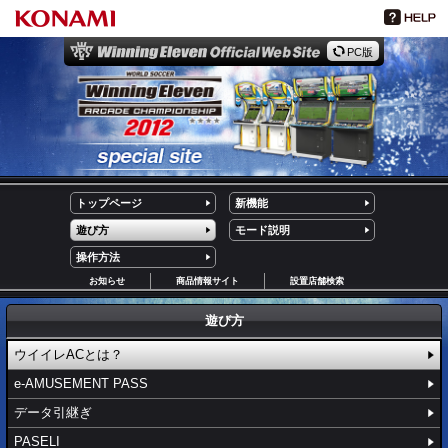
PC版
トップページ
新機能
遊び方
モード説明
操作方法
お知らせ
商品情報サイト
設置店舗検索
遊び方
ウイイレACとは？
e-AMUSEMENT PASS
データ引継ぎ
PASELI