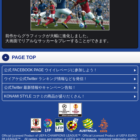
前作からグラフィックが大幅に進化しました。
大画面でリアルなサッカーをプレーすることができます。
PAGE TOP
公式 FACEBOOK PAGE
ウイイレページに参加しよう！
ウイアケ公式Twitter
ランキング情報などを発信！
公式Twitter
最新情報やキャンペーン告知！
KONAMI STYLE
コナミの商品が盛りだくさん！
Official Licensed Product of UEFA CHAMPIONS LEAGUE™. Official Licensed Product of UEFA EURO
PA LEAGUE™. All names, logos and trophies of UEFA are the property, registered trademarks and/or l