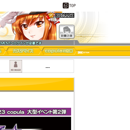
設置店舗
ル
カスタマイズ
copulaの窓口
---