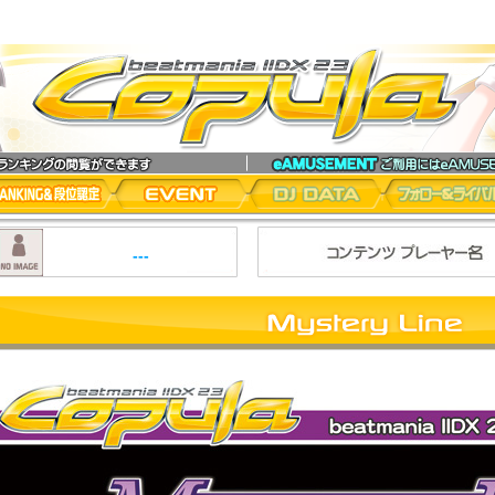
nia IIDX 23 copula
NKING 段位認定
EVENT
DJ DATA
フォロー＆ライバ
---
y Line