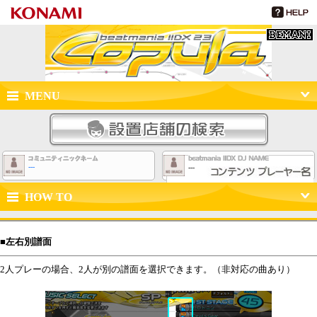
beatmania IIDX 23 copula
MENU
設置店舗
---
---
HOW TO
遊び方について
■左右別譜面
2人プレーの場合、2人が別の譜面を選択できます。（非対応の曲あり）