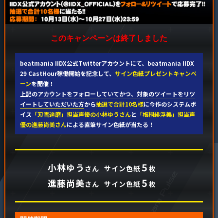
このキャンペーンは終了しました
beatmania IIDX公式Twitterアカウントにて、beatmania IIDX
29 CastHour稼働開始を記念して、
サイン色紙プレゼントキャンペ
ーン
を開催！
上記の
アカウントをフォローしていてかつ、対象のツイートをリツ
イートしていただいた方
から
抽選で合計10名様
に今作のシステムボ
イス
「刃雪達磨」担当声優の小林ゆうさん
と
「梅桐緋浮美」担当声
優の進藤尚美さん
による直筆サイン色紙が当たる！
5
小林ゆう
さん
サイン色紙
枚
5
進藤尚美
さん
サイン色紙
枚