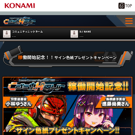
コミュニティニックネーム
DJ NAME
---
---
稼働開始記念！！
サイン色紙プレゼントキャンペーン