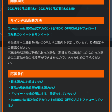
開催期間
2021年10月13日(水)～2021年10月27日(水)23:59
サイン色紙応募方法
①
beatmania IIDX公式アカウント(@IIDX_OFFICIAL)
をフォロー！
②対象のツイートをリツイート！
※当選者へは後日TwitterのDMよりご案内を予定しています。DM設定を
ご確認ください。
※連絡先の記載に不備があった場合、期日までに連絡がつかなかった場
合には賞品を受け取る事ができませんので、あらかじめご了承くださ
い。
応募条件
・日本国内にお住まいの方
・賞品の発送先住所が日本国内の方
・「ツイートを非公開にする」設定をしていない方
・
beatmania IIDX公式アカウント(@IIDX_OFFICIAL)
をフォローしてい
る方