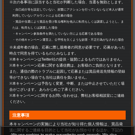
※次の各事項に該当すると当社が判断した場合、当選を無効とします。
・自己紹介等を設定していない、頻繁にアクションを行っていないなど本人が通常
利用していないアカウントによる応募の場合
・賞品や当選により賞品を受け取る権利を他人に転売もしくは譲渡しようとし、ま
たは、転売もしくは譲渡した場合
・キャンペーン参加条件を満たしていない方による応募である場合
・その他キャンペーン運営上、公平性を欠くような妨害・不正行為がなされた場合
※未成年者の場合、応募に際し親権者の同意が必要です。応募があった
時点で同意を得ているものとみなします。
※本キャンペーンはTwitter社の提供・協賛によるものではありません。
※本キャンペーン応募に関する通信費は、お客様のご負担となります。
また、通信の際のトラブルに起因して応募または賞品発送先情報の登録
等ができない場合でも当社は責任を負いません。
※本キャンペーンは予告なく変更、中断、または中止させていただく場
合がございます。 あらかじめご了承ください。
※本キャンペーンに関するお問い合わせは、弊社お客様相談室にご連絡
ください。
注意事項
本キャンペーンの実施により当社が知り得た個人情報は、賞品発
送に関するご連絡を目的として当社がお預かりするほか、下記の
We use cookies to make our website work properly. We also