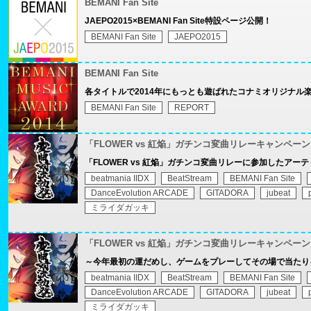
BEMANI Fan Site
JAEPO2015×BEMANI Fan Site特設ページ公開！
BEMANI Fan Site
JAEPO2015
BEMANI Fan Site
各タイトルで2014年にもっとも遊ばれたコナミオリジナル
BEMANI Fan Site
REPORT
「FLOWER vs 紅焔」ガチンコ変曲リレーキャンペーン
「FLOWER vs 紅焔」ガチンコ変曲リレーに参加したアー
beatmania IIDX
BeatStream
BEMANI Fan Site
DanceEvolution ARCADE
GITADORA
jubeat
ミライダガッキ
「FLOWER vs 紅焔」ガチンコ変曲リレーキャンペーン
～今年最初の運だめし、ゲームをプレーしてその場で当たり
beatmania IIDX
BeatStream
BEMANI Fan Site
DanceEvolution ARCADE
GITADORA
jubeat
ミライダガッキ