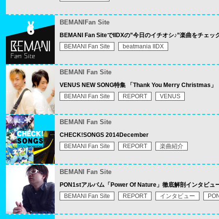
BEMANIFan Site
BEMANI Fan SiteでIIDXの”今日のイチオシ♪”楽曲をチェッ
BEMANI Fan Site
beatmania IIDX
BEMANI Fan Site
VENUS NEW SONG特集 「Thank You Merry Christmas」
BEMANI Fan Site
REPORT
VENUS
BEMANI Fan Site
CHECK!SONGS 2014December
BEMANI Fan Site
REPORT
楽曲紹介
BEMANI Fan Site
PON1stアルバム「Power Of Nature」徹底解剖インタビ
BEMANI Fan Site
REPORT
インタビュー
PO