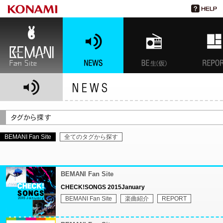
BEMANI Fan Site
NEWS
BEMANI生放送(仮)
特集
BEMANI Fan Site
全てのタグから探す
BEMANI Fan Site
CHECK!SONGS 2015January
BEMANI Fan Site
楽曲紹介
REPORT