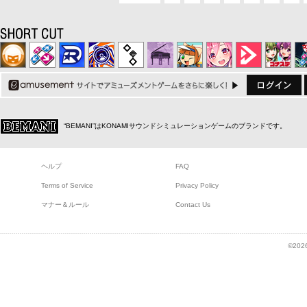
“BEMANI”はKONAMIサウンドシミュレーションゲームのブランドです。
ヘルプ
FAQ
Terms of Service
Privacy Policy
マナー＆ルール
Contact Us
©2026