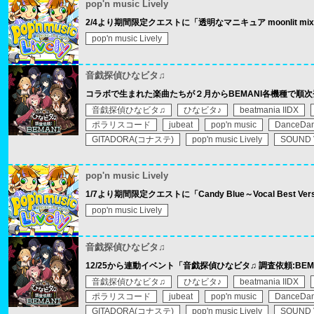
pop'n music Lively
2/4より期間限定クエストに「透明なマニキュア moonlit mi
pop'n music Lively
音戯探偵ひなビタ♫
コラボで生まれた楽曲たちが２月からBEMANI各機種で順
音戯探偵ひなビタ♫
ひなビタ♪
beatmania IIDX
ポラリスコード
jubeat
pop'n music
DanceDan
GITADORA(コナステ)
pop'n music Lively
SOUND
pop'n music Lively
1/7より期間限定クエストに「Candy Blue～Vocal Best Ve
pop'n music Lively
音戯探偵ひなビタ♫
12/25から連動イベント「音戯探偵ひなビタ♫ 調査依頼:BE
音戯探偵ひなビタ♫
ひなビタ♪
beatmania IIDX
ポラリスコード
jubeat
pop'n music
DanceDan
GITADORA(コナステ)
pop'n music Lively
SOUND