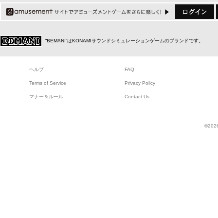
“BEMANI”はKONAMIサウンドシミュレーションゲームのブランドです。
ヘルプ
FAQ
Terms of Service
Privacy Policy
マナー＆ルール
Contact Us
©2026