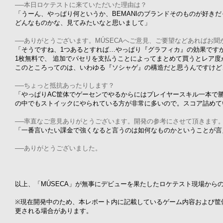
──本日ロケテストに来ていただいた理由は？
「うーん、やっぱり何というか、BEMANIのブランドそのものが好き
どんなものかな、見てみたいなと思いまして」
──ありがとうございます。MÚSECAへご意見、ご要望などあればお
「そうですね、1つあるとすれば…やっぱり『グラフィカ』の効果です
1枚無料で、 追加でパセリを支払うことによってまとめて買うとレア
このところってのは、いわゆる『ソシャゲ』の構造だと思うんですけど
──ちょっと抵抗あったりします？
「やっぱりAC筐体でゲーセンでやるからにはプレイヤースキル一本で
の中でもストイックにやられている方が非常に多いので。スコア詰めて
──率直なご意見ありがとうございます。開発の参考にさせて頂きます
「一番言いたい課金で強くなると言うのは如何なものかということが言
──ありがとうございました。
以上、「MÚSECA」が無事にデビューを果たしたロケテスト現場から
※現在開発中のため、本レポート内に記載しているゲーム内容および筐
更される場合があります。