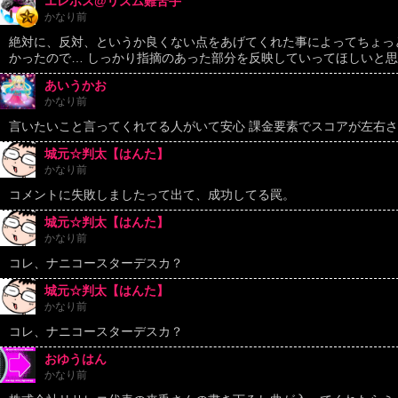
エレボス@リズム難苦手
かなり前
絶対に、反対、というか良くない点をあげてくれた事によってちょっ
かったので… しっかり指摘のあった部分を反映していってほしいと
あいうかお
かなり前
言いたいこと言ってくれてる人がいて安心 課金要素でスコアが左右
城元☆判太【はんた】
かなり前
コメントに失敗しましたって出て、成功してる罠。
城元☆判太【はんた】
かなり前
コレ、ナニコースターデスカ？
城元☆判太【はんた】
かなり前
コレ、ナニコースターデスカ？
おゆうはん
かなり前