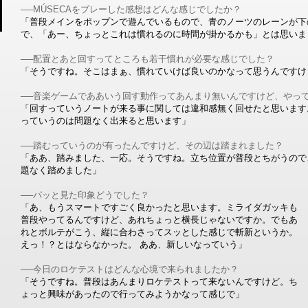
──MÚSECAをプレーした感想はどんな感じでしたか？
「普段メインをポップンで遊んでいるもので、青のノーツのレーンが下
で、「あー、ちょっとこれは慣れるのに時間が掛かるかも」とは思いま
──配置とあと回すってところも若干慣れが必要な感じでした？
「そうですね。そこはまぁ、慣れていけば良いのかなって思うんですけ
──音楽ゲームでああいう回す動作ってあんまり無いんですけど、やっ
「回すっていうノートが来る事に関しては違和感無く回せたと思います
っていうのは問題なく出来ると思います」
──踏むっていうのが有ったんですけど、その辺は踏まれました？
「ああ、踏みました、一応。そうですね。立ち位置が普段とちがうので
題なく踏めました」
──パッと見た印象どうでした？
「あ、もうスマートですごく良かったと思います。ミライダガッキも
普段やってるんですけど、あれちょっと横長じゃないですか。でもあ
れとボルテがこう、縦に合わさってスッとした感じで斬新というか。
えっ！？とはならなかった。 ああ、新しいなっていう」
──今日のロケテストはどんな心境で来られましたか？
「そうですね。普段はあんまりロケテストって来ないんですけど。ち
ょっと興味があったので行ってみようかなって感じで」