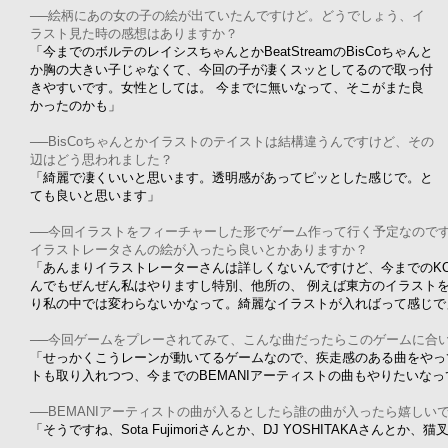
──絵柄にあの女の子の絵が出ていたんですけど。どうでしょう、イ
ラスト見た時の感想はありますか？
「今までのボルテのレイシスちゃんとかBeatStreamのBisCoちゃんと
か胸の大きい子じゃなくて、今回の子が凄くスッとしてるので取っ付
きやすいです。女性としては。 今までに無いなって、そこがまた良
かったのかも」
──BisCoちゃんとかイラストのテイストは結構違うんですけど、その
辺はどう思われました？
「綺麗で凄くいいと思います。透明感があってピッとした感じで。と
ても良いと思います」
──今回イラストをフィーチャーした形でゲーム作って行く予定なので
イラストレータさんの絵が入ったら良いとかありますか？
「あんまりイラストレーターさんは詳しくないんですけど、今までのKO
んでもぜんぜん私はやりますし特別、他所の、 例えば東方のイラスト
り私の中では変わらないかなって。綺麗なイラストが入ればって感じで
──今回ゲームをプレーされてみて、こんな曲だったらこのゲームに合
「せっかくこうレーンが動いてるゲームなので、疾走感のある曲をやっ
トも取り入れつつ、今までのBEMANIアーティストの曲もやりたいなっ
──BEMANIアーティストの曲が入るとしたら誰の曲が入ったら嬉しい
「そうですね、Sota Fujimoriさんとか、DJ YOSHITAKAさんとか、猫