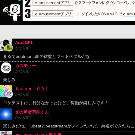
AuraGFL
かなり前
まるでbeatmaniaIIIの鍵盤とフットペダルだな
カズティー
かなり前
楽しみ
Ｎａｎａ－０３１
かなり前
ロケテストは、行けなかったけど、稼働が楽しみです！
光の勇者万能くん
かなり前
楽しみだね。 jubeatとbeatstreamがメインだけど、余裕ができ