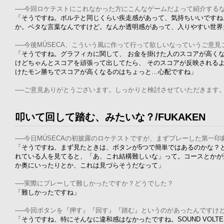
──今回ロケテストにこれなかった方にこんなゲームだよって紹介する
「そうですね。ボルテと同じくらい疾走感があって、気持ちいいですね
か。ベタな言葉なんですけど。なんか透明感があって、入りやすい世界
──今後MÚSECA、こういう風に作って行って欲しいなっていうご意
「そうですね。グラフィカに関して、 お金を掛けた人のスコアが高く
けどちゃんとスコアを頑張って出してたら、 そのスコアが反映される
けたモン勝ちでスコアが高くなるのはちょっと…心配ですね」
──ご意見ありがとうございます。しっかりと検討させていただきます
叩いて回して踏む、みたいな？/FUKAKEN
──今日MÚSECAの初披露のロケテストですが、まずプレーした第一
「そうですね、まず見たときは、ボタンが5つで簡単ではあるのかな？
れている人を見てると、「あ、これ結構難しいな」って。コースとかが
か奥にいったりとか、これは見づらそうだなって」
──実際にプレーして難しかったですか？どうでした？
「難しかったですね」
──今回ボタンを『押す』『回す』『踏む』というのがあったんですけ
「そうですね、特にそんなに違和感はなかったですね。SOUND VOL