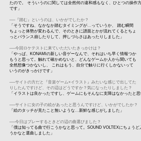
たので。 そういうのに関しては全然何の違和感もなく、ひとつの操作
です」
──『踏む』というのは、いかがでしたか？
「そうですね、なかなか踏むタイミングが…っていうか、 踏む瞬間
ちょっと体勢が変わるんで、そのときに譜面とかが流れてくるとちょ
っとバランス崩したりして、押しづらさはあったりしました」
──今回ロケテストに来ていただいたきっかけは？
「やっぱ、KONAMIの新しい音ゲーなんで、それはいち早く情報つか
もうと思って。触れて確かめないと、どんなゲームか人から聞いても
全然想像つかないし、 これはもう、自分で触りに行くしかないって
いうのがきっかけです」
──サイトの方だと『音楽ゲーム×イラスト』みたいな感じで出してた
りしたんですけど、その辺はどうですか？気になったりしました？
「イラストは良かったですし、ゲームにもそんなに支障はなかったと思
──サイトに女の子の絵があったと思うんですけど、いかがでしたか？
「絵のタッチが見たこと無いような…新鮮な感じがしました」
──今日はプレーするときどの辺の曲選びました？
「僕は知ってる曲で行こうかなと思って。SOUND VOLTEXにちょ
うかなと選曲しました」