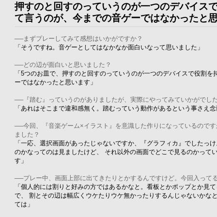
押すのと回すのっていうのが一つのデバイスで
て言うのが、今までの音ゲーではなかったと思い
──まずプレーしてみて感想はいかがですか？
「そうですね。音ゲーとしてはなかなか面白いなって思いました」
──どの辺が面白いと思いました？
「5つのお皿で、押すのと回すのっていうのが一つのデバイスで役割を
ーではなかったと思います」
──『踏む』っていうのがありましたが、実際にやってみていかがでし
「あれはそこまで違和感無く。踏むっていう動作があるという事さえ念
──今回、『音楽ゲーム×イラスト』を意識した作りになっているので
ました？
「一応、選択画面があったじゃないですか、『グラフィカ』でしたっけ
のかなってのは見ましたけど、 それ以外の画面でどこで見るのかって
す」
──プレー中、画面上部に出てきたりとかするんですけど。今回入って
「個人的には割りと好みの方ではあるかなと。看板とかポップとか見て
で、 割とその辺は幅広くウケたりウケ無かったりするんじゃないかな
ては」