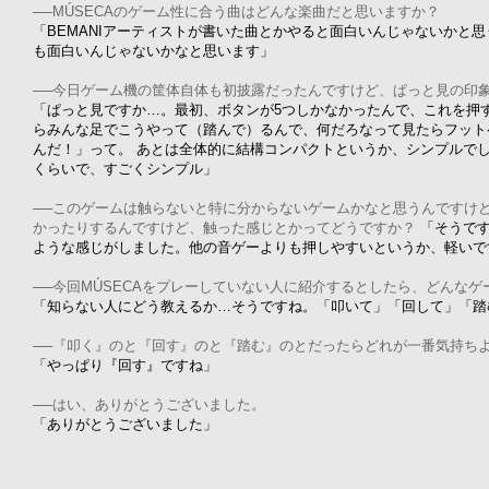
──MÚSECAのゲーム性に合う曲はどんな楽曲だと思いますか？
「BEMANIアーティストが書いた曲とかやると面白いんじゃないかと
も面白いんじゃないかなと思います」
──今日ゲーム機の筐体自体も初披露だったんですけど、ぱっと見の印
「ぱっと見ですか…。最初、ボタンが5つしかなかったんで、これを押
らみんな足でこうやって（踏んで）るんで、何だろなって見たらフット
んだ！」って。 あとは全体的に結構コンパクトというか、シンプルでし
くらいで、すごくシンプル」
──このゲームは触らないと特に分からないゲームかなと思うんですけ
かったりするんですけど、触った感じとかってどうですか？
「そうです
ような感じがしました。他の音ゲーよりも押しやすいというか、軽いで
──今回MÚSECAをプレーしていない人に紹介するとしたら、どんな
「知らない人にどう教えるか…そうですね。「叩いて」「回して」「踏
──『叩く』のと『回す』のと『踏む』のとだったらどれが一番気持ち
「やっぱり『回す』ですね」
──はい、ありがとうございました。
「ありがとうございました」